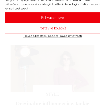
omogućila najbolje iskustvo korištenja. Kliknite na “Prihvaćam” ako
STYLE
prihvaćate upotrebu kolačića i drugih korištenih tehnologija i želite nastaviti
koristiti Lookbook.hr.
Originalne influencerice: Frida
AMA
Prihvaćam sve
Kahlo
Jesenska kampanja Arena Centra je posvećena
Postavke kolačića
ženama koje su obilježile povijest i koje doista
možemo…
Pravila o korištenju kolačića
Pravila privatnosti
BOOK
AGRAM
STYLE
RIVATNOSTI
Originalne influencerice: Jackie