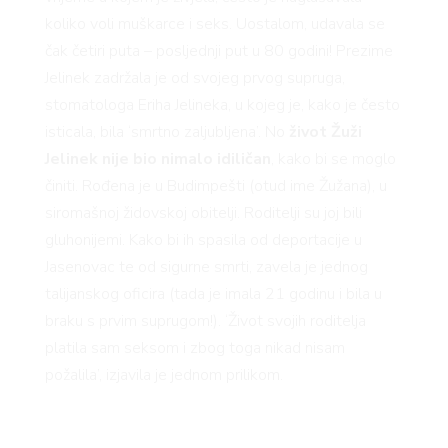
koliko voli muškarce i seks. Uostalom, udavala se
čak četiri puta – posljednji put u 80 godini! Prezime
Jelinek zadržala je od svojeg prvog supruga,
VNICA
stomatologa Eriha Jelineka, u kojeg je, kako je često
isticala, bila ‘smrtno zaljubljena’. No
život Žuži
Jelinek nije bio nimalo idiličan
, kako bi se moglo
činiti. Rođena je u Budimpešti (otud ime Žužana), u
siromašnoj židovskoj obitelji. Roditelji su joj bili
gluhonijemi. Kako bi ih spasila od deportacije u
VO
Jasenovac te od sigurne smrti, zavela je jednog
talijanskog oficira (tada je imala 21 godinu i bila u
braku s prvim suprugom!). ‘Život svojih roditelja
platila sam seksom i zbog toga nikad nisam
požalila’, izjavila je jednom prilikom.