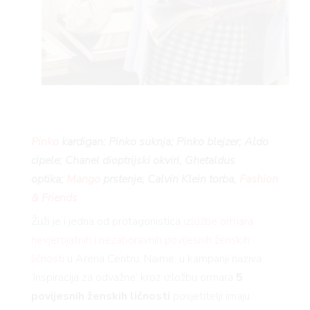
Pinko
kardigan; Pinko suknja; Pinko blejzer; Aldo
cipele; Chanel dioptrijski okviri, Ghetaldus
optika;
Mango
prstenje; Calvin Klein torba,
Fashion
& Friends
Žuži je i jedna od protagonistica
izložbe ormara
nevjerojatnih i nezaboravnih povijesnih ženskih
ličnosti
u Arena Centru. Naime, u kampanji naziva
‘Inspiracija za odvažne’ kroz izložbu ormara
5
povijesnih ženskih ličnosti
posjetitelji imaju