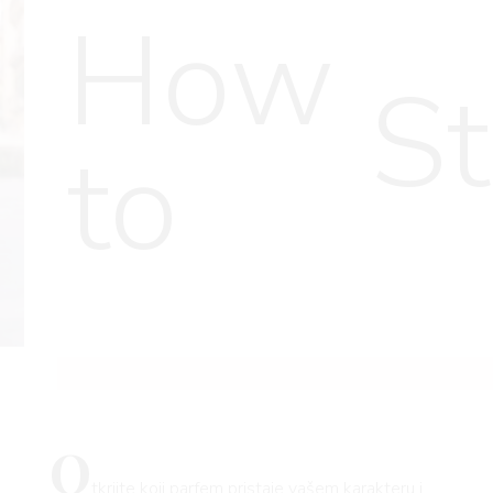
How
St
to
O
tkrijte koji parfem pristaje vašem karakteru i