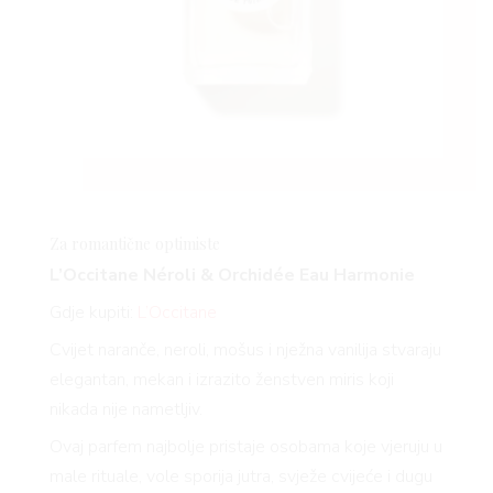
Za romantične optimiste
L’Occitane Néroli & Orchidée Eau Harmonie
Gdje kupiti:
L’Occitane
Cvijet naranče, neroli, mošus i nježna vanilija stvaraju
elegantan, mekan i izrazito ženstven miris koji
nikada nije nametljiv.
Ovaj parfem najbolje pristaje osobama koje vjeruju u
male rituale, vole sporija jutra, svježe cvijeće i dugu