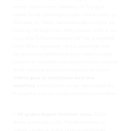
snimiti i slavni Steven Spielberg, no Žuži ga je
odbila. No nije Spielberg bio jedini ‘velikan’ kojem je
Žuži rekla ‘ne’. Naime, na revijama diljem svijeta, od
Dalekog i Bliskog Istoka, preko Europe i SAD-a, svi
su se divili Žužinim kreacijama. No Tito, predsjednik
bivše države Jugoslavije, nije bio zadovoljan time
što promovira vlastite kreacije po svijetu, pa joj je
ponudio da vodi jednu makedonsku tvornicu tekstila
te da svoj dizajn promovira kao proizvod države.
Odbila ga je uz objašnjenje da je ona
umjetnica
. Unatoč tome, kasnije, tamo negdje 80-
ih, angažirao ju je kao osobnu dizajnericu prve dame.
U
96 godina dugom životnom vijeku
Žuži je,
doista, puno toga prošla. Pomalo neobično za
vrijeme u kojem je živjela, često je naglašavala