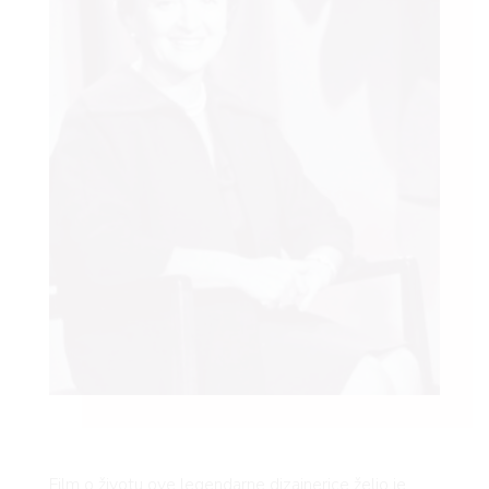
Film o životu ove legendarne dizajnerice želio je