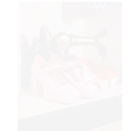
YLE
 TO
 TIME