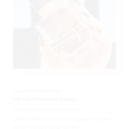
Za energične
ekstrovertice
YSL Libre Flowers & Flames
Gdje kupiti:
Douglas
,
Müller
,
Notino
Cvijet naranče, lavanda i kokos stvaraju moderan,
sunčan i vrlo optimističan parfem.