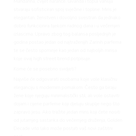
Mandarina, cvijet naranče, lavanda i topla vanilija
stvaraju sofisticiran spoj svježine i topline. Miris je
elegantan, ženstven i dovoljno svestran da jednako
dobro funkcionira tijekom radnog dana i u večernjim
izlascima. Upravo zbog tog balansa posljednjih je
godina postao jedan od najtraženijih Zarinih parfema
te se često spominje kao jedan od najboljih mirisa
koje ovaj high street brend potpisuje.
Kome će se posebno svidjeti?
Najviše će odgovarati osobama koje vole klasičnu
eleganciju s modernim pomakom. Često ga biraju
žene koje njeguju minimalistički stil, ali vole ostaviti
dojam i cijene parfeme koji djeluju skuplje nego što
zapravo jesu. Ako tražite jedan miris koji ćete nositi
od jutarnjeg sastanka do večernjeg druženja, Golden
Decade vrlo lako može postati vaš novi zaštitni