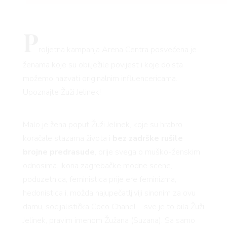
P
roljetna kampanja Arena Centra posvećena je
ženama koje su obilježile povijest i koje doista
možemo nazvati originalnim influencericama.
Upoznajte Žuži Jelinek!
Malo je žena poput Žuži Jelinek, koje su hrabro
koračale stazama života i
bez zadrške rušile
brojne predrasude
, prije svega o muško-ženskim
odnosima. Ikona zagrebačke modne scene,
poduzetnica, feministica prije ere feminizma,
hedonistica i, možda najupečatljiviji sinonim za ovu
damu, socijalistička Coco Chanel – sve je to bila Žuži
Jelinek, pravim imenom Žužana (Suzana). Sa samo