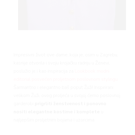
BOOK
AGRAM
Impresivni život ove dame, koja je, osim u Zagrebu,
kasnije otvorila i svoju krojačku radnju u Ženevi,
poslužio je i kao inspiracija za
Lookbook modni
editorial posvećen proljetnom poslovnom stylingu
.
Šarmantno i elegantno baš poput Žuži! Inspirirani
velikom Žuži, ovog proljeća u svojoj ćemo poslovnoj
garderobi
prigrliti ženstvenost i ponovno
nositi elegantne kostime i komplete
u
najljepšim proljetnim bojama i uzorcima.