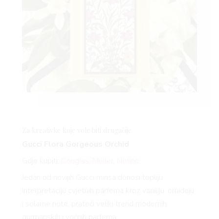
Za kreativke koje vole biti drugačije
Gucci Flora Gorgeous Orchid
Gdje kupiti:
Douglas
,
Müller
,
Notino
Jedan od novijih Gucci mirisa donosi topliju
interpretaciju cvjetnih parfema kroz vaniliju, orhideju
i solarne note, prateći veliki trend modernih
gurmanskih i voćnih parfema.