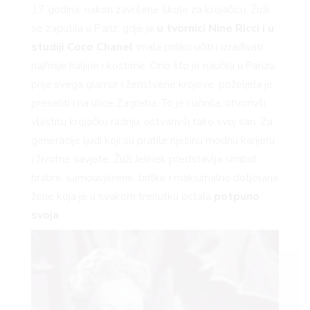
17 godina, nakon završene škole za krojačicu, Žuži
se zaputila u Pariz, gdje je
u tvornici Nine Ricci i u
studiji Coco Chanel
imala priliku učiti i izrađivati
najfinije haljine i kostime. Ono što je naučila u Parizu,
prije svega glamur i ženstvene krojeve, poželjela je
preseliti i na ulice Zagreba. To je i učinila, otvorivši
vlastitu krojačku radnju, ostvarivši tako svoj san. Za
generacije ljudi koji su pratile njezinu modnu karijeru
i životne savjete, Žuži Jelinek predstavlja simbol
hrabre, samouvjerene, britke i maksimalno dotjerane
žene koja je u svakom trenutku ostala
potpuno
svoja
.