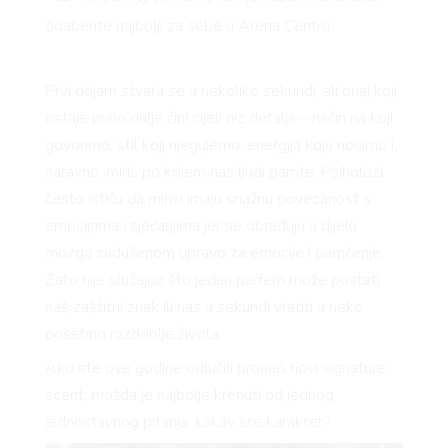
odaberite najbolji za sebe u Arena Centru
Prvi dojam stvara se u nekoliko sekundi, ali onaj koji
ostaje puno dulje čini cijeli niz detalja – način na koji
govorimo, stil koji njegujemo, energija koju nosimo i,
naravno, miris po kojem nas ljudi pamte. Psiholozi
često ističu da mirisi imaju snažnu povezanost s
emocijama i sjećanjima jer se obrađuju u dijelu
mozga zaduženom upravo za emocije i pamćenje.
Zato nije slučajno što jedan parfem može postati
naš zaštitni znak ili nas u sekundi vratiti u neko
posebno razdoblje života.
Ako ste ove godine odlučili pronaći novi signature
scent, možda je najbolje krenuti od jednog
jednostavnog pitanja: kakav ste karakter?