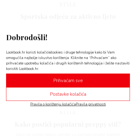
STYLE
 TIME
Sportska odjeća za aktivno ljeto
Odmor ne mora biti pasivan i ne morate odustati od
svojih aktivnosti u ljetnim mjesecima.
Dobrodošli!
FE
Lookbook.hr koristi kolačiće/cookies i druge tehnologije kako bi Vam
omogućila najbolje iskustvo korištenja. Kliknite na “Prihvaćam” ako
prihvaćate upotrebu kolačića i drugih korištenih tehnologija i želite nastaviti
koristiti Lookbook.hr.
AMA
Prihvaćam sve
Postavke kolačića
Pravila o korištenju kolačića
Pravila privatnosti
STYLE
Kako postići popularni preppy stil?
Ako se volite lijepo srediti i u ormaru imate barem