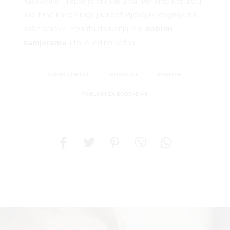
naškoditi!). Trebamo prihvatiti da nemamo kontrolu
nad time kako drugi ljudi doživljavaju i reagiraju na
naše darove. Poanta darivanja je u
dobrim
namjerama
. I to je jedino važno.
ARENA CENTAR
MUŠKARCI
POKLONI
POKLONI ZA ROĐENDAN