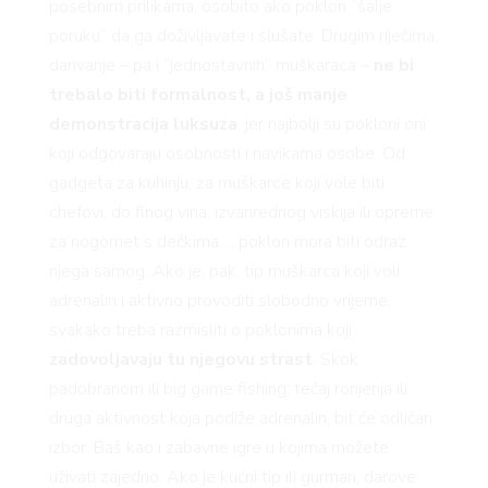
posebnim prilikama, osobito ako poklon “šalje
poruku“ da ga doživljavate i slušate. Drugim riječima,
darivanje – pa i “jednostavnih“ muškaraca –
ne bi
trebalo biti formalnost, a još manje
demonstracija luksuza
, jer najbolji su pokloni oni
koji odgovaraju osobnosti i navikama osobe. Od
gadgeta za kuhinju, za muškarce koji vole biti
chefovi, do finog vina, izvanrednog viskija ili opreme
za nogomet s dečkima…, poklon mora biti odraz
njega samog. Ako je, pak, tip muškarca koji voli
adrenalin i aktivno provoditi slobodno vrijeme,
svakako treba razmisliti o poklonima koji
zadovoljavaju tu njegovu strast
. Skok
padobranom ili big game fishing; tečaj ronjenja ili
druga aktivnost koja podiže adrenalin, bit će odličan
izbor. Baš kao i zabavne igre u kojima možete
uživati zajedno. Ako je kućni tip ili gurman, darove