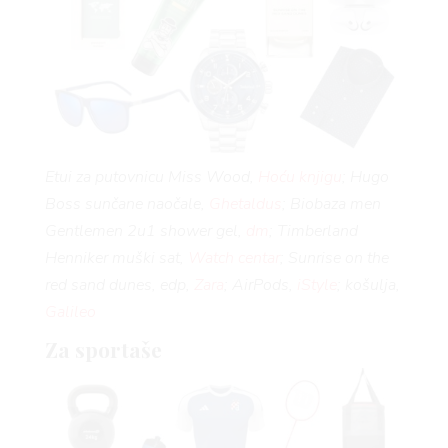
AGRAM
RIVATNOSTI
Etui za putovnicu Miss Wood,
Hoću knjigu
; Hugo
Boss sunčane naočale,
Ghetaldus
; Biobaza men
Gentlemen 2u1 shower gel,
dm
; Timberland
Henniker muški sat,
Watch centar
; Sunrise on the
red sand dunes, edp,
Zara
; AirPods,
iStyle
; košulja,
Galileo
Za sportaše