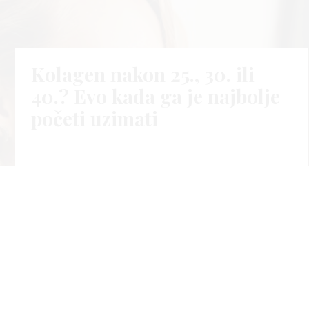
Kolagen nakon 25., 30. ili
40.? Evo kada ga je najbolje
početi uzimati
04.
Life
kol
2026