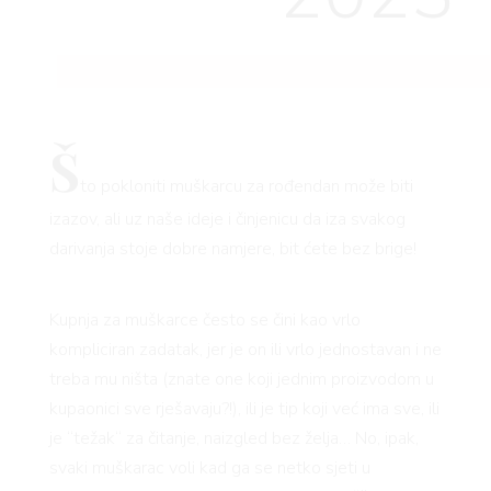
Š
to pokloniti muškarcu za rođendan može biti
izazov, ali uz naše ideje i činjenicu da iza svakog
darivanja stoje dobre namjere, bit ćete bez brige!
Kupnja za muškarce često se čini kao vrlo
kompliciran zadatak, jer je on ili vrlo jednostavan i ne
treba mu ništa (znate one koji jednim proizvodom u
kupaonici sve rješavaju?!), ili je tip koji već ima sve, ili
je “težak“ za čitanje, naizgled bez želja… No, ipak,
svaki muškarac voli kad ga se netko sjeti u