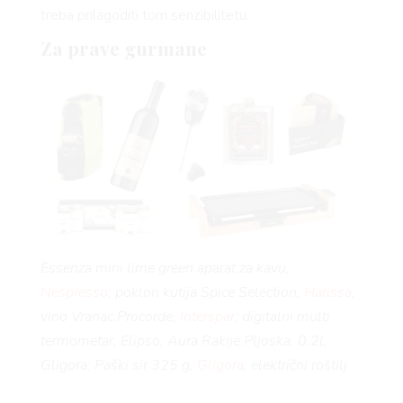
VNICA
treba prilagoditi tom senzibilitetu.
Za prave gurmane
VO
YLE
 TO
Essenza mini lime green aparat za kavu,
Nespresso
; poklon kutija Spice Selection,
Harissa
;
vino Vranac Procorde,
Interspar
; digitalni multi
 TIME
termometar, Elipso; Aura Rakije Pljoska, 0.2l,
Gligora; Paški sir 325 g,
Gligora
; električni roštilj
ALPINA,
Elipso