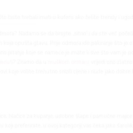
to biste trebali imati u kuferu ako želite trendy i ugod
mora? Nadamo se da brojite „sitno“ i da ste već počeli 
oja opušta glavu. Prije odmora ide pakiranje što je o
ino pitanje koje se nameće je imate li sve što vam je 
jenuti
? Znamo da u
muškom ormaru
vrijedi ono zlatno
ovi koje volite trenutno snizili cijene i nude jako dob
ice, hlačice za kupanje, udobne šlape i pamučne majic
u koji preferirate, u ovoj kategoriji vas čeka jako šarol