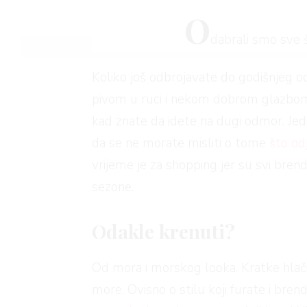
O
dabrali smo sve š
Koliko još odbrojavate do godišnjeg od
pivom u ruci i nekom dobrom glazbom k
kad znate da idete na dugi odmor. Jed
da se ne morate misliti o tome
što od
vrijeme je za shopping jer su svi brend
sezone.
Odakle krenuti?
Od mora i morskog looka. Kratke hlač
more. Ovisno o stilu koji furate i brend