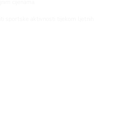
jnim cijenama.
iti sportske aktivnosti tijekom ljetnih
h rukava, s uzorkom ili bez, mekane
k
.
adi z