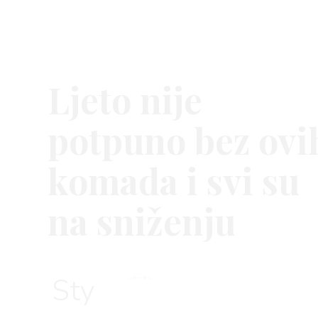
BOOK
Ljeto nije
AGRAM
potpuno bez ovi
komada i svi su
na sniženju
RIVATNOSTI
Style
15. srp 202