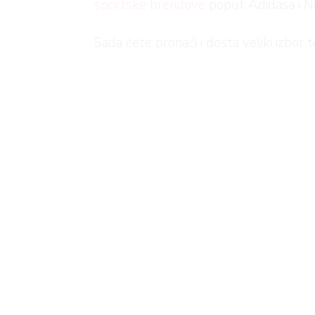
sportske brendove
poput Adidasa i Ni
Sada ćete pronaći i dosta veliki izbor t
mjeseci, kupujte sada i imate komad i z
hoodie majice i trendy polo majice koj
U galeriji smo izdvojili naše favorite 
Ljetn