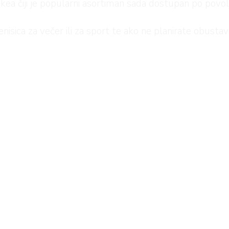
kea čiji je popularni asortiman sada dostupan po povol
enisica za večer ili za sport te ako ne planirate obustav
a jesen. Na sniženju ćete naći i košulje kratkih i dugi
e su se opet vratile u modu.
i svi su dostupni u trgovinama
Arena Centra
i
Arena Par
i kom