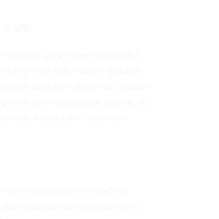
no ljeto.
maštati o lijenim danima na plaži, s
miljena stvar koju morate napraviti
potrebno da bi vam odmor bio ugodan i
 pravilo što manje odjeće to bolje, ali
re komade koji će vam trebati ove
e – bez toga doista ne možete na
ik izbor i posebno obratite pažnju na