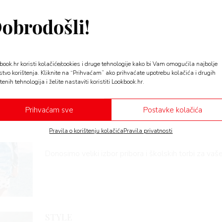
Pripremite sve za početak n
obrodošli!
godine
Od novih bilježnica i druge opreme za školu, preko n
sve do…
book.hr koristi kolačiće/cookies i druge tehnologije kako bi Vam omogućila najbolje
stvo korištenja. Kliknite na “Prihvaćam” ako prihvaćate upotrebu kolačića i drugih
tenih tehnologija i želite nastaviti koristiti Lookbook.hr.
STYLE
Prihvaćam sve
Postavke kolačića
Sve što je vašim mališanim
prvi dan vrtića ili škole
Pravila o korištenju kolačića
Pravila privatnosti
Donosimo veliki izbor pribora i školskih torbi za va
STYLE