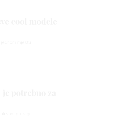
sve cool modele
na jednom mjestu
 je potrebno za
šali vam potragu