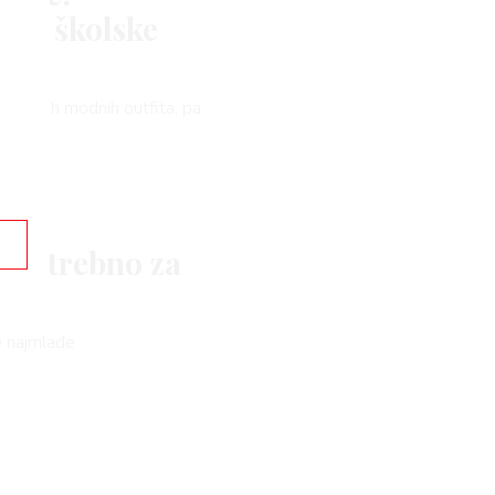
ove školske
ajljepših modnih outfita, pa
a potrebno za
še najmlađe