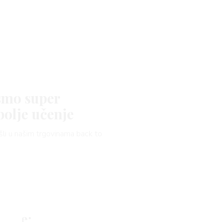
 smo super
 bolje učenje
ašli u našim trgovinama back to
telje: