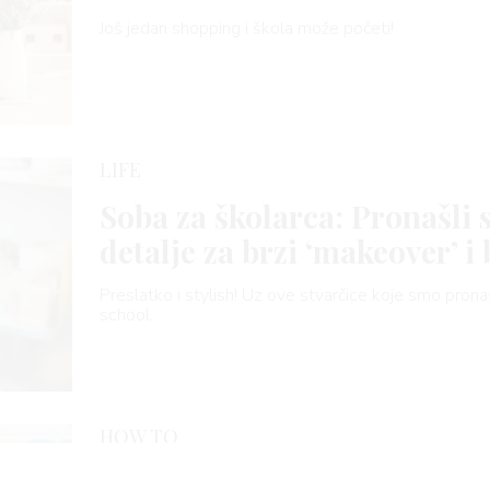
Još jedan shopping i škola može početi!
LIFE
Soba za školarca: Pronašli
detalje za brzi ‘makeover’ i
Preslatko i stylish! Uz ove stvarčice koje smo pron
school…
HOW TO
Vodič za đake i njihove rodi