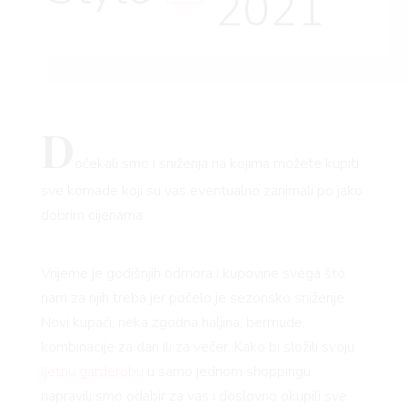
2021
D
očekali smo i sniženja na kojima možete kupiti
sve komade koji su vas eventualno zanimali po jako
dobrim cijenama
Vrijeme je godišnjih odmora i kupovine svega što
nam za njih treba jer počelo je sezonsko sniženje.
Novi kupaći, neka zgodna haljina, bermude,
kombinacije za dan ili za večer. Kako bi složili svoju
ljetnu garderobu
u samo jednom shoppingu,
napravili smo odabir za vas i doslovno okupili sve