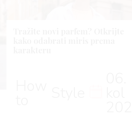
Tražite novi parfem? Otkrijte
kako odabrati miris prema
karakteru
06.
How
Style
kol
to
20