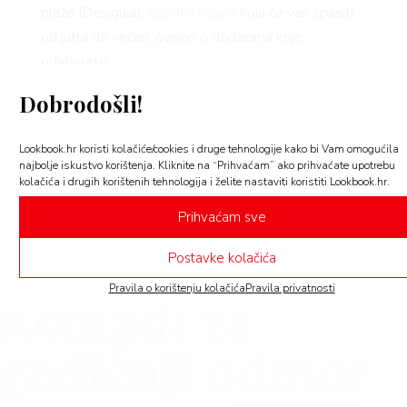
plaže (Desigual),
zgodna haljina
koja će vas spasiti
FE
od jutra do večeri, ovisno o dodacima koje
odaberete.
Ne zaboravite ni na komade za ugodan san,
Dobrodošli!
AMA
pogotovo lagane slip spavaćice koje čak možete
odjenuti i kao večernju haljinu, a koje ćete pronaći u
Lookbook.hr koristi kolačiće/cookies i druge tehnologije kako bi Vam omogućila
brendu Intimissimi.
najbolje iskustvo korištenja. Kliknite na “Prihvaćam” ako prihvaćate upotrebu
kolačića i drugih korištenih tehnologija i želite nastaviti koristiti Lookbook.hr.
U galeriji smo složili mini shopping vodič kroz
BOOK
Prihvaćam sve
sezonsko sniženje u kojem se nalazi sve što
trebate za godišnji odmor.
Postavke kolačića
Komadi za
Pravila o korištenju kolačića
Pravila privatnosti
AGRAM
godišnji odmor