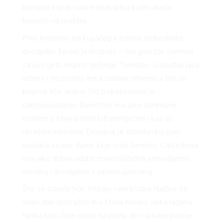
komade koji bi vam trebali biti u kuferu kada
krenete na godišnji.
Prvo krećemo od kupaćeg kostima. Jednodijelni,
VNICA
dvodijelni, šareni, jednobojni – što god ste zamislili
za ovo ljeto imamo rješenje. Trendovi su postali jako
ležerni i ne postoji neka zadana smjernica što se
VO
krojeva tiče. Jedino što trebate nositi je
samopouzdanje. Benetton ima jako zanimljive
modele u kojima ćete biti primijećeni i koji su
YLE
ukrašeni volanima, Desigual je standardno pun
uzoraka za sve dame koje vole šarenilo, Calzedonia
 TO
ima jako dobar odabir minimalističkih jednodijelnih
modela i dvodijelnih s raznim uzorcima.
Što se odjeće tiče, trebaju vam kratke hlačice za
 TIME
svaki dan (potražite ih u Kruna Mode), neka lagana
tunika koju ćete nositi na plažu, ali i na kavu poslije