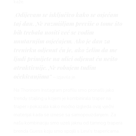
AMA
kaže:
Odijevam se isključivo kako se osjećam
„
taj dan. Ne razmišljam previše o tome što
bih trebala nositi već se vodim
unutarnjim osjećajem. Ako je dan za
trenirku odjenut ću je, ako želim da me
ljudi primijete na ulici odjenut ću nešto
atraktivnije. Ne robujem tuđim
BOOK
očekivanjima“
– izjavila je.
Na Thorinom Instagram profilu smo pronašli jako
trendy stajling u kojem je kombinirala traper na
traper i pokazala kako moćno izgleda ovaj vječni
materijal kada se iznese sa samopouzdanjem. Za
našu kombinaciju smo uzeli jaknu od tamnog trapera
brenda Guess koju smo spojili s Levi’s trapericama,