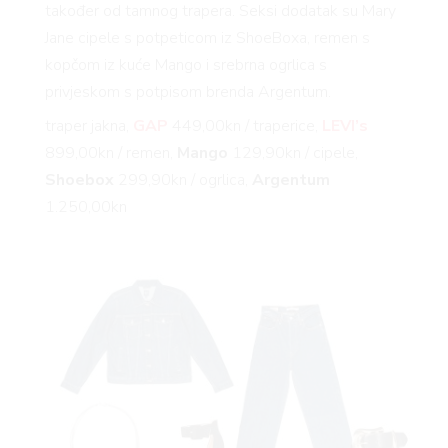
također od tamnog trapera. Seksi dodatak su Mary
Jane cipele s potpeticom iz ShoeBoxa, remen s
AGRAM
kopčom iz kuće Mango i srebrna ogrlica s
privjeskom s potpisom brenda Argentum.
traper jakna,
GAP
449,00kn / traperice,
LEVI’s
899,00kn / remen,
Mango
129,90kn / cipele,
Shoebox
299,90kn / ogrlica,
Argentum
1.250,00kn
RIVATN