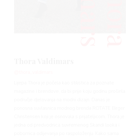
T
h
o
r
a
a
l
d
i
m
a
r
 TIME
Thora Valdimars
FE
@thora_valdimars
Lijepa Thora je počela kao stilistica za poznate
magazine i brendove, da bi prije koju godinu proširila
područje djelovanja na modni dizajn. Danas je
ponosna suvlasnica modnog brenda ROTATE Birger
Christensen koji je osnovala s prijateljicom. Thora je
jedna od predvodnica suvremenog Skandi looka i
pobornica odijevanja po raspoloženju. Kako sama