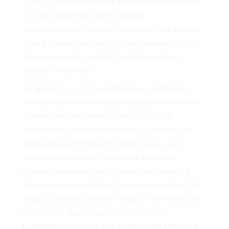
Ova 25-godišnja stilistica, influencerica i blogerica
svoj stil opisuje kao šaren, razigran i
eksperimentalan. Na svom blogu preferira domaće
Skandi modne brendove, a glavna inspiracija su joj
žene koje je prate i kojima često daje korisne
savjete u odijevanju.
Na njenom
Instagram
profilu nas je zaintrigirala
prava proljetna kombinacija u kojoj glavnu riječ vodi
cvjetna lepršava haljina u boho stilu koju je
nadogradila sa šarenim dodacima. Sve žene koje
obožavaju boje pronaći će savršen spoj u ovoj
nosivom i primjetnom stajlingu za svaki dan.
Komade inspirirane ovim lookom smo pronašli u
trgovinama Arena Centra. Prekrasna raskošna žuta
haljina s cvjetnim uzorkom dolazi iz nove kolekcije
brenda Ted Baker. Uparili smo je s bijelim
kaubojkama MASS Shoes, torbom boje breskve s