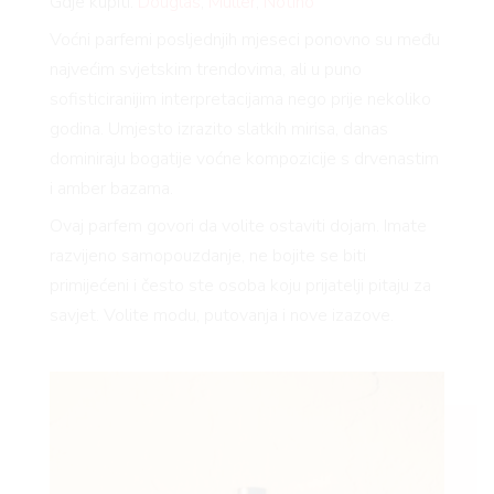
Gdje kupiti:
Douglas
,
Müller
,
Notino
Voćni parfemi posljednjih mjeseci ponovno su među
najvećim svjetskim trendovima, ali u puno
sofisticiranijim interpretacijama nego prije nekoliko
godina. Umjesto izrazito slatkih mirisa, danas
dominiraju bogatije voćne kompozicije s drvenastim
i amber bazama.
Ovaj parfem govori da volite ostaviti dojam. Imate
razvijeno samopouzdanje, ne bojite se biti
primijećeni i često ste osoba koju prijatelji pitaju za
savjet. Volite modu, putovanja i nove izazove.