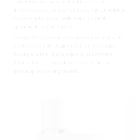
Jedan od novijih Gucci mirisa donosi topliju
interpretaciju cvjetnih parfema kroz vaniliju, orhideju
i solarne note, prateći veliki trend modernih
gurmanskih i voćnih parfema.
Ovaj parfem govori da ne volite kada svi mirišu isto.
Često birate male dizajnere, umjetničke izložbe,
boutique hotele i knjige koje nisu na bestseller
listama. Imate izraženu kreativnu crtu i ljudi vas
pamte upravo po originalnosti.