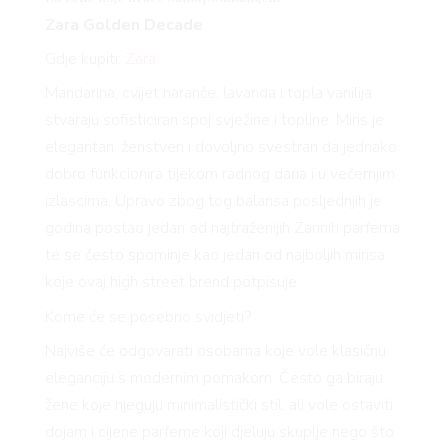
Zara Golden Decade
Gdje kupiti:
Zara
Mandarina, cvijet naranče, lavanda i topla vanilija
stvaraju sofisticiran spoj svježine i topline. Miris je
elegantan, ženstven i dovoljno svestran da jednako
dobro funkcionira tijekom radnog dana i u večernjim
izlascima. Upravo zbog tog balansa posljednjih je
godina postao jedan od najtraženijih Zarinih parfema
te se često spominje kao jedan od najboljih mirisa
koje ovaj high street brend potpisuje.
Kome će se posebno svidjeti?
Najviše će odgovarati osobama koje vole klasičnu
eleganciju s modernim pomakom. Često ga biraju
žene koje njeguju minimalistički stil, ali vole ostaviti
dojam i cijene parfeme koji djeluju skuplje nego što