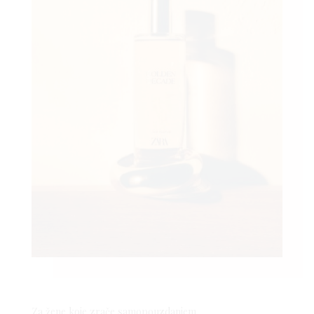
Za žene koje zrače samopouzdanjem