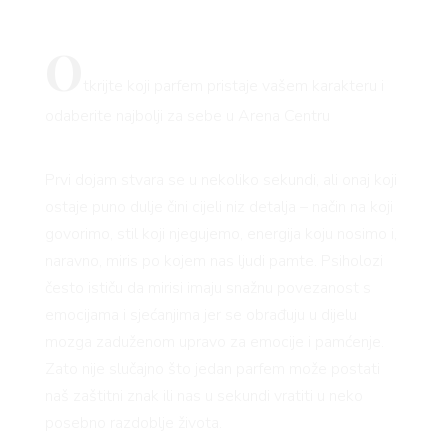
O
tkrijte koji parfem pristaje vašem karakteru i
odaberite najbolji za sebe u Arena Centru
Prvi dojam stvara se u nekoliko sekundi, ali onaj koji
ostaje puno dulje čini cijeli niz detalja – način na koji
govorimo, stil koji njegujemo, energija koju nosimo i,
naravno, miris po kojem nas ljudi pamte. Psiholozi
često ističu da mirisi imaju snažnu povezanost s
emocijama i sjećanjima jer se obrađuju u dijelu
mozga zaduženom upravo za emocije i pamćenje.
Zato nije slučajno što jedan parfem može postati
naš zaštitni znak ili nas u sekundi vratiti u neko
posebno razdoblje života.