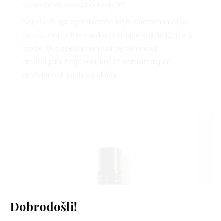
Kome će se posebno svidjeti?
Najviše će ga cijeniti osobe koje vole nenametljiv
luksuz, kvalitetne klasike i komade koji ne izlaze iz
mode. Ovo nije parfem koji će dominirati
prostorijom, nego onaj koji će ostaviti dojam
profinjenosti i dobrog ukusa.
Dobrodošli!