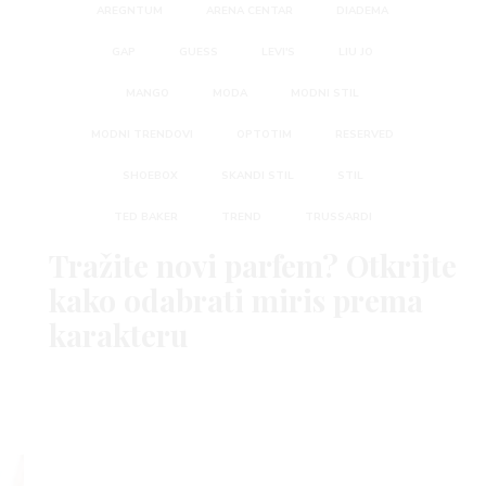
AREGNTUM
ARENA CENTAR
DIADEMA
GAP
GUESS
LEVI'S
LIU JO
MANGO
MODA
MODNI STIL
MODNI TRENDOVI
OPTOTIM
RESERVED
SHOEBOX
SKANDI STIL
STIL
TED BAKER
TREND
TRUSSARDI
Tražite novi parfem? Otkrijte
kako odabrati miris prema
karakteru