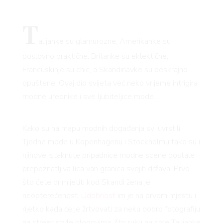
T
alijanke su glamurozne, Amerikanke su
poslovno praktične, Britanke su eklektične,
Francuskinje su chic, a Skandinavke su beskrajno
opuštene. Ovaj dio svijeta već neko vrijeme intrigira
modne urednike i sve ljubiteljice mode.
Kako su na mapu modnih događanja svi uvrstili
Tjedne mode u Kopenhagenu i Stockholmu tako su i
njihove istaknute pripadnice modne scene postale
prepoznatljiva lica van granica svojih država. Prvo
što ćete primijetiti kod Skandi žena je
neopterećenost.
Udobnost
im je na prvom mjestu i
rijetko kada će je žrtvovati za neku dobro fotografiju
na street style blogovima, što ruku na srce Talijanke