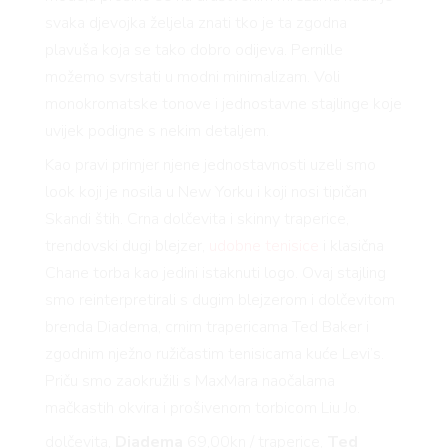
svaka djevojka željela znati tko je ta zgodna
plavuša koja se tako dobro odijeva. Pernille
možemo svrstati u modni minimalizam. Voli
monokromatske tonove i jednostavne stajlinge koje
uvijek podigne s nekim detaljem.
Kao pravi primjer njene jednostavnosti uzeli smo
look koji je nosila u New Yorku i koji nosi tipičan
Skandi štih. Crna dolčevita i skinny traperice,
trendovski dugi blejzer,
udobne tenisice
i klasična
Chane torba kao jedini istaknuti logo. Ovaj stajling
smo reinterpretirali s dugim blejzerom i dolčevitom
brenda Diadema, crnim trapericama Ted Baker i
zgodnim nježno ružičastim tenisicama kuće Levi’s.
Priču smo zaokružili s MaxMara naočalama
mačkastih okvira i prošivenom torbicom Liu Jo.
dolčevita,
Diadema
69,00kn / traperice,
Ted