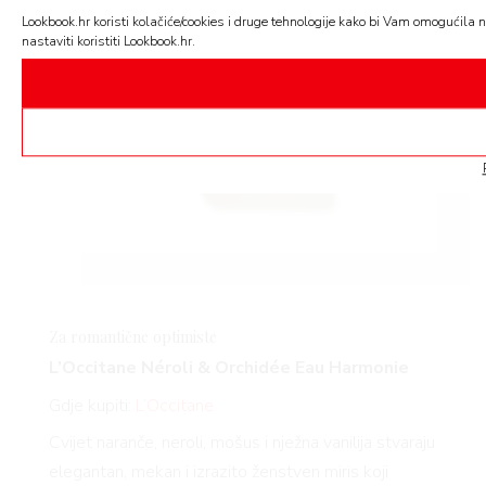
Lookbook.hr koristi kolačiće/cookies i druge tehnologije kako bi Vam omogućila na
nastaviti koristiti Lookbook.hr.
Za romantične optimiste
L’Occitane Néroli & Orchidée Eau Harmonie
Gdje kupiti:
L’Occitane
Cvijet naranče, neroli, mošus i nježna vanilija stvaraju
elegantan, mekan i izrazito ženstven miris koji