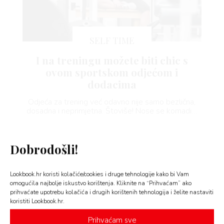
SELF TIME
VNICA
I na treningu možete biti chic s
ovom sportskom odjećom i
dodacima
VO
Odjeća za trening već odavno nije samo bezlična,
YLE
dosadna i neprimjetna. Štoviše! Nose se komadi…
 TO
Dobrodošli!
 TIME
Lookbook.hr koristi kolačiće/cookies i druge tehnologije kako bi Vam
omogućila najbolje iskustvo korištenja. Kliknite na “Prihvaćam” ako
FE
prihvaćate upotrebu kolačića i drugih korištenih tehnologija i želite nastaviti
koristiti Lookbook.hr.
Prihvaćam sve