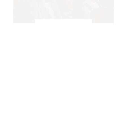
LIFE
Zlatni globusi su iza nas, a ovo su
filmovi i serije koje morate
pogledati ako još niste
Jučer je u Beverly Hilton hotelu održana
osamdeseta dodjela nagrada Zlatni globus.
Na vrh