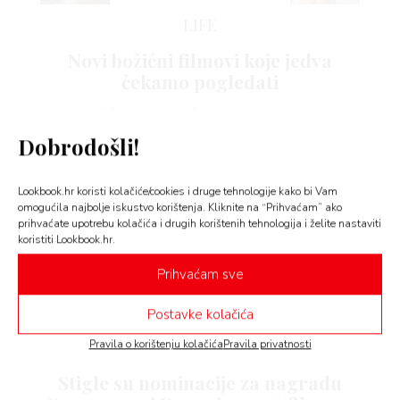
 TO
LIFE
 TIME
Novi božićni filmovi koje jedva
čekamo pogledati
Neki božićni naslovi već su dostupni za gledanje!
Dobrodošli!
FE
Lookbook.hr koristi kolačiće/cookies i druge tehnologije kako bi Vam
omogućila najbolje iskustvo korištenja. Kliknite na “Prihvaćam” ako
prihvaćate upotrebu kolačića i drugih korištenih tehnologija i želite nastaviti
koristiti Lookbook.hr.
AMA
Prihvaćam sve
Postavke kolačića
LIFE
Pravila o korištenju kolačića
Pravila privatnosti
Stigle su nominacije za nagradu