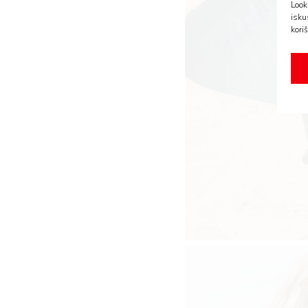
Look
isku
koriš
AMA
BOOK