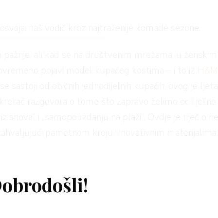
 i osvaja: naš vodič kroz najtraženije komade sezone.
an pažnje, ali kad se na društvenim mrežama, u ženskim
ovremeno pojavi model kupaćeg kostima – i to iz
H&
se sastoji od običnih jednodijelnih kupaćih, ovog je lje
 pokretač razgovora o tome što zapravo želimo od ljetn
i iz snova“ i „samopouzdanju na plaži“. Ovdje je riječ
 zahvaljujući pametnom kroju i inovativnim materijalima,
st i cijenu koja ne traži kompromis.
obrodošli!