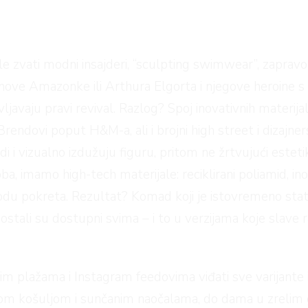
h vole zvati modni insajderi, “sculpting swimwear”, za
 Amazonke ili Arthura Elgorta i njegove heroine s p
vljavaju pravi revival. Razlog? Spoj inovativnih materijal
ndovi poput H&M-a, ali i brojni high street i dizajners
i i vizualno izdužuju figuru, pritom ne žrtvujući esteti
a, imamo high-tech materijale: reciklirani poliamid, ino
bodu pokreta. Rezultat? Komad koji je istovremeno sta
tali su dostupni svima – i to u verzijama koje slave razl
 plažama i Instagram feedovima viđati sve varijante 
enom košuljom i sunčanim naočalama, do dama u zrelim