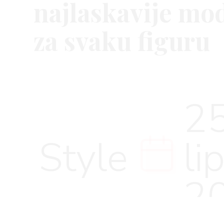
najlaskavije mo
za svaku figuru
VNICA
25
VO
Style
li
YLE
2