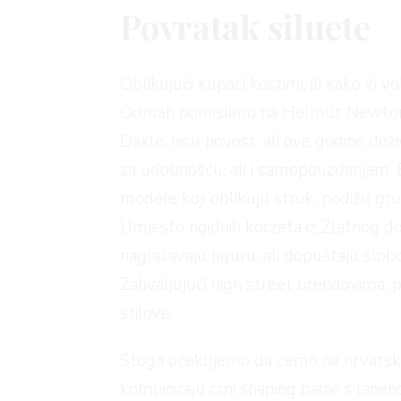
Povratak siluete
Oblikujući kupaći kostimi, ili kako i
Odmah pomislimo na Helmut Newtonove
Dakle, nisu novost, ali ove godine doži
za udobnošću, ali i samopouzdanjem. Bre
modele koji oblikuju struk, podižu grud
Umjesto rigidnih korzeta iz Zlatnog dob
naglašavaju figuru, ali dopuštaju slo
Zahvaljujući high street brendovima, pos
stilove.
Stoga očekujemo da ćemo na hrvatskim
kombiniraju crni shaping badić s lan