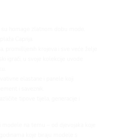
pravo su homage zlatnom dobu mode.
laža Caprija.
a, promišljenih krojeva i sve veće želje
ki igrači, u svoje kolekcije uvode
ku.
vativne elastane i panele koji
tement i saveznik.
ičite tipove tijela, generacije i
i modele na temu – od djevojaka koje
 godinama koje biraju modele s