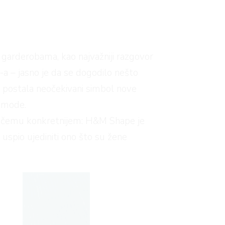
 garderobama, kao najvažniji razgovor
M
-a – jasno je da se dogodilo nešto
ta postala neočekivani simbol nove
e mode.
 o nečemu konkretnijem: H&M Shape je
 uspio ujediniti ono što su žene