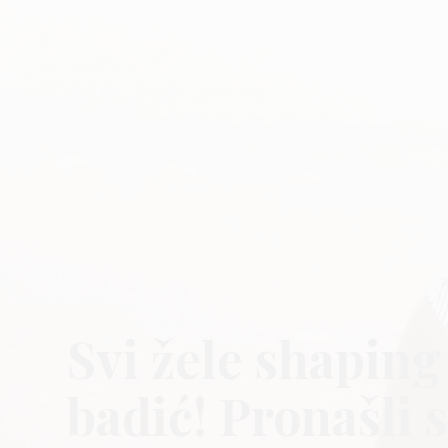
Svi žele shaping
badić! Pronašli