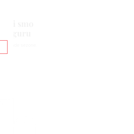
našli smo
u figuru
nije komade sezone.
rh