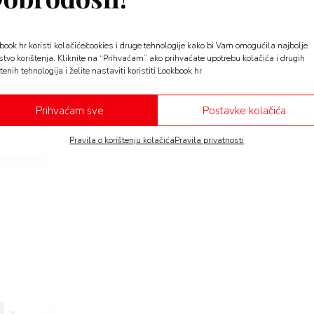
STYLE
book.hr koristi kolačiće/cookies i druge tehnologije kako bi Vam omogućila najbolje
Svi žele shaping badić! Pro
stvo korištenja. Kliknite na “Prihvaćam” ako prihvaćate upotrebu kolačića i drugih
najlaskavije modele za svak
tenih tehnologija i želite nastaviti koristiti Lookbook.hr.
Badić koji oblikuje i osvaja: naš vodič kroz najtraže
Prihvaćam sve
Postavke kolačića
Pravila o korištenju kolačića
Pravila privatnosti
a v