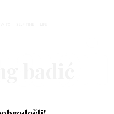
hapi
OW TO
SELF TIME
LIFE
obrodošli!