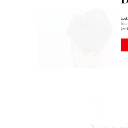
Look
isku
koriš
N