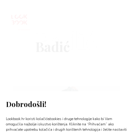
Badić
VNICA
VO
YLE
Dobrodošli!
 TO
Lookbook.hr koristi kolačiće/cookies i druge tehnologije kako bi Vam
 TIME
omogućila najbolje iskustvo korištenja. Kliknite na “Prihvaćam” ako
prihvaćate upotrebu kolačića i drugih korištenih tehnologija i želite nastaviti