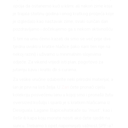
opcija da ostanemo kući u klimi, ali nakon zime koja
je trajala stotinu godina i onog kratkog proljeća koje
je izgledalo kao nastavak zime, svaki sunčan dan
VNICA
pozdravljamo i dočekujemo ga s nekom aktivnošću.
S tim na umu ćemo kazati da smo se već prije dva
tjedna uvukli u kratke hlačice (iako nam ten nije na
VO
nekoj razini) i uživamo u minimalnim slojevima
odjeće. Za vikend vrijedi isti plan, pogotovo za
jutarnju kavu i kratki đir s curama.
YLE
Za velike vrućine odaberite neki prirodni materijal, a
lan je prvi na listi želja. U
Zari
ćete pronaći cijelu
 TO
kolekciju posvećenu lanu u kojoj smo i pronašli žutu
oversized košulju i sparili je s kratkim hlačicama iz
Desiguala. Lagane šlapice/natikače su “must”, kao i
 TIME
šešir ili kapa koju morate nositi ako ćete sjediti na
suncu. Trebamo li opet napominjati važnost SPF-a?