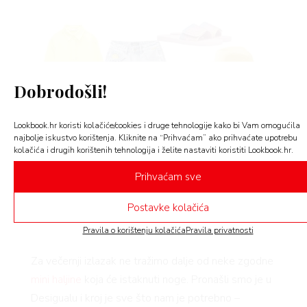
FE
Dobrodošli!
AMA
Lookbook.hr koristi kolačiće/cookies i druge tehnologije kako bi Vam omogućila
najbolje iskustvo korištenja. Kliknite na “Prihvaćam” ako prihvaćate upotrebu
kolačića i drugih korištenih tehnologija i želite nastaviti koristiti Lookbook.hr.
Lanena košulja Zara – 249,90 kn, hlačice
BOOK
Prihvaćam sve
Desigual – 599 kn, šešir
Aldo
– 210 kn, torba
Bershka – 129,90 kn, naočale Celine
Postavke kolačića
(Ghetaldus) – 2500 kn, natikače Michael Kors
Pravila o korištenju kolačića
Pravila privatnosti
(XYZ) – 679 kn
AGRAM
Za večernji izlazak ne tražimo dalje od neke zgodne
mini haljine
koja će istaknuti noge. Pronašli smo je u
Desigualu i kroj je sve što nam je potrebno –