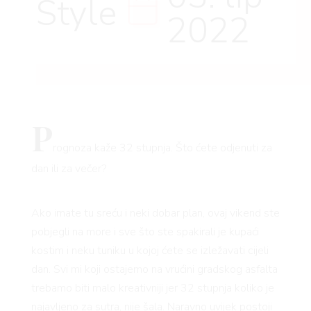
Style
2022
P
rognoza kaže 32 stupnja. Što ćete odjenuti za
dan ili za večer?
Ako imate tu sreću i neki dobar plan, ovaj vikend ste
pobjegli na more i sve što ste spakirali je kupaći
kostim i neku tuniku u kojoj ćete se izležavati cijeli
dan. Svi mi koji ostajemo na vrućini gradskog asfalta
trebamo biti malo kreativniji jer 32 stupnja koliko je
najavljeno za sutra, nije šala. Naravno uvijek postoji