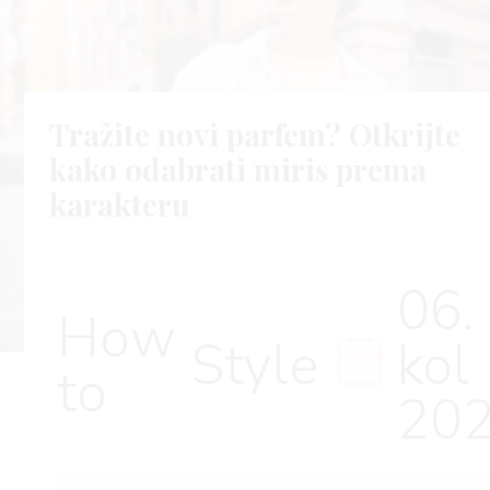
Tražite novi parfem? Otkrijte
kako odabrati miris prema
karakteru
06.
How
Style
kol
to
20