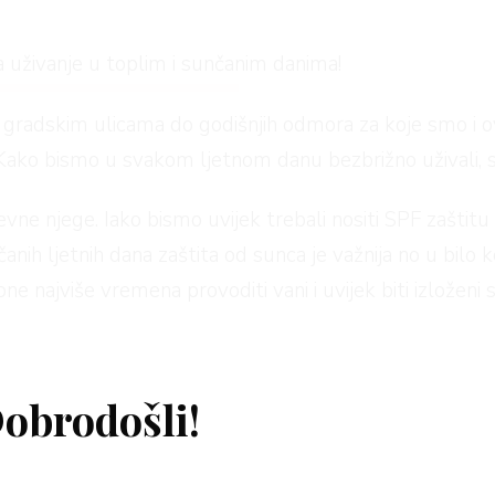
a uživanje u toplim i sunčanim danima!
 gradskim ulicama do godišnjih odmora za koje smo i 
. Kako bismo u svakom ljetnom danu bezbrižno uživali, 
ne njege. Iako bismo uvijek trebali nositi SPF zaštitu 
čanih ljetnih dana zaštita od sunca je važnija no u bil
e najviše vremena provoditi vani i uvijek biti izloženi
tine.
vnih utjecaja sunca, SPF ćemo nositi od glave do pete.
obrodošli!
 u nastavku!