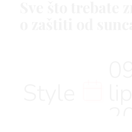
Sve što trebate z
o zaštiti od sunc
VNICA
09
VO
Style
li
YLE
2