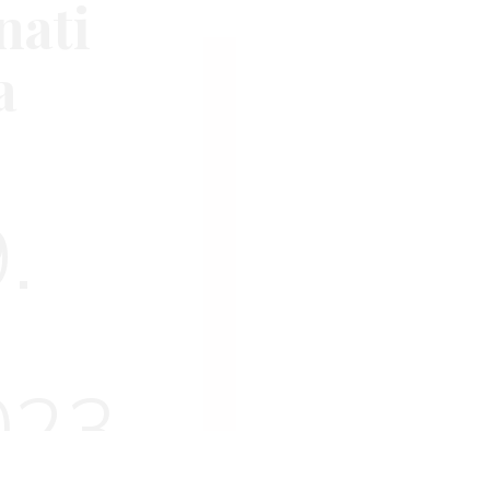
nati
a
.
p
023