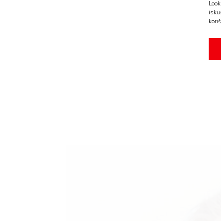
Look
isku
koriš
AMA
BOOK