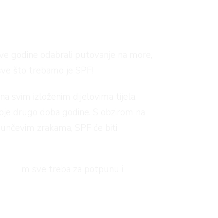
ove godine odabrali putovanje na more,
sve što trebamo je SPF!
na svim izloženim dijelovima tijela,
o koje drugo doba godine. S obzirom na
 sunčevim zrakama, SPF će biti
 Što vam sve treba za potpunu i