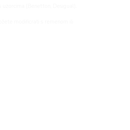
e s uzorcima (Benetton, Desigual).
ožete modificrati s remenom ili
rgovinama
Arena Centra
.
aljine