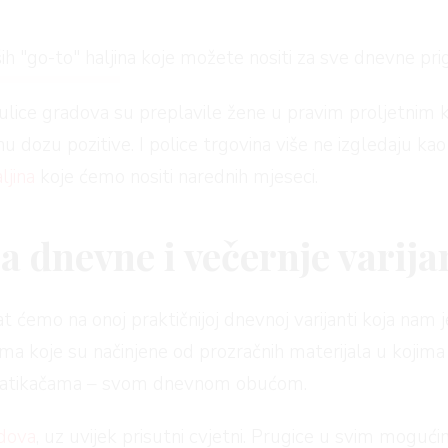
ih "go-to" haljina koje možete nositi za sve dnevne pr
ulice gradova su preplavile žene u pravim proljetnim
nu dozu pozitive. I police trgovina više ne izgledaju kao 
ljina
koje ćemo nositi narednih mjeseci.
za dnevne i večernje varija
at ćemo na onoj praktičnijoj dnevnoj varijanti koja nam 
nama koje su načinjene od prozračnih materijala u kojima 
 natikačama – svom dnevnom obućom.
ndova
, uz uvijek prisutni cvjetni. Prugice u svim mogu