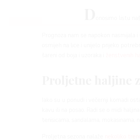
D
onosimo listu naš
Prognoza nam se napokon nasmijala i 
osmijeh na lice i unijelo prijeko potreb
šareni od boja i uzoraka i
ženstvenih ha
Proljetne haljine 
Iako su u ponudi i večernji komadi ost
kavu ili na posao. Radi se o midi halji
tenisicama, sandalama, mokasinama,
Proljetna sezona nalaže
nekoliko tre