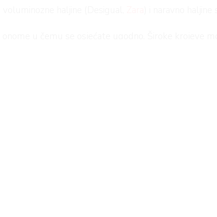
ele voluminozne haljine (Desigual,
Zara
) i naravno haljin
a i onome u čemu se osjećate ugodno. Široke krojeve m
obiti dva kroja u jednom.
epših primjeraka proljetnih haljina koje su dostupne u t
etne h