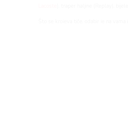
Lacoste
), traper haljine (Replay), bij
Što se krojeva tiče, odabir je na vam
svilenim maramom oko struka i tako d
U galeriji smo izdvojili nekoliko najlj
Prolj