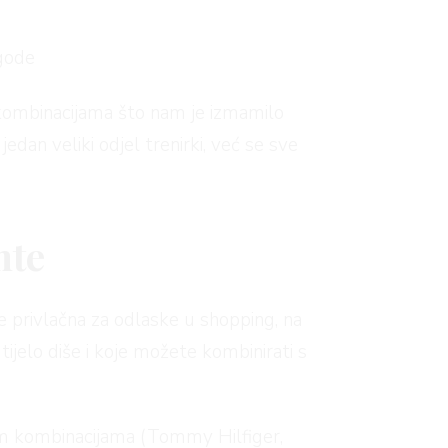
igode
 kombinacijama što nam je izmamilo
jedan veliki odjel trenirki, već se sve
nte
je privlačna za odlaske u shopping, na
tijelo diše i koje možete kombinirati s
ćim kombinacijama (Tommy Hilfiger,