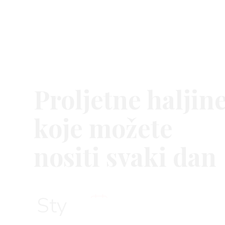
BOOK
Proljetne haljin
AGRAM
koje možete
nositi svaki dan
RIVATNOSTI
Style
11. svi 2021