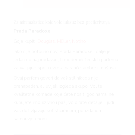
Za minimalistice koje vole luksuz bez pretjerivanja
Prada Paradoxe
Gdje kupiti:
Douglas
,
Müller
,
Notino
Iako nije potpuno nov, Prada Paradoxe i dalje je
jedan od najprodavanijih modernih ženskih parfema
zahvaljujući spoju cvijeta naranče, ambre i mošusa.
Ovaj parfem govori da vaš stil nikada nije
prenapadan, ali uvijek izgleda skupo. Volite
kvalitetne komade koje ćete nositi godinama, ne
kupujete impulzivno i pažljivo birate detalje. Ljudi
vas doživljavaju sofisticiranom, pouzdanom i
samouvjerenom.