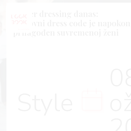
Power dressing danas:
poslovni dress code je napokon
prilagođen suvremenoj ženi
0
Style
o
2