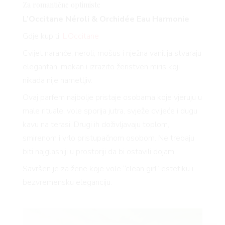
Za romantične optimiste
L’Occitane Néroli & Orchidée Eau Harmonie
Gdje kupiti:
L’Occitane
Cvijet naranče, neroli, mošus i nježna vanilija stvaraju
elegantan, mekan i izrazito ženstven miris koji
nikada nije nametljiv.
Ovaj parfem najbolje pristaje osobama koje vjeruju u
male rituale, vole sporija jutra, svježe cvijeće i dugu
kavu na terasi. Drugi ih doživljavaju toplom,
smirenom i vrlo pristupačnom osobom. Ne trebaju
biti najglasniji u prostoriji da bi ostavili dojam.
Savršen je za žene koje vole “clean girl” estetiku i
bezvremensku eleganciju.