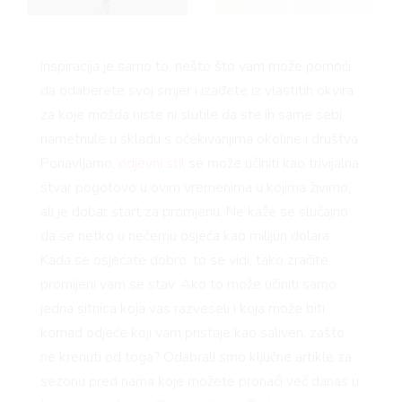
BOOK
Inspiracija je samo to, nešto što vam može pomoći
da odaberete svoj smjer i izađete iz vlastitih okvira
za koje možda niste ni slutile da ste ih same sebi
AGRAM
nametnule u skladu s očekivanjima okoline i društva.
Ponavljamo,
odjevni stil
se može učiniti kao trivijalna
stvar pogotovo u ovim vremenima u kojima živimo,
ali je dobar start za promjenu. Ne kaže se slučajno
da se netko u nečemu osjeća kao milijun dolara.
Kada se osjećate dobro, to se vidi, tako zračite,
promijeni vam se stav. Ako to može učiniti samo
RIVATNOS
jedna sitnica koja vas razveseli i koja može biti
komad odjeće koji vam pristaje kao saliven, zašto
ne krenuti od toga? Odabrali smo ključne artikle za
sezonu pred nama koje možete pronaći već danas u