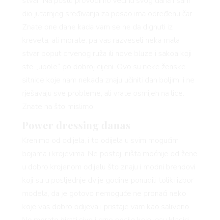
stvar. Na poslu provodimo većinu svog dana i sam
dio jutarnjeg sređivanja za posao ima određenu čar.
Znate one dane kada vam se ne da dignuti iz
kreveta, ali morate, pa vas razveseli neka mala
stvar poput crvenog ruža ili nove bluze i sakoa koji
ste „ubole“ po dobroj cijeni. Ovo su neke ženske
sitnice koje nam nekada znaju učiniti dan boljim, i ne
rješavaju sve probleme, ali vrate osmijeh na lice.
Znate na što mislimo.
Power dressing danas
Krenimo od odijela, i to odijela u svim mogućim
bojama i krojevima. Ne postoji ništa moćnije od žene
u dobro krojenom odijelu što znaju i modni brendovi
koji su u posljednje dvije godine ponudili toliki izbor
modela, da je gotovo nemoguće ne pronaći neko
koje vas dobro odijeva i pristaje vam kao saliveno.