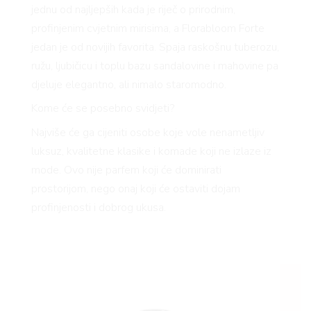
jednu od najljepših kada je riječ o prirodnim,
profinjenim cvjetnim mirisima, a
Florabloom
Forte
jedan je od novijih favorita. Spaja raskošnu tuberozu,
ružu, ljubičicu i toplu bazu sandalovine i mahovine pa
djeluje elegantno, ali nimalo staromodno.
Kome će se posebno svidjeti?
Najviše će ga cijeniti osobe koje vole nenametljiv
luksuz, kvalitetne klasike i komade koji ne izlaze iz
mode. Ovo nije parfem koji će dominirati
prostorijom, nego onaj koji će ostaviti dojam
profinjenosti i dobrog ukusa.