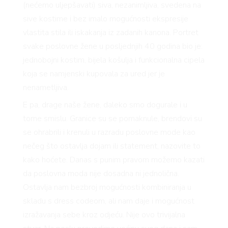
(nećemo uljepšavati) siva, nezanimljiva, svedena na
sive kostime i bez imalo mogućnosti ekspresije
vlastita stila ili iskakanja iz zadanih kanona. Portret
svake poslovne žene u posljednjih 40 godina bio je:
jednobojni kostim, bijela košulja i funkcionalna cipela
koja se namjenski kupovala za ured jer je
nenametljiva.
E pa, drage naše žene, daleko smo dogurale i u
tome smislu. Granice su se pomaknule, brendovi su
se ohrabrili i krenuli u razradu poslovne mode kao
nečeg što ostavlja dojam ili statement, nazovite to
kako hoćete. Danas s punim pravom možemo kazati
da poslovna moda nije dosadna ni jednolična.
Ostavlja nam bezbroj mogućnosti kombiniranja u
skladu s dress codeom, ali nam daje i mogućnost
izražavanja sebe kroz odjeću. Nije ovo trivijalna