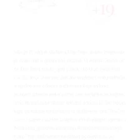
19
Iako je 8. ožujak službeni Dan žena, dobro znamo da
je svaki dan u godini naš praznik. U Arena Centru će
se Dan žena slaviti cijeli ožujak i to kroz
zanimljivu
izložbu
koja slavi sve ženske uspjehe i svih područja,
a ujedno nas educira o damama koje su kroz
povijest izborile neke važne ženske bitke na kojima
smo im zahvalne danas. Izložba donosi 10 ilustracija
koje se nalaze na kartama iz društvene igre
Strašne
žene
. I same možete sudjelovati i doprinjeti mjesecu
žena kroz globalnu kampanju #choosetochallenge.
Kako? Na društvenim mrežama podijelite svoju