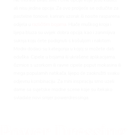
VNICA
Ne morate birati sive i crne opcije koje jesu klasici,
ali nisu jedina opcija. Za ovo proljeće se odlučite za
pastelne tonove, karirani uzorak ili nosite rasparena
VO
odijela u
različitim bojama
. Hlače muškog kroja i
lijepa bluza su uvijek dobra opcija, kao i zanimljiva
suknja koju ćete podignuti s košuljom i nakitom.
Modni dodaci su kategorija u kojoj si možete dati
YLE
oduška. Cipele u bojama ili ukrašene aplikacijama,
čizmice s uzorkom ili ravne cipele poput mokasina ili
mega popularnih natikača, lijepo će zaokružiti svaku
odjevnu kombinaciju. Za mini inspiraciju smo uzeli
 TO
dame sa svjetske modne scene koje su itekako
svladale novi smjer powerdressinga.
Power Dressing