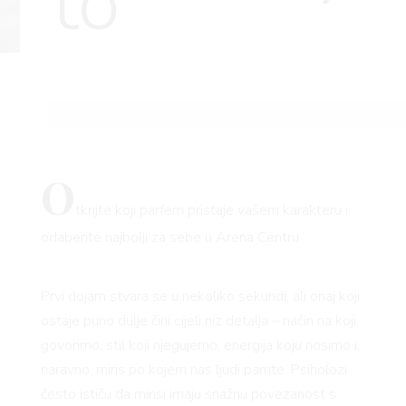
to
O
tkrijte koji parfem pristaje vašem karakteru i
odaberite najbolji za sebe u Arena Centru
Prvi dojam stvara se u nekoliko sekundi, ali onaj koji
ostaje puno dulje čini cijeli niz detalja – način na koji
govorimo, stil koji njegujemo, energija koju nosimo i,
naravno, miris po kojem nas ljudi pamte. Psiholozi
često ističu da mirisi imaju snažnu povezanost s