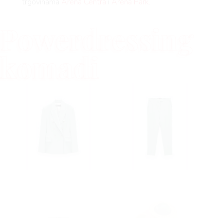
trgovinama
Arena Centra
i
Arena Park
.
Powerdressing
komadi