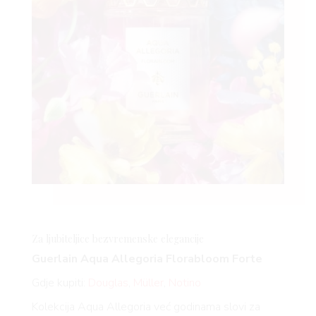
Za ljubiteljice bezvremenske elegancije
Guerlain Aqua Allegoria
Florabloom
Forte
Gdje kupiti:
Douglas
,
Müller
,
Notino
Kolekcija Aqua Allegoria već godinama slovi za