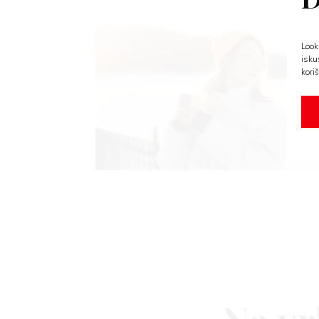
Look
isku
koriš
N