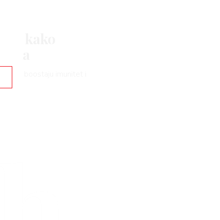
čina kako
ijama
najviše boostaju imunitet i
rh