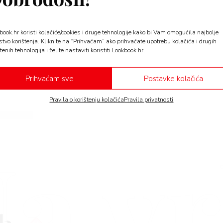
LIFE
book.hr koristi kolačiće/cookies i druge tehnologije kako bi Vam omogućila najbolje
Dossier imunitet: top 10 na
stvo korištenja. Kliknite na “Prihvaćam” ako prihvaćate upotrebu kolačića i drugih
doskočiti virusima i bakter
tenih tehnologija i želite nastaviti koristiti Lookbook.hr.
Zašto morate što više biti na zraku, koji suplementi 
Prihvaćam sve
Postavke kolačića
kakva je…
Pravila o korištenju kolačića
Pravila privatnosti
a v