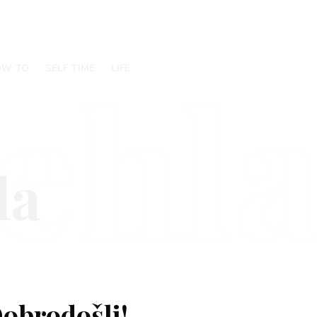
ehl
OW TO
SELF TIME
LIFE
obrodošli!