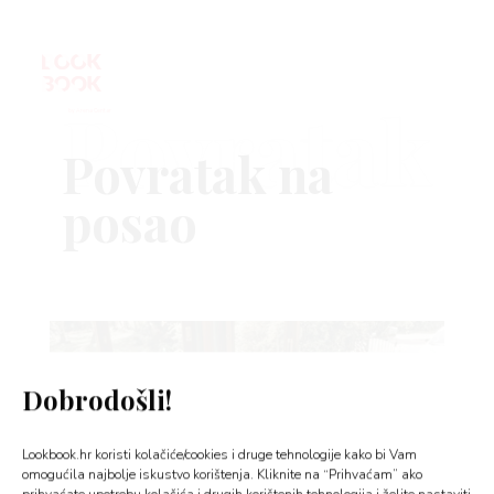
Povratak
VNICA
VO
YLE
Dobrodošli!
 TO
Lookbook.hr koristi kolačiće/cookies i druge tehnologije kako bi Vam
 TIME
omogućila najbolje iskustvo korištenja. Kliknite na “Prihvaćam” ako