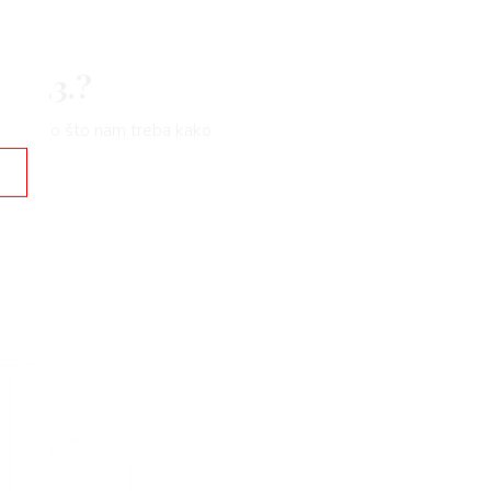
 2023.?
je jedino što nam treba kako
rh