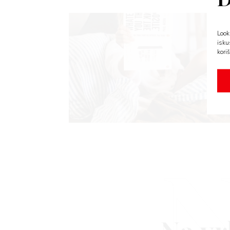
Look
isku
koriš
N