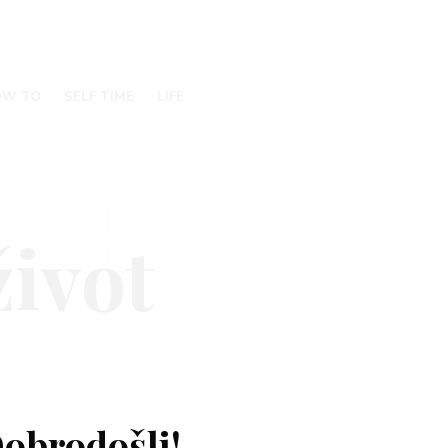
nos
OW TO
SELF TIME
LIFE
obrodošli!