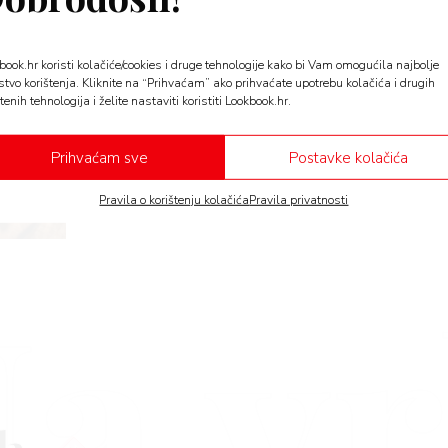
LIFE
book.hr koristi kolačiće/cookies i druge tehnologije kako bi Vam omogućila najbolje
Kako pojednostaviti život u
stvo korištenja. Kliknite na “Prihvaćam” ako prihvaćate upotrebu kolačića i drugih
tenih tehnologija i želite nastaviti koristiti Lookbook.hr.
Pojednostaviti život (u svim segmentima!) ponekad 
bismo odagnali stres…
Prihvaćam sve
Postavke kolačića
Pravila o korištenju kolačića
Pravila privatnosti
a v