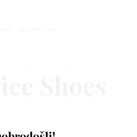
ffi
OW TO
SELF TIME
LIFE
obrodošli!