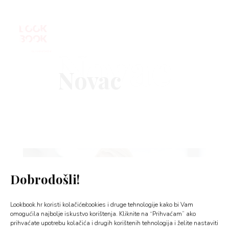
Novac
VNICA
VO
YLE
Dobrodošli!
 TO
Lookbook.hr koristi kolačiće/cookies i druge tehnologije kako bi Vam
 TIME
omogućila najbolje iskustvo korištenja. Kliknite na “Prihvaćam” ako
prihvaćate upotrebu kolačića i drugih korištenih tehnologija i želite nastaviti