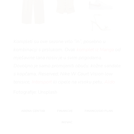
Kompleti su ove sezone vrlo “in”, posebno u
kombinaciji s prslukom. Ovak
komplet iz Manga
od
mješavine lana nosiv je u svim prigodama.
Dovoljno je samo promijeniti obuću: kožne sandale
s kopčama, Reserved; Nike W Court Vision low
tenisice,
Intersport
ili cipele na visoku petu,
Aldo
Fotografije: Unsplash
ARENA CENTAR
FINANCIJE
FINANCIJSKI PLAN
NOVAC