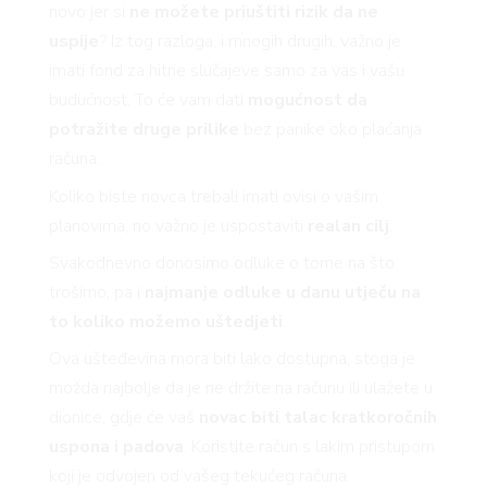
YLE
novo jer si
ne možete priuštiti rizik da ne
uspije
? Iz tog razloga, i mnogih drugih, važno je
imati fond za hitne slučajeve samo za vas i vašu
 TO
budućnost. To će vam dati
mogućnost da
potražite druge prilike
bez panike oko plaćanja
računa.
Koliko biste novca trebali imati ovisi o vašim
 TIME
planovima, no važno je uspostaviti
realan cilj
.
Svakodnevno donosimo odluke o tome na što
trošimo, pa i
najmanje odluke u danu utječu na
to koliko možemo uštedjeti
.
Ova ušteđevina mora biti lako dostupna, stoga je
FE
možda najbolje da je ne držite na računu ili ulažete u
dionice, gdje će vaš
novac biti talac kratkoročnih
uspona i padova
. Koristite račun s lakim pristupom
koji je odvojen od vašeg tekućeg računa.