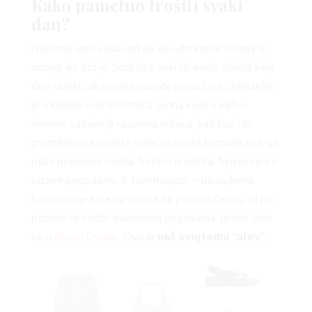
Kako pametno trošiti svaki
dan?
Nećemo vam sada reći da se odreknete ovoga ili
onoga, jer što je život bez svih tih malih sitnica koje
čine razliku, ali negdje morate povući crtu. Najlakše
je u količini svih tih sitnica. Jedna kava u kafiću
dnevno sasvim je razumna odluka, baš kao i to
promišljeno kupujete odjeću i birate komade koji, uz
malu promjenu cipela, torbice ili nakita, funkcionira u
raznim prigodama. S tom misijom – da nađemo
kombinacije koje su nosive na posao i šetnju, ali po
potrebi i u nešto svečanijim prigodama, uputili smo
se u
Arena Centar
. Ovo je
naš ovojtedni “ulov”
…