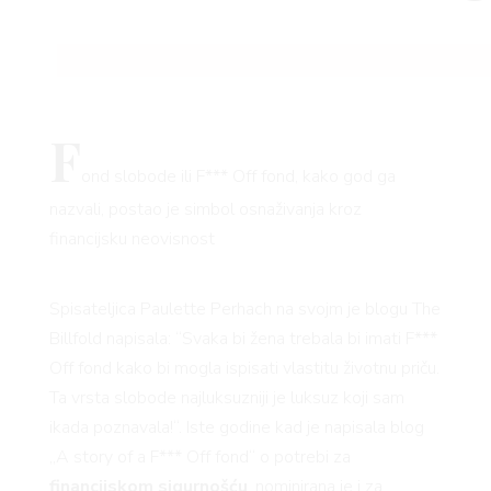
F
ond slobode ili F*** Off fond, kako god ga
nazvali, postao je simbol osnaživanja kroz
financijsku neovisnost
Spisateljica Paulette Perhach na svojm je blogu The
Billfold napisala: “Svaka bi žena trebala bi imati F***
Off fond kako bi mogla ispisati vlastitu životnu priču.
Ta vrsta slobode najluksuzniji je luksuz koji sam
ikada poznavala!“. Iste godine kad je napisala blog
„A story of a F*** Off fond“ o potrebi za
financijskom sigurnošću
, nominirana je i za