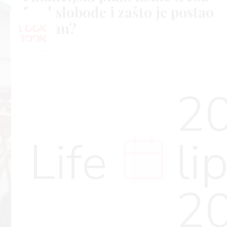
fond slobode i zašto je postao
viralan?
20
Life
li
2