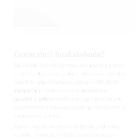
VNICA
Čemu služi fond slobode?
Ideja fonda slobode nije samo da vam pomogne da
se nosite s lošim situacijama (smrt, razvod, toksične
veze ili sl.) bez potrebe da brinete o financijskim
VO
implikacijama. Radi se i o tome
da možete
iskoristiti prilike
. Možda biste ga htjeli iskoristiti
za pokretanje vlastitog posla, daljnje obrazovanje ili
za putovanje iz snova.
Što se događa ako ste zaglavljeni na poslu kojeg
ne volite, a nemate mogućnost isprobati nešto