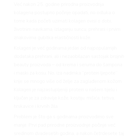
Već nakon 25. godine prirodna proizvodnja
kolagena postupno počinje opadati, no odluka o
tome kada početi uzimati kolagen ovisi o dobi,
životnim navikama, izlaganju suncu, prehrani i prvim
znakovima gubitka elastičnosti kože.
Kolagen je već godinama jedan od najpopularnijih
dodataka prehrani, ali i nezaobilazan sastojak brojnih
beauty proizvoda – od krema i seruma do šampona
i maski za kosu. No, iza nadimka “protein ljepote”
krije se mnogo više od želje za zaglađenom kožom.
Kolagen je najzastupljeniji protein u našem tijelu i
ključan je za zdravlje kože, kostiju, mišića, tetiva,
hrskavice i krvnih žila.
Problem je što ga s godinama proizvodimo sve
manje. Prvi pad prirodne proizvodnje počinje već
sredinom dvadesetih godina, a nakon četrdesete taj