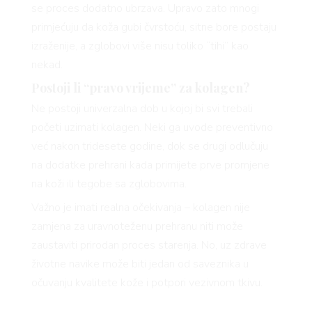
se proces dodatno ubrzava. Upravo zato mnogi
primjećuju da koža gubi čvrstoću, sitne bore postaju
izraženije, a zglobovi više nisu toliko “tihi” kao
nekad.
Postoji li “pravo vrijeme” za kolagen?
Ne postoji univerzalna dob u kojoj bi svi trebali
početi uzimati kolagen. Neki ga uvode preventivno
već nakon tridesete godine, dok se drugi odlučuju
na dodatke prehrani kada primijete prve promjene
na koži ili tegobe sa zglobovima.
Važno je imati realna očekivanja – kolagen nije
zamjena za uravnoteženu prehranu niti može
zaustaviti prirodan proces starenja. No, uz zdrave
životne navike može biti jedan od saveznika u
očuvanju kvalitete kože i potpori vezivnom tkivu.