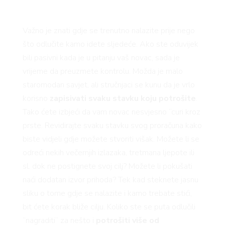
AMA
Važno je znati gdje se trenutno nalazite prije nego
što odlučite kamo idete sljedeće. Ako ste oduvijek
bili pasivni kada je u pitanju vaš novac, sada je
vrijeme da preuzmete kontrolu. Možda je malo
staromodan savjet, ali stručnjaci se kunu da je vrlo
korisno
zapisivati svaku stavku koju potrošite
.
Tako ćete izbjeći da vam novac nesvjesno “curi kroz
prste. Revidirajte svaku stavku svog proračuna kako
BOOK
biste vidjeli gdje možete stvoriti višak. Možete li se
odreći nekih večernjih izlazaka, tretmana ljepote ili
sl. dok ne postignete svoj cilj? Možete li pokušati
naći dodatan izvor prihoda? Tek kad steknete jasnu
sliku o tome gdje se nalazite i kamo trebate stići,
bit ćete korak bliže cilju. Koliko ste se puta odlučili
“nagraditi“ za nešto i
potrošiti više od