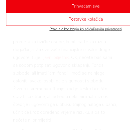
dio novca za viši cilj! A kad ste već u Arena Centru i
Prihvaćam sve
razmišljate o financijama, tu je
mjenjačnica Exclusive
Change
koja vam stoji na raspolaganju za prodaju i
Postavke kolačića
kupnju valuta, ali i gdje možete koristiti i uslugu
Pravila o korištenju kolačića
Pravila privatnosti
novčanih pošiljaka – Western Union, uslugu platnog
prometa za fizičke osobe, kupiti karte za razna
događanja. Za sve vaše financijske i svake druge
ugovore, tu je i
javni bilježnik
. OK, nećete baš sami
sa sobom potpisati ugovor o sklapanju Fonda
slobode, ali imati “crni fond“ i moći se na njega
osloniti, svakoj osobi daje sigurnost i slobodu.
Živimo u vremenu inflacije, kad je teško bilo što
staviti sa strane, ali odrediti neki minimalni iznos
štednje i ugovoriti ga u obliku trajnog naloga u banci,
učinit će kroz određeno vrijeme razliku, a da to
nećete ni primijetiti.