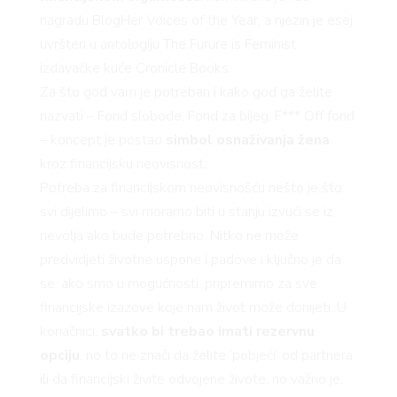
nagradu BlogHer Voices of the Year, a njezin je esej
uvršten u antologiju The Furure is Feminist
izdavačke kuće Cronicle Books.
Za što god vam je potreban i kako god ga želite
nazvati – Fond slobode, Fond za bijeg, F*** Off fond
– koncept je postao
simbol osnaživanja žena
kroz financijsku neovisnost.
Potreba za financijskom neovisnošću nešto je što
svi dijelimo – svi moramo biti u stanju izvući se iz
nevolja ako bude potrebno. Nitko ne može
predvidjeti životne uspone i padove i ključno je da
se, ako smo u mogućnosti, pripremimo za sve
financijske izazove koje nam život može donijeti. U
konačnici,
svatko bi trebao imati rezervnu
opciju
, no to ne znači da želite ‘pobjeći’ od partnera
ili da financijski živite odvojene živote, no važno je,