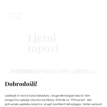
Ljetni
VNICA
VO
YLE
Dobrodošli!
 TO
Lookbook.hr koristi kolačiće/cookies i druge tehnologije kako bi Vam
 TIME
omogućila najbolje iskustvo korištenja. Kliknite na “Prihvaćam” ako
prihvaćate upotrebu kolačića i drugih korištenih tehnologija i želite nastaviti