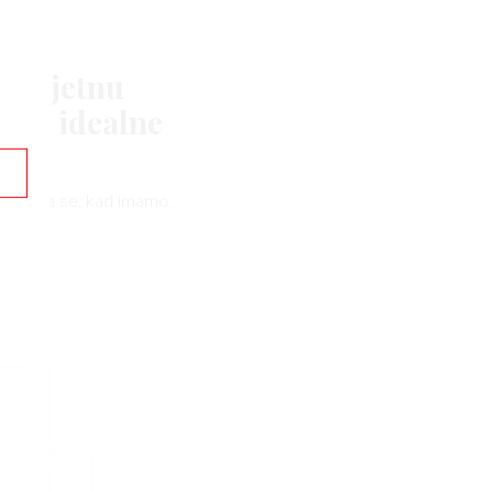
o umjetnu
ruči idealne
prilika da se, kad imamo…
rh