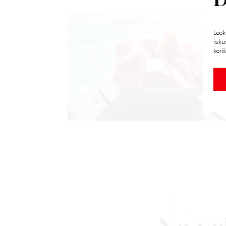
Look
isku
koriš
N