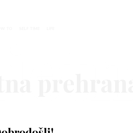
jet
OW TO
SELF TIME
LIFE
obrodošli!