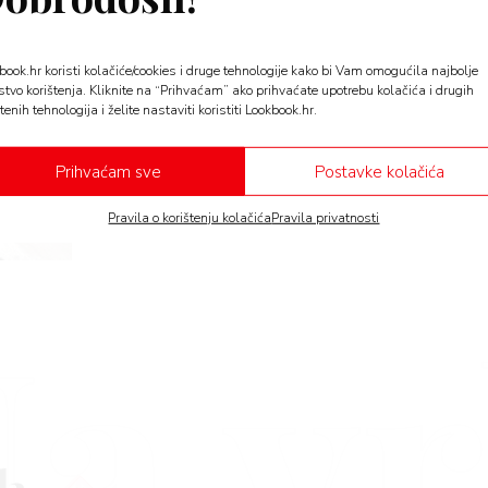
LIFE
book.hr koristi kolačiće/cookies i druge tehnologije kako bi Vam omogućila najbolje
Ljetna prehrana: Pitali sm
stvo korištenja. Kliknite na “Prihvaćam” ako prihvaćate upotrebu kolačića i drugih
inteligenciju da nam prepo
tenih tehnologija i želite nastaviti koristiti Lookbook.hr.
obroke za vruće dane!
Prihvaćam sve
Postavke kolačića
Ljetna prehrana s jedne je strane izazov, a s druge 
Pravila o korištenju kolačića
Pravila privatnosti
a v