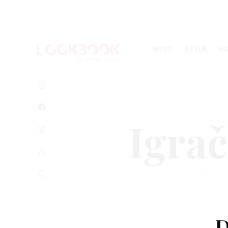
I
NOVO
STYLE
H
 NAMA
EBOOK
AGRAM
TNOSTI
D