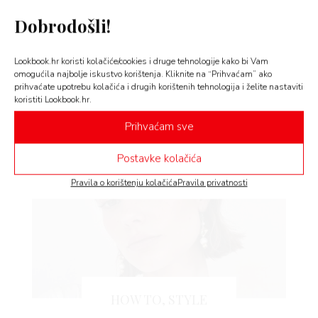
Dobrodošli!
 TIME
HOW TO
Mali trik uz koji ćete savršeno
Lookbook.hr koristi kolačiće/cookies i druge tehnologije kako bi Vam
FE
osunčani ten nositi još tjednima
omogućila najbolje iskustvo korištenja. Kliknite na “Prihvaćam” ako
nakon plaže
prihvaćate upotrebu kolačića i drugih korištenih tehnologija i želite nastaviti
koristiti Lookbook.hr.
Preplanuli ten ima rok trajanja, ali šteta na koži
AMA
Prihvaćam sve
nema. Ovako ćete spasiti kožu nakon…
Postavke kolačića
Pravila o korištenju kolačića
Pravila privatnosti
BOOK
AGRAM
HOW TO, STYLE