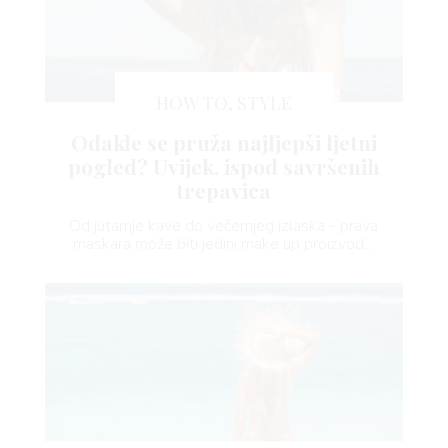
HOW TO, STYLE
Odakle se pruža najljepši ljetni
pogled? Uvijek, ispod savršenih
trepavica
Od jutarnje kave do večernjeg izlaska - prava
maskara može biti jedini make up proizvod…
VNICA
VO
YLE
 TO