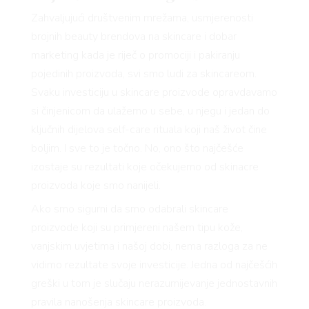
VO
Zahvaljujući društvenim mrežama, usmjerenosti
brojnih beauty brendova na skincare i dobar
marketing kada je riječ o promociji i pakiranju
pojedinih proizvoda, svi smo ludi za skincareom.
Svaku investiciju u skincare proizvode opravdavamo
si činjenicom da ulažemo u sebe, u njegu i jedan do
YLE
ključnih dijelova self-care rituala koji naš život čine
boljim. I sve to je točno. No, ono što najčešće
izostaje su rezultati koje očekujemo od skinacre
proizvoda koje smo nanijeli.
Ako smo sigurni da smo odabrali skincare
proizvode koji su primjereni našem tipu kože,
 TO
vanjskim uvjetima i našoj dobi, nema razloga za ne
vidimo rezultate svoje investicije. Jedna od najčešćih
greški u tom je slučaju nerazumijevanje jednostavnih
pravila nanošenja skincare proizvoda.