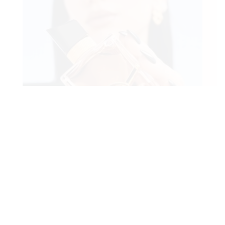
Za energične
ekstrovertice
YSL Libre Flowers & Flames
Gdje kupiti:
Douglas
,
Müller
,
Notino