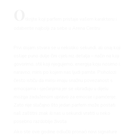
O
tkrijte koji parfem pristaje vašem karakteru i
odaberite najbolji za sebe u Arena Centru
Prvi dojam stvara se u nekoliko sekundi, ali onaj koji
ostaje puno dulje čini cijeli niz detalja – način na koji
govorimo, stil koji njegujemo, energija koju nosimo i,
naravno, miris po kojem nas ljudi pamte. Psiholozi
često ističu da mirisi imaju snažnu povezanost s
emocijama i sjećanjima jer se obrađuju u dijelu
mozga zaduženom upravo za emocije i pamćenje.
Zato nije slučajno što jedan parfem može postati
naš zaštitni znak ili nas u sekundi vratiti u neko
posebno razdoblje života.
Ako ste ove godine odlučili pronaći novi signature