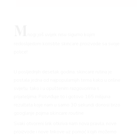
M
nogi još uvijek nisu sigurno kojim
redoslijedom koristite skincare proizvode sa svoje
police!
U posljednjih desetak godina, skincare rutina je
postala jedna od najpopularnijih tema kako u online
svijetu, tako i u opuštenim razgovorima s
prijateljima. Potvrđuje to i gotovo 165 milijuna
rezultata koje nam u samo 30 sekundi donosi brzo
googlanje pojma
skincare routine
.
Svaki otvoreni link otkriva nam nova pravila, nove
proizvode i nove trikove uz pomoć kojih možemo