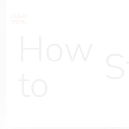
How
S
to