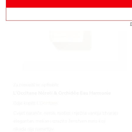
P
Za romantične optimiste
L’Occitane Néroli & Orchidée Eau Harmonie
Gdje kupiti:
L’Occitane
Cvijet naranče, neroli, mošus i nježna vanilija stvaraju
elegantan, mekan i izrazito ženstven miris koji
nikada nije nametljiv.