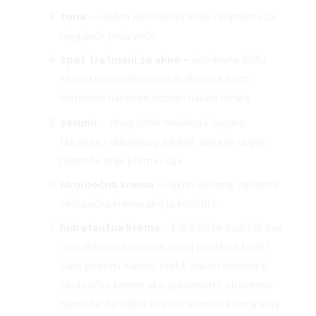
tonik
– nježna eksolijacija kože i priprema za
njegujuće proizvode
spot tretmani za akne –
ako imate kožu
sklonu nepravilnostima ili aknama, spot
tretmane nanesite odmah nakon tonika
serumi
– zbog sitnih molekula, lagane
teksture i dubinskog efekta, serume uvijek
nanosite prije krema i ulja
okoloočna krema
– nakon seruma, nanesite
okoloočnu kremu ako ju koristite
hidratantna krema
– kako biste zadržali sve
ono dobro od seruma ispod površine kože i
tako postigli najbolji efekt, nakon seruma (i
okoloočne kreme ako ju koristite) obavezno
nanesite darežljivi sloj hidratantne krema koja