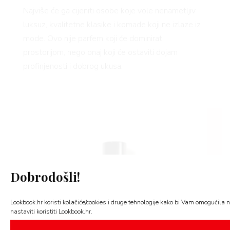
Najviše će ga cijeniti osobe koje vole nenametljiv
luksuz, kvalitetne klasike i komade koji ne izlaze iz
mode. Ovo nije parfem koji će dominirati
prostorijom, nego onaj koji će ostaviti dojam
profinjenosti i dobrog ukusa.
Dobrodošli!
Lookbook.hr koristi kolačiće/cookies i druge tehnologije kako bi Vam omogućila na
nastaviti koristiti Lookbook.hr.