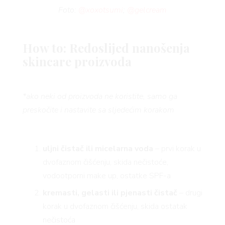
Foto:
@xoxotsumi
;
@gelcream
How to: Redoslijed nanošenja
skincare proizvoda
*ako neki od proizvoda ne koristite, samo ga
preskočite i nastavite sa sljedećim korakom
uljni čistač ili micelarna voda
– prvi korak u
dvofaznom čišćenju, skida nečistoće,
vodootporni make up, ostatke SPF-a
kremasti, gelasti ili pjenasti čistač
– drugi
korak u dvofaznom čišćenju, skida ostatak
nečistoća