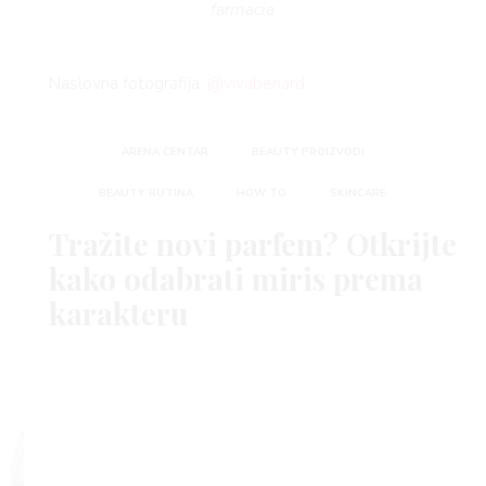
farmacia
Naslovna fotografija:
@vivabenard
ARENA CENTAR
BEAUTY PROIZVODI
BEAUTY RUTINA
HOW TO
SKINCARE
Tražite novi parfem? Otkrijte
kako odabrati miris prema
karakteru