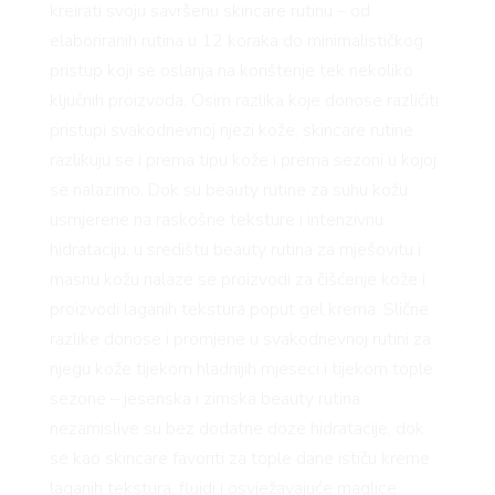
kreirati svoju savršenu skincare rutinu – od
elaboriranih rutina u 12 koraka do minimalističkog
pristup koji se oslanja na korištenje tek nekoliko
ključnih proizvoda. Osim razlika koje donose različiti
pristupi svakodnevnoj njezi kože, skincare rutine
razlikuju se i prema tipu kože i prema sezoni u kojoj
se nalazimo. Dok su beauty rutine za suhu kožu
usmjerene na raskošne teksture i intenzivnu
hidrataciju, u središtu beauty rutina za mješovitu i
masnu kožu nalaze se proizvodi za čišćenje kože i
proizvodi laganih tekstura poput gel krema. Slične
razlike donose i promjene u svakodnevnoj rutini za
njegu kože tijekom hladnijih mjeseci i tijekom tople
sezone – jesenska i zimska beauty rutina
nezamislive su bez dodatne doze hidratacije, dok
se kao skincare favoriti za tople dane ističu kreme
laganih tekstura, fluidi i osvježavajuće maglice.