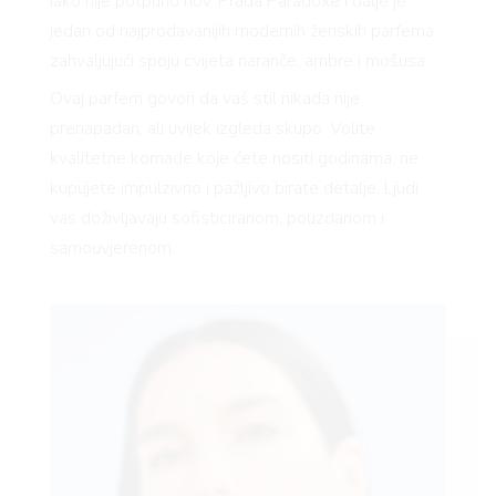
Iako nije potpuno nov, Prada Paradoxe i dalje je
jedan od najprodavanijih modernih ženskih parfema
zahvaljujući spoju cvijeta naranče, ambre i mošusa.
Ovaj parfem govori da vaš stil nikada nije
prenapadan, ali uvijek izgleda skupo. Volite
kvalitetne komade koje ćete nositi godinama, ne
kupujete impulzivno i pažljivo birate detalje. Ljudi
vas doživljavaju sofisticiranom, pouzdanom i
samouvjerenom.