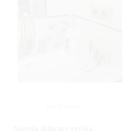
VNIC
Foto:
@xoxotsumi
Najveća skincare greška