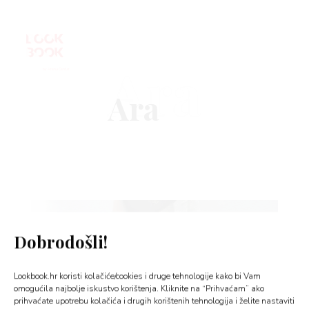
Ara
VNICA
VO
YLE
Dobrodošli!
 TO
Lookbook.hr koristi kolačiće/cookies i druge tehnologije kako bi Vam
 TIME
omogućila najbolje iskustvo korištenja. Kliknite na “Prihvaćam” ako
prihvaćate upotrebu kolačića i drugih korištenih tehnologija i želite nastaviti