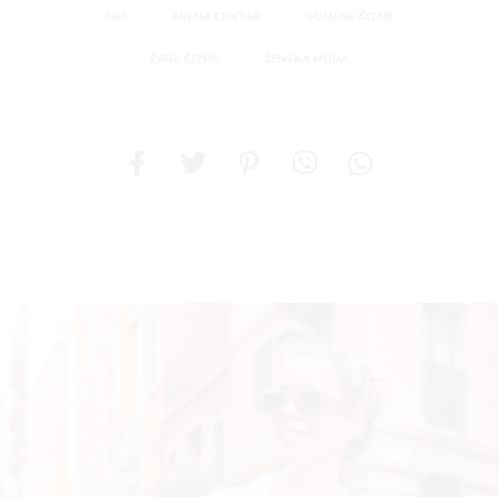
ARA
ARENA CENTAR
GUMENE ČIZME
ZARA ČIZME
ŽENSKA MODA