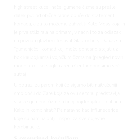
high street kuće. Inače, gumene čizme su prešle
dalek put od obične radne obuće do statement
komada, a za to možemo zahvaliti Kate Moss koja ih
je prva stilizirala na primamljiv način i to za odlazak
na poznati glazbeni festival Glastonbury. Danas su
“gumenjače” komad koji može ponosno stajati uz
bok kaubojkama i vojničkim čizmama (pregled novih
modela koji su stigli u arena Centar donosimo već
VNICA
sutra).
U potrazi za parom koji će sigurno biti najtraženiji
smo došli do Zare koja za ovu sezonu predstavlja
VO
visoke gumene čizme u finoj boji konjaka ili duhana.
Kako ih kombinirati? Pa naravno kao influnecerice
koje su nam najbolji “inspo” za sve odjevne
YLE
kombinacije.
S oversized košuljom