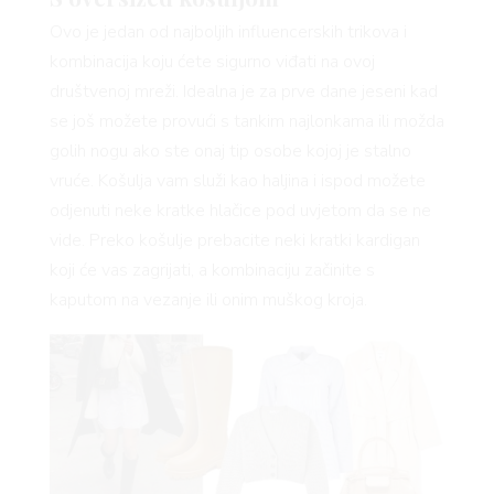
Ovo je jedan od najboljih influencerskih trikova i
 TO
kombinacija koju ćete sigurno viđati na ovoj
društvenoj mreži. Idealna je za prve dane jeseni kad
se još možete provući s tankim najlonkama ili možda
 TIME
golih nogu ako ste onaj tip osobe kojoj je stalno
vruće. Košulja vam služi kao haljina i ispod možete
odjenuti neke kratke hlačice pod uvjetom da se ne
FE
vide. Preko košulje prebacite neki kratki kardigan
koji će vas zagrijati, a kombinaciju začinite s
kaputom na vezanje ili onim muškog kroja.
AMA