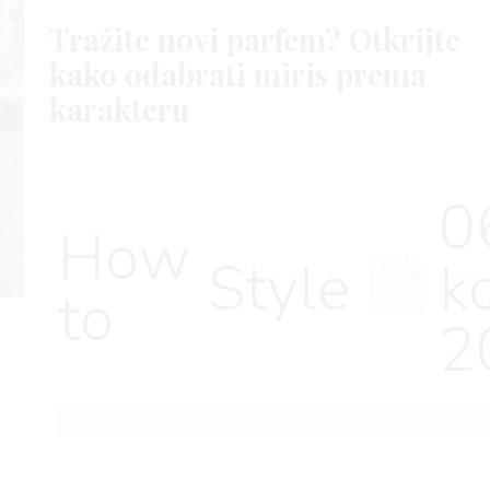
Tražite novi parfem? Otkrijte
kako odabrati miris prema
karakteru
0
How
Style
k
to
2