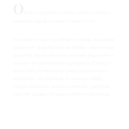
O
tkrijte koji parfem pristaje vašem karakteru i
odaberite najbolji za sebe u Arena Centru
Prvi dojam stvara se u nekoliko sekundi, ali onaj koji
ostaje puno dulje čini cijeli niz detalja – način na koji
govorimo, stil koji njegujemo, energija koju nosimo i,
naravno, miris po kojem nas ljudi pamte. Psiholozi
često ističu da mirisi imaju snažnu povezanost s
emocijama i sjećanjima jer se obrađuju u dijelu
mozga zaduženom upravo za emocije i pamćenje.
Zato nije slučajno što jedan parfem može postati
naš zaštitni znak ili nas u sekundi vratiti u neko
posebno razdoblje života.
Ako ste ove godine odlučili pronaći novi signature
scent, možda je najbolje krenuti od jednog