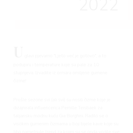
2022
U
glavi pjevamo "Ljeto već je gotovo", a to
podupiru i temperature koje su pale za 10
stupnjeva. Izvadite iz ormara omiljene gumene
čizme!
Prošle sezone svi (ali svi) su nosili čizme koje je
dizajnirala influencerica Pernille Teisbaek za
talijansku modnu kuću Gia Borghini. Radilo se o
visokim gumenim čizmama u boji bijele kave koje su
tiho nametnule trend za kojim su se onda vodile sve