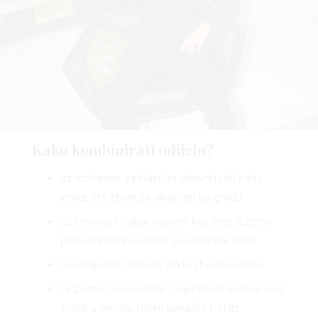
VN
VO
Kako kombinirati odijelo?
uz mokasine za klasičan dnevni look kada
imate sto stvari za obavljati po gradu
uz tenisice i dobar baloner koji ćete ležerno
prebaciti preko odijela za proljetne dane
uz elegantne stilleto štikle i bijelu košulju
raspareno kao blejzer i najdraže traperice koje
imate u ormaru i bijeli pamučni t-shirt