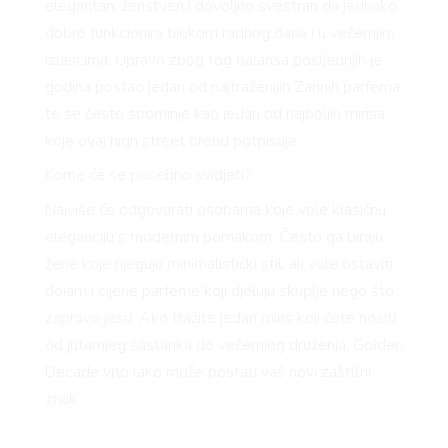
elegantan, ženstven i dovoljno svestran da jednako
dobro funkcionira tijekom radnog dana i u večernjim
izlascima. Upravo zbog tog balansa posljednjih je
godina postao jedan od najtraženijih Zarinih parfema
te se često spominje kao jedan od najboljih mirisa
koje ovaj high street brend potpisuje.
Kome će se posebno svidjeti?
Najviše će odgovarati osobama koje vole klasičnu
eleganciju s modernim pomakom. Često ga biraju
žene koje njeguju minimalistički stil, ali vole ostaviti
dojam i cijene parfeme koji djeluju skuplje nego što
zapravo jesu. Ako tražite jedan miris koji ćete nositi
od jutarnjeg sastanka do večernjeg druženja, Golden
Decade vrlo lako može postati vaš novi zaštitni
znak.