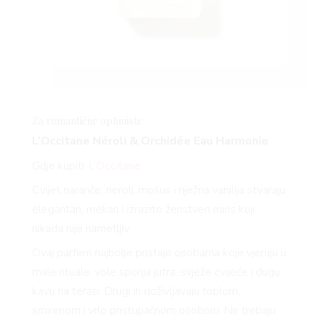
Za romantične optimiste
L’Occitane Néroli & Orchidée Eau Harmonie
Gdje kupiti:
L’Occitane
Cvijet naranče, neroli, mošus i nježna vanilija stvaraju
elegantan, mekan i izrazito ženstven miris koji
nikada nije nametljiv.
Ovaj parfem najbolje pristaje osobama koje vjeruju u
male rituale, vole sporija jutra, svježe cvijeće i dugu
kavu na terasi. Drugi ih doživljavaju toplom,
smirenom i vrlo pristupačnom osobom. Ne trebaju