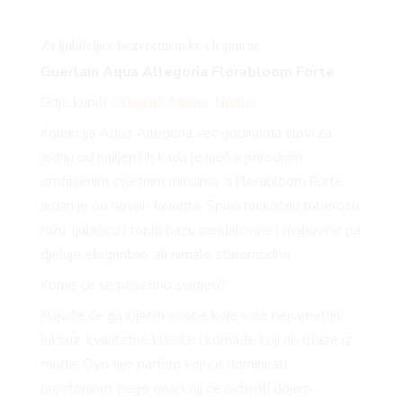
Za ljubiteljice bezvremenske elegancije
Guerlain Aqua Allegoria
Florabloom
Forte
AG
Gdje kupiti:
Douglas
,
Müller
,
Notino
Kolekcija Aqua Allegoria već godinama slovi za
jednu od najljepših kada je riječ o prirodnim,
profinjenim cvjetnim mirisima, a
Florabloom
Forte
jedan je od novijih favorita. Spaja raskošnu tuberozu,
ružu, ljubičicu i toplu bazu sandalovine i mahovine pa
djeluje elegantno, ali nimalo staromodno.
Kome će se posebno svidjeti?
Najviše će ga cijeniti osobe koje vole nenametljiv
luksuz, kvalitetne klasike i komade koji ne izlaze iz
mode. Ovo nije parfem koji će dominirati
prostorijom, nego onaj koji će ostaviti dojam