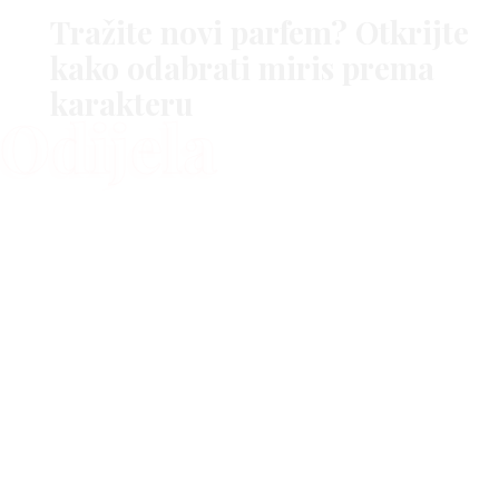
YLE
raspareno s hlačama od odijela i mekanim
Tražite novi parfem? Otkrijte
kardiganom
kako odabrati miris prema
karakteru
Odijela