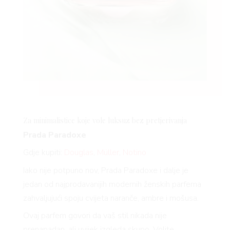
Za minimalistice koje vole luksuz bez pretjerivanja
Prada Paradoxe
Gdje kupiti:
Douglas
,
Müller
,
Notino
Iako nije potpuno nov, Prada Paradoxe i dalje je
jedan od najprodavanijih modernih ženskih parfema
zahvaljujući spoju cvijeta naranče, ambre i mošusa.
Ovaj parfem govori da vaš stil nikada nije
prenapadan, ali uvijek izgleda skupo. Volite