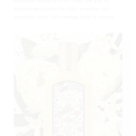
putovanje, okuplja društvo i uvijek zna gdje se
događa najbolji party. Ne bojite se pažnje i lako
ostavljate dojam. Vaša energija često je zarazna.