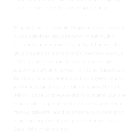
za sebe i nosila ga s toliko samopouzdanja.
Pa ipak, proći će još punih 36 godina da se smoking
uopće pojavi kao opcija za žene i to zahvaljujući
velikanu francuske mode Yvesu Saint Laurentu koji
ga je prezentirao u sklopu svoje jesenske kolekcije
1966. godine. Ako mislite da u to vrijeme nije
izazvao uzbuđenje u javnosti, varate se. Taj potez je
bio revolucionaran jer je bio više od odjeće. Označio
je emancipaciju žena, slobodu da nosimo što god
želimo i da se u tome jako dobro osjećamo. Sve one
staromodne ideje i stereotipi o tome kako bi žena
trebala izgledati i nositi se srušene su s kreativnom
vizijom jednog čovjeka koji je obožavao odijevati
žene i tako im davati moć.