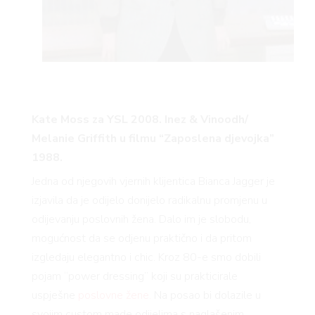
Kate Moss za YSL 2008. Inez & Vinoodh/
Melanie Griffith u filmu “Zaposlena djevojka”
1988.
Jedna od njegovih vjernih klijentica Bianca Jagger je
izjavila da je odijelo donijelo radikalnu promjenu u
odijevanju poslovnih žena. Dalo im je slobodu,
mogućnost da se odjenu praktično i da pritom
izgledaju elegantno i chic. Kroz 80-e smo dobili
pojam “power dressing” koji su prakticirale
uspješne
poslovne žene.
Na posao bi dolazile u
svojim custom made odijelima s naglašenim