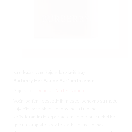
Za odvažne žene koje vole ostaviti trag
Burberry Her Eau de Parfum Intense
Gdje kupiti:
Douglas
,
Müller
,
Notino
Voćni parfemi posljednjih mjeseci ponovno su među
najvećim svjetskim trendovima, ali u puno
sofisticiranijim interpretacijama nego prije nekoliko
godina. Umjesto izrazito slatkih mirisa, danas