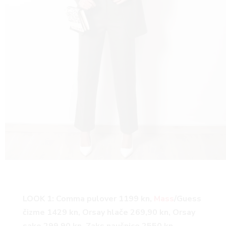
LOOK 1: Comma pulover 1199 kn,
Mass
/Guess
čizme 1429 kn, Orsay hlače 269,90 kn, Orsay
sako 299,90 kn, Zaks naušnice 2550 kn,