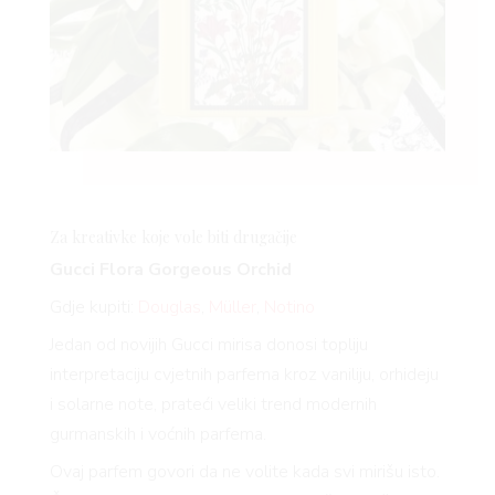
Za kreativke koje vole biti drugačije
Gucci Flora Gorgeous Orchid
Gdje kupiti:
Douglas
,
Müller
,
Notino
Jedan od novijih Gucci mirisa donosi topliju
interpretaciju cvjetnih parfema kroz vaniliju, orhideju
i solarne note, prateći veliki trend modernih
gurmanskih i voćnih parfema.
Ovaj parfem govori da ne volite kada svi mirišu isto.