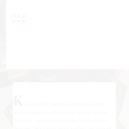
K
ada je 1930. Marlene Dietrich na velikom
ekranu odjenula muški smoking za ulogu u filmu
“Morocco” svijet je bio potresen. Nikada do tad
žena nije uzela klasični muški komad i prisvojila ga