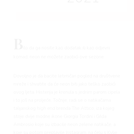
B
ilo da ga nosite kao dodatak ili kao odjevni
komad, neon ne možete zaobići ove sezone
Dovoljno je da bacite letimičan pogled na društvene
mreže i shvatite da će neon biti jako teško zaobići
ovog ljeta. Histerija je krenula s jednim parom cipela
i to još na proljeće. Točnije, radi se o natikačama
talijanskog
high end
brenda The Attico, iza kojeg
stoje dvije modne ikone Giorgia Tordini i Gilda
Ambrosio koje su izbacile neon zelene natikače, a
koje su potom preplavile Instagram, na čelu s Kylie