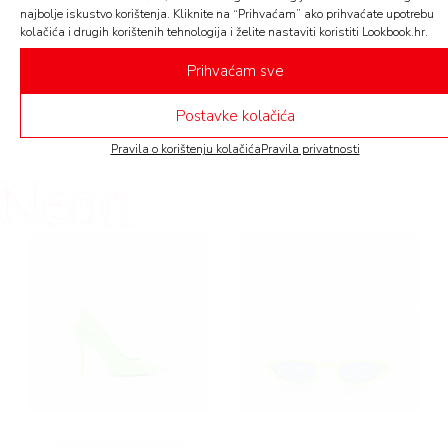
elegantnijim štiklama za večernje izlaske. Idealan
AMA
najbolje iskustvo korištenja. Kliknite na “Prihvaćam” ako prihvaćate upotrebu
dodatak? Oversized traper jakna koju možete
kolačića i drugih korištenih tehnologija i želite nastaviti koristiti Lookbook.hr.
prebaciti preko.
Prihvaćam sve
U galeriji vam donosimo nekoliko neon komada koje
Postavke kolačića
BOOK
možete pronaći u trgovinama
Arena Centra
.
Pravila o korištenju kolačića
Pravila privatnosti
Neon
AGRAM
RIVATNOSTI