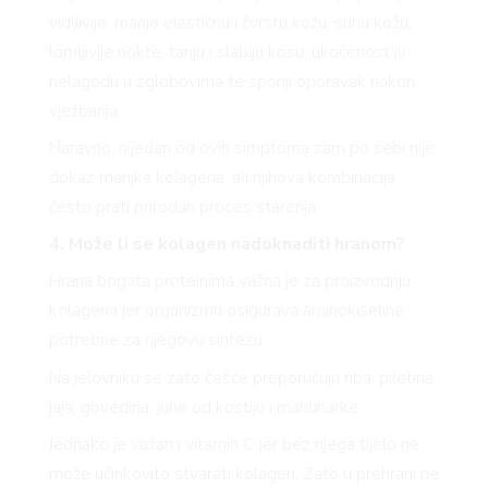
vidljivije, manje elastičnu i čvrstu kožu, suhu kožu,
lomljivije nokte, tanju i slabiju kosu, ukočenost ili
nelagodu u zglobovima te sporiji oporavak nakon
vježbanja.
Naravno, nijedan od ovih simptoma sam po sebi nije
dokaz manjka kolagena, ali njihova kombinacija
često prati prirodan proces starenja.
4. Može li se kolagen nadoknaditi hranom?
Hrana bogata proteinima važna je za proizvodnju
kolagena jer organizmu osigurava aminokiseline
potrebne za njegovu sintezu.
Na jelovniku se zato češće preporučuju riba, piletina,
jaja, govedina, juhe od kostiju i mahunarke.
Jednako je važan i vitamin C jer bez njega tijelo ne
može učinkovito stvarati kolagen. Zato u prehrani ne