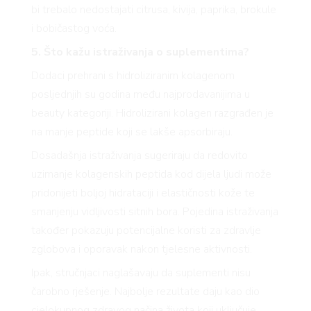
bi trebalo nedostajati citrusa, kivija, paprika, brokule
i bobičastog voća.
5. Što kažu istraživanja o suplementima?
Dodaci prehrani s hidroliziranim kolagenom
posljednjih su godina među najprodavanijima u
beauty kategoriji. Hidrolizirani kolagen razgrađen je
na manje peptide koji se lakše apsorbiraju.
Dosadašnja istraživanja sugeriraju da redovito
uzimanje kolagenskih peptida kod dijela ljudi može
pridonijeti boljoj hidrataciji i elastičnosti kože te
smanjenju vidljivosti sitnih bora. Pojedina istraživanja
također pokazuju potencijalne koristi za zdravlje
zglobova i oporavak nakon tjelesne aktivnosti.
Ipak, stručnjaci naglašavaju da suplementi nisu
čarobno rješenje. Najbolje rezultate daju kao dio
cjelokupnog zdravog načina života koji uključuje