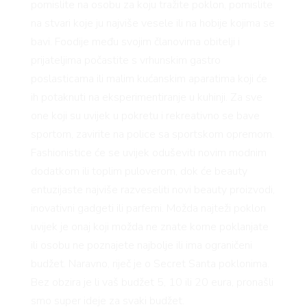
pomislite na osobu za koju tražite poklon, pomislite
na stvari koje ju najviše vesele ili na hobije kojima se
bavi. Foodije među svojim članovima obitelji i
prijateljima počastite s vrhunskim gastro
poslasticama ili malim kućanskim aparatima koji će
ih potaknuti na eksperimentiranje u kuhinji. Za sve
one koji su uvijek u pokretu i rekreativno se bave
sportom, zavirite na police sa sportskom opremom.
Fashionistice će se uvijek oduševiti novim modnim
dodatkom ili toplim puloverom, dok će beauty
entuzijaste najviše razveseliti novi beauty proizvodi,
VNIC
inovativni gadgeti ili parfemi. Možda najteži poklon
uvijek je onaj koji možda ne znate kome poklanjate
ili osobu ne poznajete najbolje ili ima ograničeni
budžet. Naravno, riječ je o Secret Santa poklonima.
Bez obzira je li vaš budžet 5, 10 ili 20 eura, pronašli
smo super ideje za svaki budžet.