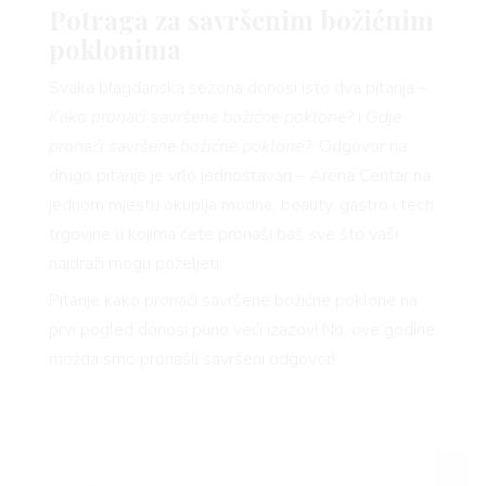
Potraga za savršenim božićnim
poklonima
Svaka blagdanska sezona donosi isto dva pitanja –
Kako pronaći savršene božićne poklone?
i
Gdje
pronaći savršene božićne poklone?.
Odgovor na
drugo pitanje je vrlo jednostavan – Arena Centar na
jednom mjestu okuplja modne, beauty, gastro i tech
trgovine u kojima ćete pronaši baš sve što vaši
najdraži mogu poželjeti.
Pitanje kako pronaći savršene božićne poklone na
prvi pogled donosi puno veći izazov! No, ove godine
možda smo pronašli savršeni odgovor!