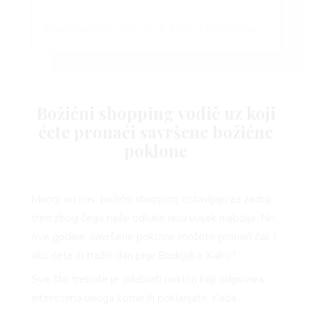
A post shared by B R O O K & P E O N Y (@brookandpeony)
Božićni shopping vodič uz koji
ćete pronaći savršene božićne
poklone
Mnogi od nas, božićni shopping ostavljaju za zadnji
tren zbog čega naše odluke nisu uvijek najbolje. No,
ove godine, savršene poklone možete pronaći čak i
ako ćete ih tražiti dan prije Badnjaka. Kako?
Sve što trebate je odabrati poklon koji odgovara
interesima onoga kome ih poklanjate. Kada