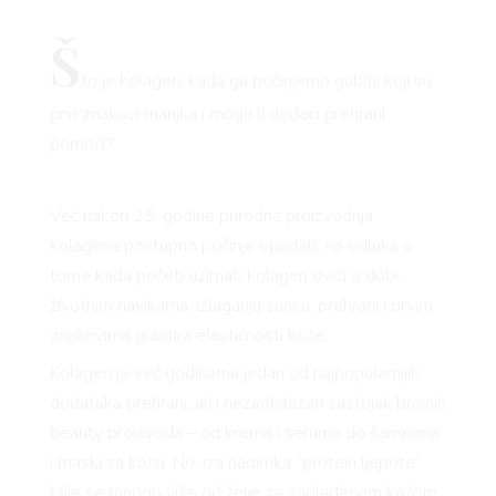
Š
to je kolagen, kada ga počinjemo gubiti, koji su
prvi znakovi manjka i mogu li dodaci prehrani
pomoći?
Već nakon 25. godine prirodna proizvodnja
kolagena postupno počinje opadati, no odluka o
tome kada početi uzimati kolagen ovisi o dobi,
životnim navikama, izlaganju suncu, prehrani i prvim
znakovima gubitka elastičnosti kože.
Kolagen je već godinama jedan od najpopularnijih
dodataka prehrani, ali i nezaobilazan sastojak brojnih
beauty proizvoda – od krema i seruma do šampona
i maski za kosu. No, iza nadimka “protein ljepote”
krije se mnogo više od želje za zaglađenom kožom.