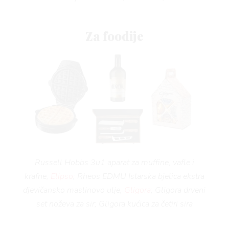
AMA
Za foodije
BOOK
Russell Hobbs 3u1 aparat za muffine, vafle i
krafne,
Elipso
; Rheos EDMU Istarska bjelica ekstra
djevičansko maslinovo ulje,
Gligora
; Gligora drveni
set noževa za sir; Gligora kućica za četiri sira