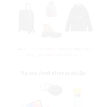
Samsonite kofer,
Maras
;
Napapijri
kapa; Vans
čizme,
ShoeBeDo
; Napapijri jakna
Za sve
tech
obožavatelje