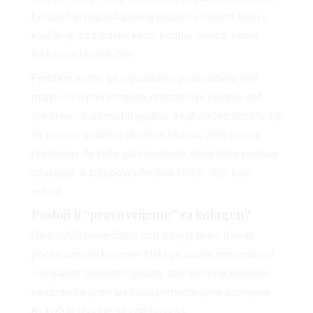
Kolagen je najzastupljeniji protein u našem tijelu i
ključan je za zdravlje kože, kostiju, mišića, tetiva,
hrskavice i krvnih žila.
Problem je što ga s godinama proizvodimo sve
manje. Prvi pad prirodne proizvodnje počinje već
sredinom dvadesetih godina, a nakon četrdesete taj
se proces dodatno ubrzava. Upravo zato mnogi
primjećuju da koža gubi čvrstoću, sitne bore postaju
izraženije, a zglobovi više nisu toliko “tihi” kao
nekad.
Postoji li “pravo vrijeme” za kolagen?
Ne postoji univerzalna dob u kojoj bi svi trebali
početi uzimati kolagen. Neki ga uvode preventivno
već nakon tridesete godine, dok se drugi odlučuju
na dodatke prehrani kada primijete prve promjene
na koži ili tegobe sa zglobovima.