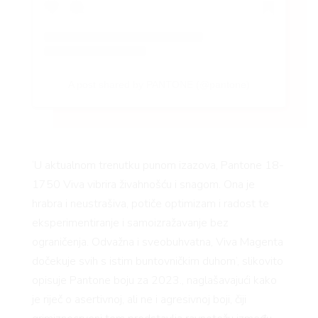
A post shared by PANTONE (@pantone)
‘U aktualnom trenutku punom izazova, Pantone 18-
1750 Viva vibrira živahnošću i snagom. Ona je
hrabra i neustrašiva, potiče optimizam i radost te
eksperimentiranje i samoizražavanje bez
ograničenja. Odvažna i sveobuhvatna, Viva Magenta
dočekuje svih s istim buntovničkim duhom’, slikovito
opisuje Pantone boju za 2023., naglašavajući kako
je riječ o asertivnoj, ali ne i agresivnoj boji, čiji