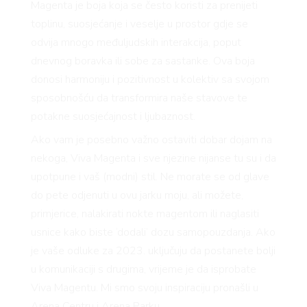
Magenta je boja koja se često koristi za prenijeti
toplinu, suosjećanje i veselje u prostor gdje se
odvija mnogo međuljudskih interakcija, poput
dnevnog boravka ili sobe za sastanke. Ova boja
donosi harmoniju i pozitivnost u kolektiv sa svojom
sposobnošću da transformira naše stavove te
potakne suosjećajnost i ljubaznost.
Ako vam je posebno važno ostaviti dobar dojam na
nekoga, Viva Magenta i sve njezine nijanse tu su i da
upotpune i vaš (modni) stil. Ne morate se od glave
do pete odjenuti u ovu jarku moju, ali možete,
primjerice, nalakirati nokte magentom ili naglasiti
usnice kako biste ‘dodali’ dozu samopouzdanja. Ako
je vaše odluke za 2023. uključuju da postanete bolji
u komunikaciji s drugima, vrijeme je da isprobate
Viva Magentu. Mi smo svoju inspiraciju pronašli u
Arena Centru i Arena Parku.