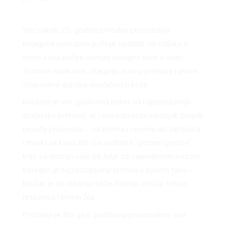
Već nakon 25. godine prirodna proizvodnja
kolagena postupno počinje opadati, no odluka o
tome kada početi uzimati kolagen ovisi o dobi,
životnim navikama, izlaganju suncu, prehrani i prvim
znakovima gubitka elastičnosti kože.
Kolagen je već godinama jedan od najpopularnijih
dodataka prehrani, ali i nezaobilazan sastojak brojnih
beauty proizvoda – od krema i seruma do šampona
i maski za kosu. No, iza nadimka “protein ljepote”
krije se mnogo više od želje za zaglađenom kožom.
Kolagen je najzastupljeniji protein u našem tijelu i
ključan je za zdravlje kože, kostiju, mišića, tetiva,
hrskavice i krvnih žila.
Problem je što ga s godinama proizvodimo sve