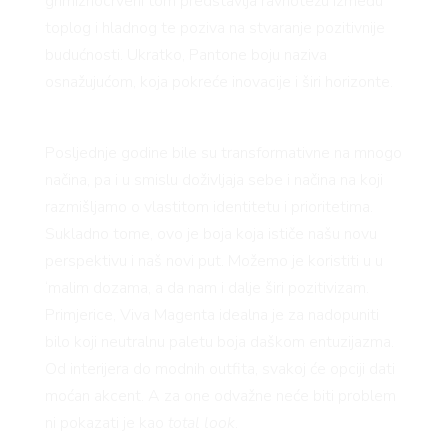
grimiznocrveni tom predstavlja ravnotežu između
toplog i hladnog te poziva na stvaranje pozitivnije
budućnosti. Ukratko, Pantone boju naziva
osnažujućom, koja pokreće inovacije i širi horizonte.
Posljednje godine bile su transformativne na mnogo
načina, pa i u smislu doživljaja sebe i načina na koji
razmišljamo o vlastitom identitetu i prioritetima.
Sukladno tome, ovo je boja koja ističe našu novu
perspektivu i naš novi put. Možemo je koristiti u u
‘malim dozama, a da nam i dalje širi pozitivizam.
Primjerice, Viva Magenta idealna je za nadopuniti
bilo koji neutralnu paletu boja daškom entuzijazma.
Od interijera do modnih outfita, svakoj će opciji dati
moćan akcent. A za one odvažne neće biti problem
ni pokazati je kao
total look
.