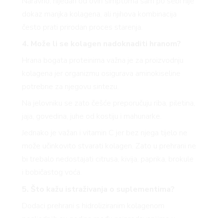
Naravno, nijedan od ovih simptoma sam po sebi nije
dokaz manjka kolagena, ali njihova kombinacija
često prati prirodan proces starenja.
4. Može li se kolagen nadoknaditi hranom?
Hrana bogata proteinima važna je za proizvodnju
kolagena jer organizmu osigurava aminokiseline
potrebne za njegovu sintezu.
Na jelovniku se zato češće preporučuju riba, piletina,
jaja, govedina, juhe od kostiju i mahunarke.
Jednako je važan i vitamin C jer bez njega tijelo ne
može učinkovito stvarati kolagen. Zato u prehrani ne
bi trebalo nedostajati citrusa, kivija, paprika, brokule
i bobičastog voća.
5. Što kažu istraživanja o suplementima?
Dodaci prehrani s hidroliziranim kolagenom