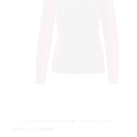
AGRA
RIVAT
hm
, top i hlačice za vježbanje;
Intersport
, Karpos
majica za vježbanje