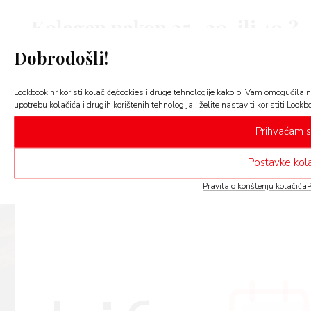
Kolagen nakon 25., 30. ili 40.?
ARENA CENTAR
ARENA PARK
BOJA GODINE
Evo kada ga je najbolje početi
Dobrodošli!
PANTONE
uzimati
Lookbook.hr koristi kolačiće/cookies i druge tehnologije kako bi Vam omogućila n
upotrebu kolačića i drugih korištenih tehnologija i želite nastaviti koristiti Lookb
Prihvaćam 
Postavke kola
Pravila o korištenju kolačića
P