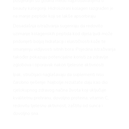
posljednjih su godina među najprodavanijima u
beauty kategoriji. Hidrolizirani kolagen razgrađen je
na manje peptide koji se lakše apsorbiraju.
Dosadašnja istraživanja sugeriraju da redovito
uzimanje kolagenskih peptida kod dijela ljudi može
pridonijeti boljoj hidrataciji i elastičnosti kože te
smanjenju vidljivosti sitnih bora. Pojedina istraživanja
također pokazuju potencijalne koristi za zdravlje
zglobova i oporavak nakon tjelesne aktivnosti.
Ipak, stručnjaci naglašavaju da suplementi nisu
čarobno rješenje. Najbolje rezultate daju kao dio
cjelokupnog zdravog načina života koji uključuje
kvalitetnu prehranu, dovoljno proteina, vitamin C,
redovitu tjelesnu aktivnost, zaštitu od sunca i
dovoljno sna.