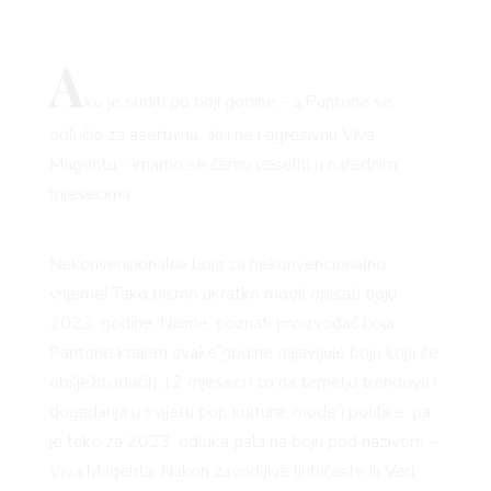
A
ko je suditi po boji godine - a Pantone se
odlučio za asertivnu, ali i ne i agresivnu Viva
Magentu - imamo se čemu veseliti u narednim
mjesecima
Nekonvencionalna boja za nekonvencionalno
vrijeme! Tako bismo ukratko mogli opisati boju
2023. godine. Naime, poznati proizvođač boja
Pantone krajem svake godine najavljuje boju koja će
obilježiti idućih 12 mjeseci i to na temelju trendova i
događanja u svijetu pop kulture, mode i politike, pa
je tako za 2023. odluka pala na boju pod nazivom –
Viva Magenta. Nakon zavodljive ljubičaste ili Veri