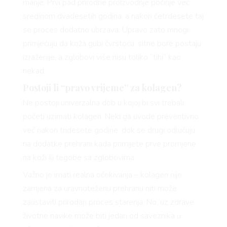
manje. Prvi pad prirodne proizvodnje počinje već
sredinom dvadesetih godina, a nakon četrdesete taj
se proces dodatno ubrzava. Upravo zato mnogi
primjećuju da koža gubi čvrstoću, sitne bore postaju
izraženije, a zglobovi više nisu toliko “tihi” kao
nekad.
Postoji li “pravo vrijeme” za kolagen?
Ne postoji univerzalna dob u kojoj bi svi trebali
početi uzimati kolagen. Neki ga uvode preventivno
već nakon tridesete godine, dok se drugi odlučuju
na dodatke prehrani kada primijete prve promjene
na koži ili tegobe sa zglobovima.
Važno je imati realna očekivanja – kolagen nije
zamjena za uravnoteženu prehranu niti može
zaustaviti prirodan proces starenja. No, uz zdrave
životne navike može biti jedan od saveznika u