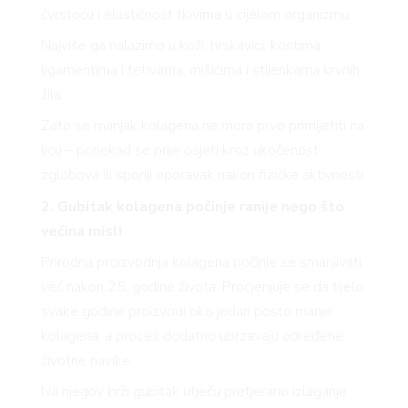
čvrstoću i elastičnost tkivima u cijelom organizmu.
Najviše ga nalazimo u koži, hrskavici, kostima,
ligamentima i tetivama, mišićima i stijenkama krvnih
žila.
Zato se manjak kolagena ne mora prvo primijetiti na
licu – ponekad se prije osjeti kroz ukočenost
zglobova ili sporiji oporavak nakon fizičke aktivnosti.
2. Gubitak kolagena počinje ranije nego što
većina misli
Prirodna proizvodnja kolagena počinje se smanjivati
već nakon 25. godine života. Procjenjuje se da tijelo
svake godine proizvodi oko jedan posto manje
kolagena, a proces dodatno ubrzavaju određene
životne navike.
Na njegov brži gubitak utječu pretjerano izlaganje