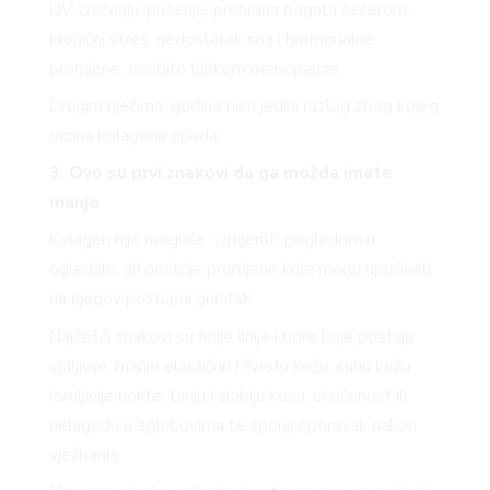
UV zračenju, pušenje, prehrana bogata šećerom,
kronični stres, nedostatak sna i hormonalne
promjene, osobito tijekom menopauze.
Drugim riječima, godine nisu jedini razlog zbog kojeg
razina kolagena opada.
3. Ovo su prvi znakovi da ga možda imate
manje
Kolagen nije moguće “izmjeriti” pogledom u
ogledalo, ali postoje promjene koje mogu upućivati
na njegov postupni gubitak.
Najčešći znakovi su finije linije i bore koje postaju
vidljivije, manje elastičnu i čvrstu kožu, suhu kožu,
lomljivije nokte, tanju i slabiju kosu, ukočenost ili
nelagodu u zglobovima te sporiji oporavak nakon
vježbanja.