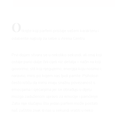
O
tkrijte koji parfem pristaje vašem karakteru i
odaberite najbolji za sebe u Arena Centru
Prvi dojam stvara se u nekoliko sekundi, ali onaj koji
ostaje puno dulje čini cijeli niz detalja – način na koji
govorimo, stil koji njegujemo, energija koju nosimo i,
naravno, miris po kojem nas ljudi pamte. Psiholozi
često ističu da mirisi imaju snažnu povezanost s
emocijama i sjećanjima jer se obrađuju u dijelu
mozga zaduženom upravo za emocije i pamćenje.
Zato nije slučajno što jedan parfem može postati
naš zaštitni znak ili nas u sekundi vratiti u neko