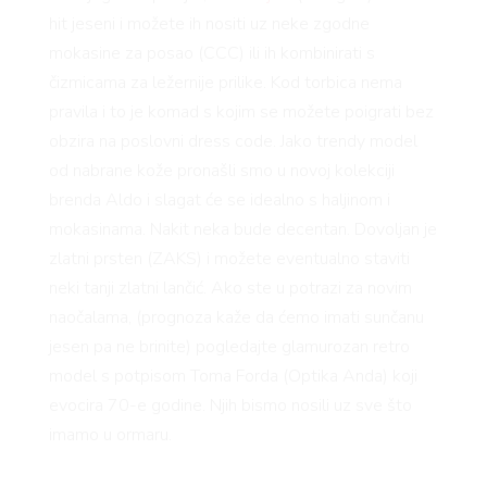
RIVATNOST
hit jeseni i možete ih nositi uz neke zgodne
mokasine za posao (CCC) ili ih kombinirati s
čizmicama za ležernije prilike. Kod torbica nema
pravila i to je komad s kojim se možete poigrati bez
obzira na poslovni dress code. Jako trendy model
od nabrane kože pronašli smo u novoj kolekciji
brenda Aldo i slagat će se idealno s haljinom i
mokasinama. Nakit neka bude decentan. Dovoljan je
zlatni prsten (ZAKS) i možete eventualno staviti
neki tanji zlatni lančić. Ako ste u potrazi za novim
naočalama, (prognoza kaže da ćemo imati sunčanu
jesen pa ne brinite) pogledajte glamurozan retro
model s potpisom Toma Forda (Optika Anda) koji
evocira 70-e godine. Njih bismo nosili uz sve što
imamo u ormaru.