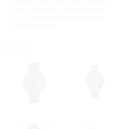
decentne i nemaju izrazito sportski look. Proučite
Nikeov model (Mass) u crnoj boji ili Bugattijev
 TO
(CCC) u jednostavnoj kolor block kombinacije
modre i boje konjaka.
men
 TIME
FE
AMA