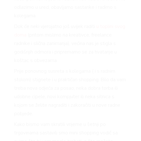
odlazimo u ured, obavljamo sastanke i radimo s
kolegama.
Dok će neki vjerojatno još uvijek raditi
u toplini svog
doma
(pritom mislimo na kreativce, freelance
radnike i slična zanimanja), većina nas je stigla s
godišnjih odmora i pripremamo se za hvatanje u
koštac s obvezama.
Prije ponovnog susreta s kolegama ( i s radnim
stolom) stignete i u praktičan shopping. Bilo da vam
treba nova odjeća za posao, neka dobra torba ili
udobne cipele, novi kompjuter ili neka sitnica s
kojom se želite nagraditi i zakoračiti u nove radne
pobjede.
Kako bismo vam skratili vrijeme u šetnji po
trgovinama sastavili smo mini shopping vodič sa