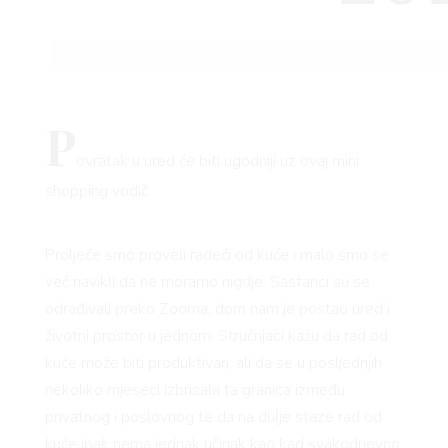
P
ovratak u ured će biti ugodniji uz ovaj mini
shopping vodič
Proljeće smo proveli radeći od kuće i malo smo se
već navikli da ne moramo nigdje. Sastanci su se
odrađivali preko Zooma, dom nam je postao ured i
životni prostor u jednom. Stručnjaci kažu da rad od
kuće može biti produktivan, ali da se u posljednjih
nekoliko mjeseci izbrisala ta granica između
privatnog i poslovnog te da na dulje staze rad od
kuće ipak nema jednak učinak kao kad svakodnevno