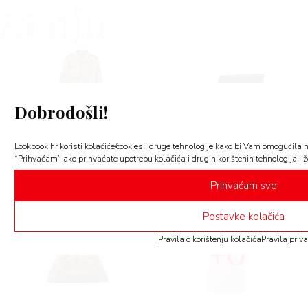
za nju
Dobrodošli!
Lookbook.hr koristi kolačiće/cookies i druge tehnologije kako bi Vam omogućila na
“Prihvaćam” ako prihvaćate upotrebu kolačića i drugih korištenih tehnologija i žel
Prihvaćam sve
Postavke kolačića
6
Pravila o korištenju kolačića
Pravila priva