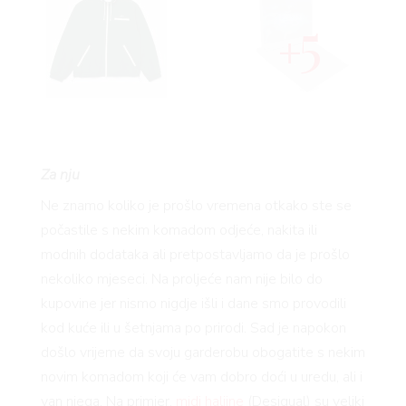
5
BOOK
Za nju
Ne znamo koliko je prošlo vremena otkako ste se
počastile s nekim komadom odjeće, nakita ili
AGRAM
modnih dodataka ali pretpostavljamo da je prošlo
nekoliko mjeseci. Na proljeće nam nije bilo do
kupovine jer nismo nigdje išli i dane smo provodili
kod kuće ili u šetnjama po prirodi. Sad je napokon
došlo vrijeme da svoju garderobu obogatite s nekim
novim komadom koji će vam dobro doći u uredu, ali i
van njega. Na primjer,
midi haljine
(Desigual) su veliki