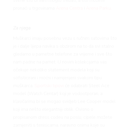
svime što bi vam moglo trebati, a što možete
pronaći u trgovinama
Arena Centra
i
Arena Parku
.
Za njega
Muškarci imaju posebnu vezu s ručnim satovima što
je i dalje lijepa navika s obzirom na to da svi stalno
VNICA
gledamo u pametne telefone za vrijeme i sve što
nam padne na pamet. U novim kolekcijama vas
očekuje nekoliko statement modela koji su
sofisticirani i moćni i namijenjeni svakom tipu
VO
muškarca.
Sportski tipovi
će odabrati Steel Ace
model (Watch Centar) koji je vodootporan, a
klasičarima bi se mogao svidjeti Lee Cooper model
koji ima nešto elegantniji oblik. Ovisno o
YLE
propisanom dress codeu na poslu, cipele možete
zamijeniti s tenisicama, naravno onima koje su