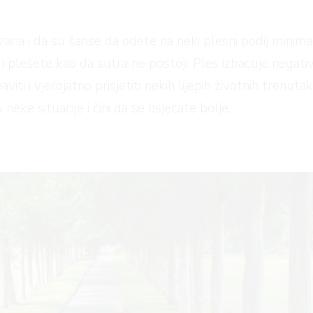
na i da su šanse da odete na neki plesni podij minimaln
i plešete kao da sutra ne postoji. Ples izbacuje negati
iti i vjerojatno prisjetiti nekih lijepih životnih trenutaka
eke situacije i čini da se osjećate bolje.