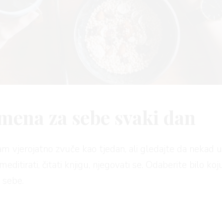
emena za sebe svaki dan
I
am vjerojatno zvuče kao tjedan, ali gledajte da nekad 
, meditirati, čitati knjigu, njegovati se. Odaberite bilo k
a sebe.