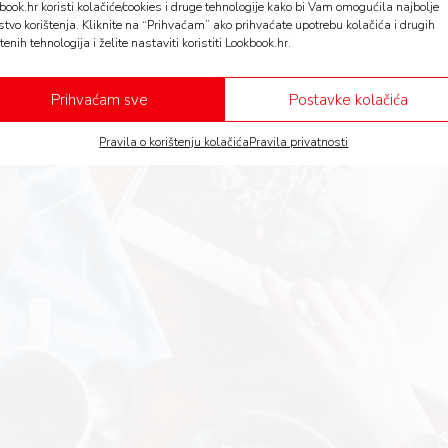
book.hr koristi kolačiće/cookies i druge tehnologije kako bi Vam omogućila najbolje
stvo korištenja. Kliknite na “Prihvaćam” ako prihvaćate upotrebu kolačića i drugih
ani i živjeti u nekom balonu gdje je sve ružičasto i gd
tenih tehnologija i želite nastaviti koristiti Lookbook.hr.
. Pročitajte jedan portal kojem vjerujete i ako vas zan
i dalje i puniti sebe negativnim osjećajima i strahom. Ž
Prihvaćam sve
Postavke kolačića
neće pomoći da se osjećate bolje i pozitivnije
Pravila o korištenju kolačića
Pravila privatnosti