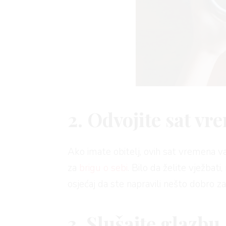
AGRAM
2. Odvojite sat vr
RIVATNOST
Ako imate obitelj, ovih sat vremena v
za
brigu o sebi
. Bilo da želite vježbati
osjećaj da ste napravili nešto dobro z
3. Slušajte glazbu