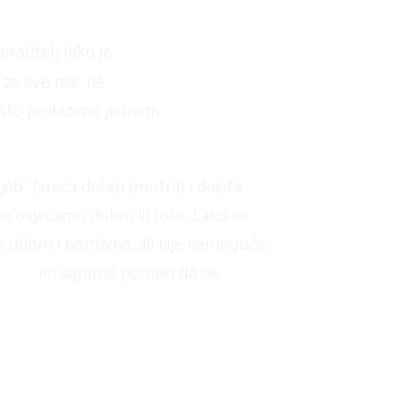
ratitelj lako je
 za sve nas, ne
oz što prolazimo jednom
b“ (sreća dolazi iznutra) i doista,
 se osjećamo dobro ili loše. Lako se
 dobro i pozitivno, ali nije nemoguće.
e će vam sigurno pomoći da se