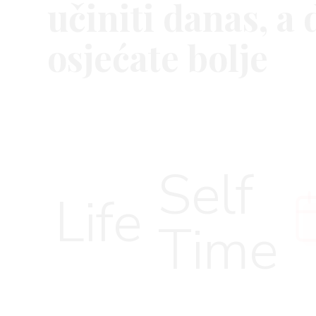
učiniti danas, a 
osjećate bolje
VNICA
VO
Self
Life
Time
YLE