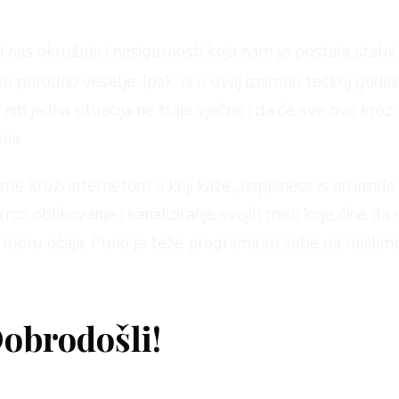
 nas okružuje i nesigurnosti koja nam je postala stalni p
ko prirodno veselje. Ipak, ni u ovoj iznimno teškoj godini
niti jedna situacija ne traje vječno i da će sve ovo kr
na.
e kruži internetom a koji kaže „happiness is an inside jo
roz oblikovanje i kanaliziranje svojih misli koje čine da
 u moru očaja. Puno je teže programirati sebe da mislimo
vari koje možete početi prakticirati već danas, a koj
dobro u svakom danu.
obrodošli!
maciju dnevnih vijesti