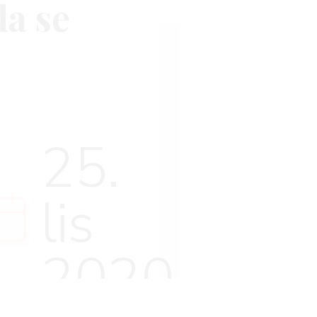
da se
25.
lis
2020