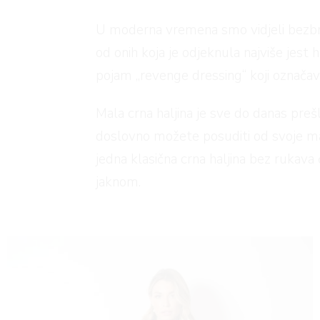
U moderna vremena smo vidjeli bezbroj
od onih koja je odjeknula najviše jest 
pojam „revenge dressing“ koji označava
Mala crna haljina je sve do danas pre
doslovno možete posuditi od svoje maj
jedna klasična crna haljina bez rukav
jaknom.