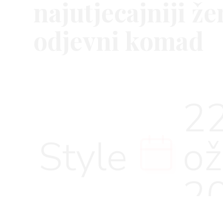
najutjecajniji že
odjevni komad
VNICA
22
VO
Style
o
YLE
2