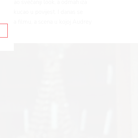
madu dao svečaniji look, a odmah iza
vno zakucao u povijest. I danas se
enih na filmu, a scena u kojoj Audrey