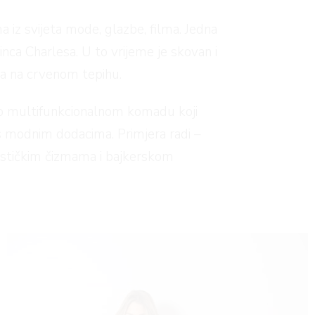
iz svijeta mode, glazbe, filma. Jedna
rinca Charlesa. U to vrijeme je skovan i
ira na crvenom tepihu.
i o multifunkcionalnom komadu koji
 s modnim dodacima. Primjera radi –
rističkim čizmama i bajkerskom