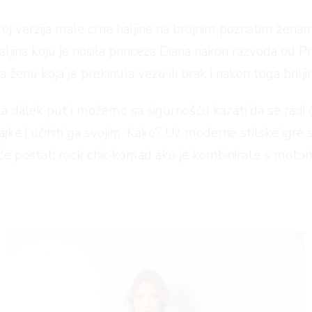
 verzija male crne haljine na brojnim poznatim ženama 
haljina koju je nosila princeza Diana nakon razvoda od P
 ženu koja je prekinula vezu ili brak i nakon toga brilj
šla dalek put i možemo sa sigurnošću kazati da se rad
ke i učiniti ga svojim. Kako? Uz moderne stilske igre
a će postati rock chic komad ako je kombinirate s moto