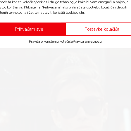
50-ih je na scenu stigao Christian Dior koji je ovom ko
book.hr koristi kolačiće/cookies i druge tehnologije kako bi Vam omogućila najbolje
stvo korištenja. Kliknite na “Prihvaćam” ako prihvaćate upotrebu kolačića i drugih
 „Doručak kod Tiffanyja“ koji je malu crnu haljinu doslo
tenih tehnologija i želite nastaviti koristiti Lookbook.hr.
htly smatra jednom od najljepših crnih haljina ikada viđ
Prihvaćam sve
Postavke kolačića
ffany ima kultni status.
Pravila o korištenju kolačića
Pravila privatnosti