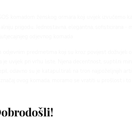
u SOS komadom ženskog ormara koji uvijek izvučemo k
lniju prigodu. Jednostavna, elegantna, sofisticirana - m
jutjecajnijeg odjevnog komada
odjevnim predmetima koji su kroz povijest doživjeli odr
a je uvijek pri vrhu liste. Njena decentnost, suptilni 
epil, odavno su je katapultirali na tron najpoželjnijih art
i značaj ovog komada, moramo se vratiti u prošlost i 
zna Coco Chanel. Njen prvi portret je ostao zapamćen 
 malu crnu haljinu ukrašenu bogatom niskom bisera. Od t
obrodošli!
ene s dobrim stilom.
je uskočio na ovaj stilski vlak te su sve najveće zvi