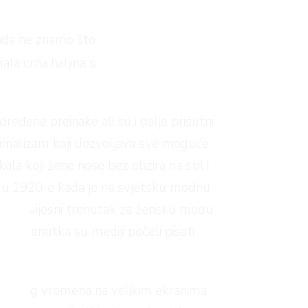
ada ne znamo što
ala crna haljina s
eđene preinake ali su i dalje prisutni
minimalizam koji dozvoljava sve moguće
ikala koji žene nose bez obzira na stil i
to u 1920-e kada je na svjetsku modnu
kao povijesni trenutak za žensku modu
og trenutka su mediji počeli pisati
jezde tog vremena na velikim ekranima