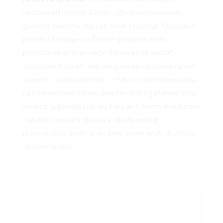
upoznavati ljepote Zemlje, uživati u prekrasnim
gorskim vidicima, stjecati nove prijatelje. Odlazak u
prirodu i kretanje na čistom gorskom zraku
predstavlja aktivan način odmora koji unatoč
uloženom fizičkom naporu čovjeka ispunjava novom
RIVA
snagom i zadovoljstvom” – tako o planinarenju pišu
na internetskim stranicama Hrvatskog planinarskog
saveza, gdje naglašavaju kako je s ovom avanturom
najbolje započeti upravo u okviru nekog
planinarskog društva, jer ćete uvijek imati društvo i
iskusne vodiče.