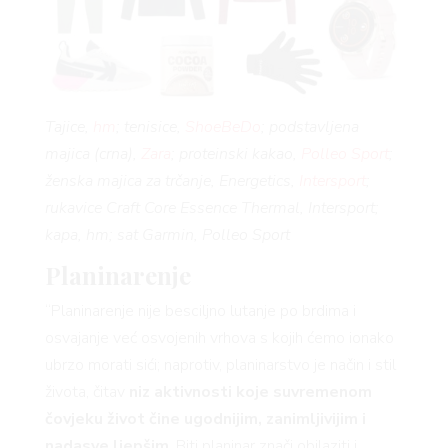
BOO
Tajice,
hm
; tenisice,
ShoeBeDo
; podstavljena
majica (crna),
Zara
; proteinski kakao,
Polleo Sport
;
ženska majica za trčanje, Energetics,
Intersport
;
rukavice Craft Core Essence Thermal, Intersport;
kapa, hm; sat Garmin, Polleo Sport
Planinarenje
AGRA
“Planinarenje nije besciljno lutanje po brdima i
osvajanje već osvojenih vrhova s kojih ćemo ionako
ubrzo morati sići; naprotiv, planinarstvo je način i stil
života, čitav
niz aktivnosti koje suvremenom
čovjeku život čine ugodnijim, zanimljivijim i
nadasve ljepšim
. Biti planinar znači obilaziti i