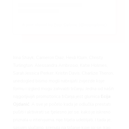
VO
A post shared by Ecija Ojdanic (@ecijaojdanic)
YLE
Irina Shayk, Cameron Diaz, Heidi Klum, Christy
Turlington, Alessandra Ambrosio, Katie Holmes,
Sarah Jessica Perker, Kristin Davis, Charlize Theron,
unedogled bismo mogli nabrajati zvijezde koje
 TO
formu i izgled mogu zahvaliti trčanju. Jedna od naših
najgorljivijih promotorica trčanja jest glumica
Ecija
Ojdanić
. A sve je počelo kada je odlučila prestati
pušiti i aktivirati se tjelesno jer se, kako je iskreno
priznala u intervjuima, nije htjela udebljati. I tada je,
sasvim slučajno, krenula na trčanje koje joj se, kao