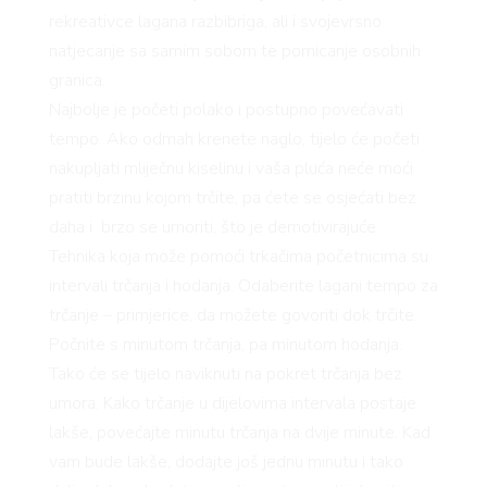
rekreativce lagana razbibriga, ali i svojevrsno
natjecanje sa samim sobom te pomicanje osobnih
granica.
Najbolje je početi polako i postupno povećavati
tempo. Ako odmah krenete naglo, tijelo će početi
nakupljati mliječnu kiselinu i vaša pluća neće moći
pratiti brzinu kojom trčite, pa ćete se osjećati bez
daha i brzo se umoriti, što je demotivirajuće.
Tehnika koja može pomoći trkačima početnicima su
intervali trčanja i hodanja. Odaberite lagani tempo za
trčanje – primjerice, da možete govoriti dok trčite.
Počnite s minutom trčanja, pa minutom hodanja.
Tako će se tijelo naviknuti na pokret trčanja bez
umora. Kako trčanje u dijelovima intervala postaje
lakše, povećajte minutu trčanja na dvije minute. Kad
vam bude lakše, dodajte još jednu minutu i tako