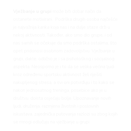
Vježbanje u grupi
može biti dobar način da
ostanete motivirani. Podrška drugih osoba najčešće
je najvažnija karika koja nas i na dulje staze drži u
nekoj aktivnosti. Također, ako smo dio grupe, i od
nas samih se očekuje da smo podrška ostalima, što
opet pridonosi osobnom zadovoljstvu. Vježbanje u
grupi, dakle, odlično je i sa psihološkog i socijalnog
aspekta. Neosporno je i to da se velika većina ljudi
kroz određenu sportsku aktivnost želi riješiti
nakupljenog stresa, a svi oni potvrđuju i to kako se
nakon jednosatnog treninga, posebice ako je u
društvu, doista osjećaju bolje. Upoznavanje novih
ljudi, druženja, razmjena životnih i poslovnih
iskustava, zajednička putovanja razlozi su zbog kojih
se mnogi odlučuju na vježbanje u grupi.