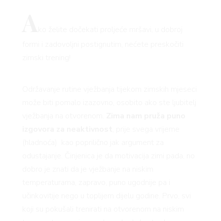
A
ko želite dočekati proljeće mršavi, u dobroj
formi i zadovoljni postignutim, nećete preskočiti
zimski trening!
Održavanje rutine vježbanja tijekom zimskih mjeseci
može biti pomalo izazovno, osobito ako ste ljubitelj
vježbanja na otvorenom.
Zima nam pruža puno
izgovora za neaktivnost
, prije svega vrijeme
(hladnoća) kao poprilično jak argument za
odustajanje. Činjenica je da motivacija zimi pada, no
dobro je znati da je vježbanje na niskim
temperaturama, zapravo, puno ugodnije pa i
učinkovitije nego u toplijem dijelu godine. Prvo, svi
koji su pokušali trenirati na otvorenom na niskim