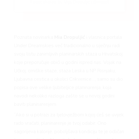
A post shared by Mija Dropuljić (@mijad)
Poznata novinarka
Mia Dropuljić
i vlasnica portala
Under Dreamskies već tradicionalno u siječnju radi
svoju listu zanimljivih planinarskih staza u Hrvatskoj
koje preporučuje obići u godini ispred nas. Vojak na
Učkoj, omiške staze, staza Leska u NP Risnjaku,
Ljubavna cestica u okolici Crikvenice…, samo su dio
popisa ove velike ljubiteljice planinarenja, koja
navodi nekoliko razloga zašto se u novoj godini
baviti planinarenjem.
“Ako si u potrazi za tjelovježbom kojoj ćeš se uvijek
rado vraćati, planinarenje je tvoj odabir. Ono
sagorijeva kalorije, poboljšava kondiciju te je odličan