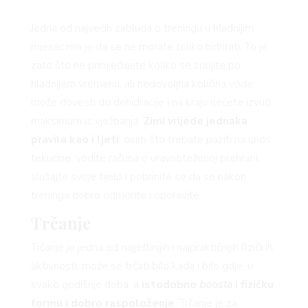
Jedna od najvećih zabluda o treningu u hladnijim
mjesecima je da se ne morate toliko hidrirati. To je
zato što ne primjećujete koliko se znojite po
hladnijem vremenu, ali nedovoljna količina vode
može dovesti do dehidracije i na kraju nećete izvući
maksimum iz vježbanja.
Zimi vrijede jednaka
pravila kao i ljeti
: osim što trebate paziti na unos
tekućine, vodite računa o uravnoteženoj prehrani,
slušajte svoje tijelo i pobrinite se da se nakon
treninga dobro odmorite i oporavite.
Trčanje
Trčanje je jedna od najjeftinijih i najpraktičnijih fizičkih
aktivnosti, može se trčati bilo kada i bilo gdje, u
svako godišnje doba, a
istodobno
boosta
i fizičku
formu i dobro raspoloženje
. Trčanje je za