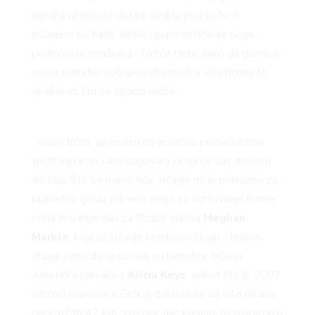
nijedna aktivnost dotad, uvukla pod kožu. S
trčanjem su, kaže, došle i puno mišićavije noge,
 TIM
podignutija stražnjica i čvršće tijelo, tako da glumica
nema potrebe uoči ljeta ubacivati u višu brzinu te
spašavati što se spasiti može.
“Volim trčati, ali mislim da je važno pronaći rutinu
vježbanja koja vam odgovara i koja će vas dovesti
FE
do cilja. Što se mene tiče, trčanje mi je potrebno za
razbistriti glavu, još više nego za održavanje forme“,
rekla je u intervjuu za Shape slavna
Meghan
Markle
, koja uz trčanje kombinira i jogu. I brojne
druge zvijezde spoznale su benefite trčanja.
Američka pjevačica
Alicia Keys
, nakon što je 2007.
istrčala maraton u Grčkoj, zaklela se da više nikada
neće trčati 42 km, sve dok nije krenula na maraton u