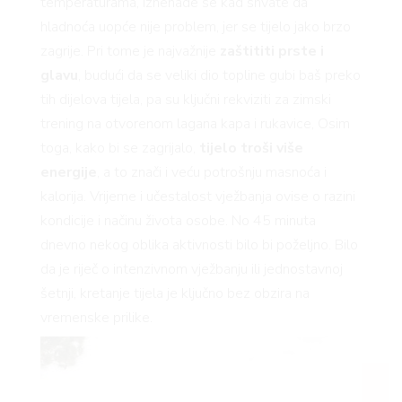
temperaturama, iznenade se kad shvate da
hladnoća uopće nije problem, jer se tijelo jako brzo
zagrije. Pri tome je najvažnije
zaštititi prste i
glavu
, budući da se veliki dio topline gubi baš preko
tih dijelova tijela, pa su ključni rekviziti za zimski
trening na otvorenom lagana kapa i rukavice, Osim
toga, kako bi se zagrijalo,
tijelo troši više
energije
, a to znači i veću potrošnju masnoća i
kalorija. Vrijeme i učestalost vježbanja ovise o razini
kondicije i načinu života osobe. No 45 minuta
dnevno nekog oblika aktivnosti bilo bi poželjno. Bilo
da je riječ o intenzivnom vježbanju ili jednostavnoj
šetnji, kretanje tijela je ključno bez obzira na
vremenske prilike.