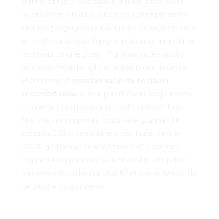
trening za tijelo. Ako pitaš planinare zašto svaki
vikend bježe u brda, većina neće spominjati da to
radi zbog sagorijevanja kalorija. Svi će naglasiti kako
je to njihova terapije, bijeg od problema, način da se
resetiraju, smanje stres… Planinarenje je najbolja
anti-stres terapija i odličan je lijek protiv nesanice.
Planinarenje je
izvrstan način da te izbaci
iz
comfort
zone
jer te u prirodi čekaju brojni izazovi,
a super je i za upoznavanje novih prijatelja”, kaže
Mia. Njezinu preporuku ‘must have’ planinarskih
staza za 2024. pogledajte
ovdje
. Inače, kako je
2024. godina kad se obilježava 150. obljetnica
organiziranog planinarstva u Hrvatskoj, eto prilike
onima koji do sada nisu iskusili čari ove aktivnosti da
se zaljube u planinarenje.