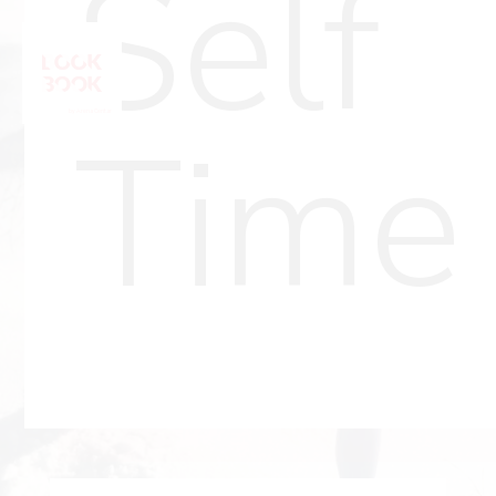
Self
Time