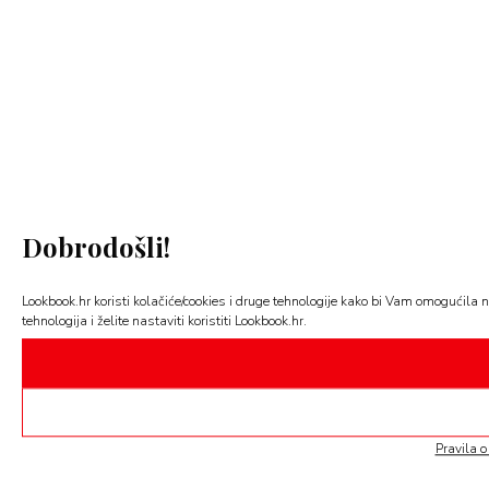
Dobrodošli!
Lookbook.hr koristi kolačiće/cookies i druge tehnologije kako bi Vam omogućila n
tehnologija i želite nastaviti koristiti Lookbook.hr.
Pravila o