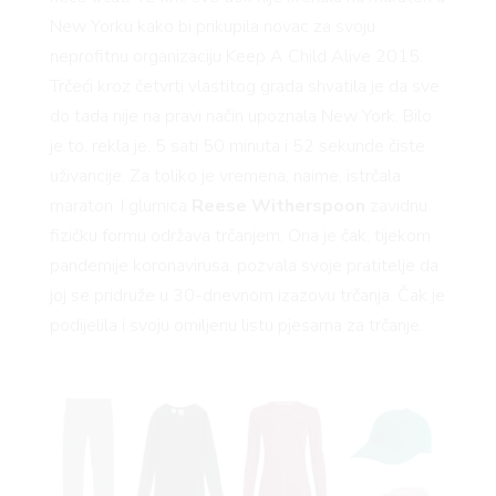
New Yorku kako bi prikupila novac za svoju
neprofitnu organizaciju Keep A Child Alive 2015.
AMA
Trčeći kroz četvrti vlastitog grada shvatila je da sve
do tada nije na pravi način upoznala New York. Bilo
je to, rekla je, 5 sati 50 minuta i 52 sekunde čiste
uživancije. Za toliko je vremena, naime, istrčala
maraton. I glumica
Reese Witherspoon
zavidnu
fizičku formu održava trčanjem. Ona je čak, tijekom
pandemije koronavirusa, pozvala svoje pratitelje da
joj se pridruže u 30-dnevnom izazovu trčanja. Čak je
podijelila i svoju omiljenu listu pjesama za trčanje.