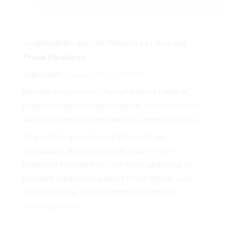
Za minimalistice koje vole luksuz bez pretjerivanja
Prada Paradoxe
Gdje kupiti:
Douglas
,
Müller
,
Notino
Iako nije potpuno nov, Prada Paradoxe i dalje je
jedan od najprodavanijih modernih ženskih parfema
zahvaljujući spoju cvijeta naranče, ambre i mošusa.
Ovaj parfem govori da vaš stil nikada nije
prenapadan, ali uvijek izgleda skupo. Volite
kvalitetne komade koje ćete nositi godinama, ne
kupujete impulzivno i pažljivo birate detalje. Ljudi
vas doživljavaju sofisticiranom, pouzdanom i
samouvjerenom.