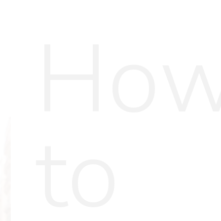
MANIKURE
Ho
to