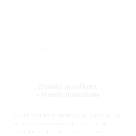
A post shared by FASHIONKILLS (@svedae)
Zimske manikure
s trendi pomakom
Zimske manikure će u beauty svijet, ali i zimski look
unijeti dodatnu dozu uvijek dobrodošlog sjaja.
Apsolutni favorit sezone bit će crvena boja u