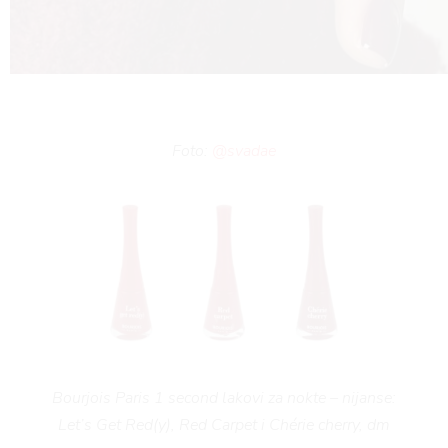
YLE
Foto:
@svadae
 T
Bourjois Paris 1 second lakovi za nokte – nijanse:
Let’s Get Red(y), Red Carpet i Chérie cherry, dm