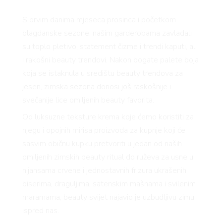
S prvim danima mjeseca prosinca i početkom
blagdanske sezone, našim garderobama zavladali
su toplo pletivo, statement čizme i trendi kaputi, ali
i rakošni beauty trendovi. Nakon bogate palete boja
koja se istaknula u središtu beauty trendova za
jesen, zimska sezona donosi još raskošnije i
svečanije lice omiljenih beauty favorita.
Od luksuzne teksture krema koje ćemo koristiti za
njegu i opojnih mirisa proizvoda za kupnje koji će
sasvim običnu kupku pretvoriti u jedan od naših
omiljenih zimskih beauty ritual do ruževa za usne u
nijansama crvene i jednostavnih frizura ukrašenih
biserima, draguljima, satenskim mašnama i svilenim
maramama, beauty svijet najavio je uzbudljivu zimu
ispred nas.