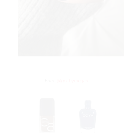
BOO
Foto:
@gel.bymegan