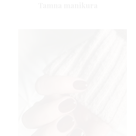
Tamna manikura
 TIM
FE