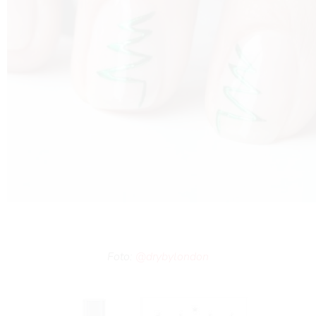
Foto:
@drybylondon