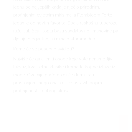
jednu od najljepših kada je riječ o prirodnim,
profinjenim cvjetnim mirisima, a
Florabloom
Forte
jedan je od novijih favorita. Spaja raskošnu tuberozu,
ružu, ljubičicu i toplu bazu sandalovine i mahovine pa
djeluje elegantno, ali nimalo staromodno.
Kome će se posebno svidjeti?
Najviše će ga cijeniti osobe koje vole nenametljiv
luksuz, kvalitetne klasike i komade koji ne izlaze iz
mode. Ovo nije parfem koji će dominirati
prostorijom, nego onaj koji će ostaviti dojam
profinjenosti i dobrog ukusa.