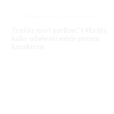
Foto:
@paintboxnails
;
@betina_goldstein
Tražite novi parfem? Otkrijte
kako odabrati miris prema
karakteru
ZOYA Nail Polish lak za nokte Pixie Dust, Douglas;
KIKO Milano
Holiday Premiere Glitter Nail Lacquer
03 Precious Silver
BEAUTY TRENDOVI
LAK ZA NOKTE
MANIKURA