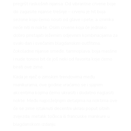
pregršt raskošnih nijansa. Od vibrantne crvene boje
do zagasite nijanse trešnje – crvenu je hit boja
sezone koju ćemo nositi od glave i pete, a iznimka
neće niti ni nokte. Osim crvene koja će jednako
dobro pristajati ležernim odjevnim kombinacijama za
svaki dan i svečanim blagdanskim outfitima,
čokoladne nijanse smeđe, tamnoplava, boja masline
i nude tonovi bit će još neki od favorita koje ćemo
birati ove zime.
Kada je riječ o zimskim trendovima među
manikurama, ove godine vraćamo se i sjajnim
akcentima kojima ćemo ukrasiti i dodatno naglasiti
nokte. Među najpoželjnijim detaljima na noktima ove
će se zime istaknuti decentni ukrasi poput sitnih
zvijezda, metalik točkica ili francuske manikure u
blagdanskom izdanju.