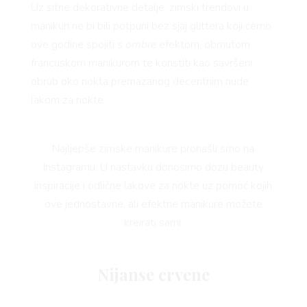
Uz sitne dekorativne detalje, zimski trendovi u
manikuri ne bi bili potpuni bez sjaj glittera koji ćemo
ove godine spojiti s
ombre
efektom, obrnutom
francuskom manikurom te koristiti kao savršeni
obrub oko nokta premazanog decentnim nude
lakom za nokte.
Najljepše zimske manikure pronašli smo na
Instagramu. U nastavku donosimo dozu beauty
inspiracije i odlične lakove za nokte uz pomoć kojih
ove jednostavne, ali efektne manikure možete
kreirati sami.
Nijanse crvene