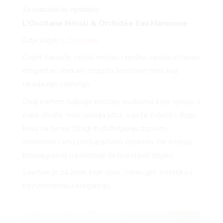
Za romantične optimiste
L’Occitane Néroli & Orchidée Eau Harmonie
Gdje kupiti:
L’Occitane
Cvijet naranče, neroli, mošus i nježna vanilija stvaraju
elegantan, mekan i izrazito ženstven miris koji
nikada nije nametljiv.
Ovaj parfem najbolje pristaje osobama koje vjeruju u
male rituale, vole sporija jutra, svježe cvijeće i dugu
kavu na terasi. Drugi ih doživljavaju toplom,
smirenom i vrlo pristupačnom osobom. Ne trebaju
biti najglasniji u prostoriji da bi ostavili dojam.
Savršen je za žene koje vole “clean girl” estetiku i
bezvremensku eleganciju.