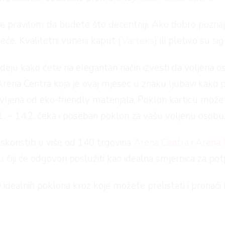
odite pravilom da budete što decentniji. Ako dobro pozn
će. Kvalitetni vuneni kaput (
Varteks
) ili pletivo su s
 ideju kako ćete na elegantan način izvesti da voljena 
Arena Centra koja je ovaj mjesec u znaku ljubavi kako 
avljena od eko-friendly materijala. Poklon karticu može
. – 14.2. čeka i poseban poklon za vašu voljenu osobu
koristiti u više od 140 trgovina
Arena Centra
i
Arena 
iji će odgovori poslužiti kao idealna smjernica za pot
ealnih poklona kroz koje možete prelistati i pronaći n
epo.