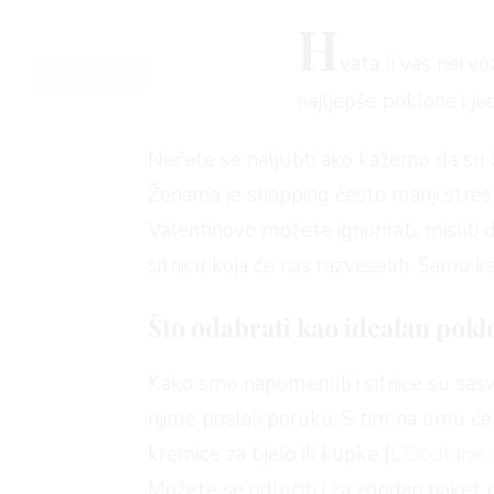
H
RIVATNOSTI
vata li vas nervo
najljepše poklone i j
Nećete se naljutiti ako kažemo da su
Ženama je shopping često manji stres
Valentinovo možete ignorirati, misliti 
sitnicu koja će nas razveseliti. Samo 
Što odabrati kao idealan pokl
Kako smo napomenuli i sitnice su sasv
njime poslali poruku. S tim na umu će
kremice za tijelo ili kupke (
L’Occitane
,
Možete se odlučiti i za zgodan paket 