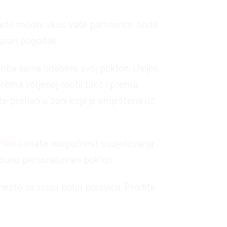
ajete modni ukus vaše partnerice, onda
iguran pogodak.
osoba sama odabere svoj poklon. Uvijek
prema voljenoj osobi tako i prema
te pronaći u zoni koja je smještena uz
.
Parka
imate mogućnost sudjelovanja
puno personalizirani poklon.
ešto za svoju bolju polovicu. Prođite