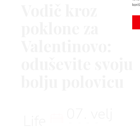
Vodič kroz
koriš
AMA
poklone za
Valentinovo:
oduševite svoju
BOOK
bolju polovicu
07. velj
AGRAM
Life
2022