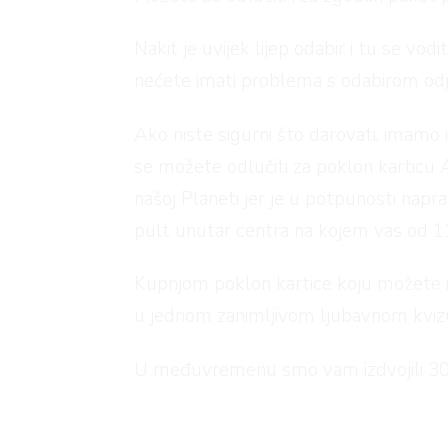
Nakit je uvijek lijep odabir i tu se v
nećete imati problema s odabirom odje
Ako niste sigurni što darovati, imamo
se možete odlučiti za poklon karticu 
našoj Planeti jer je u potpunosti napr
pult unutar centra na kojem vas od 11
Kupnjom poklon kartice koju možete is
u jednom zanimljivom ljubavnom kvizu č
U međuvremenu smo vam izdvojili 30 id
kroz našu galeriju i pronađite nešto lij