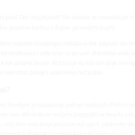
za pred Dan zaljubljenih? Ne morate se stresirati jer 
ednu posebnu karticu s kojom ga možete kupiti
 žene majstori shoppinga i nekako uvijek pogode što t
 od muškaraca i zato smo tu da vam olakšamo veliki da
da nije praznik za vas, ali istina je da koji dan prije sa
kao neki znak pažnje i uspomenu na taj dan.
on?
im dovoljne za iskazivanje pažnje i nježnosti. Poklon 
mo vam otkriti da ne možete pogriješiti sa beauty se
Lush
). Ako vaša bolja polovica voli sport, odaberite lije
proteinskih dodataka prehrani koji nudi
Polleo Sport
.