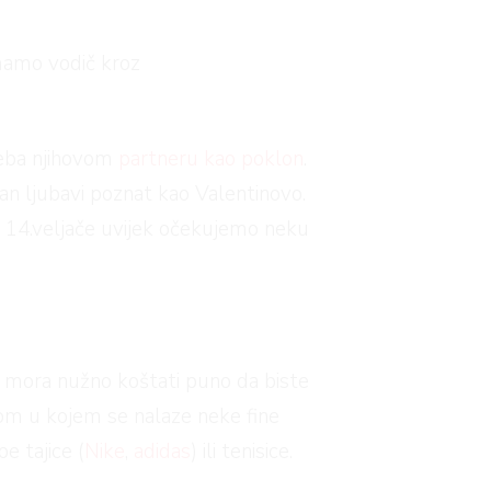
imamo vodič kroz
reba njihovom
partneru kao poklon
.
n ljubavi poznat kao Valentinovo.
mog 14.veljače uvijek očekujemo neku
ne mora nužno koštati puno da biste
tom u kojem se nalaze neke fine
pe tajice (
Nike
,
adidas
) ili tenisice.