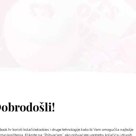
obrodošli!
book.hr koristi kolačiće/cookies i druge tehnologije kako bi Vam omogućila najbolje
stvo korištenja. Kliknite na “Prihvaćam” ako prihvaćate upotrebu kolačića i drugih