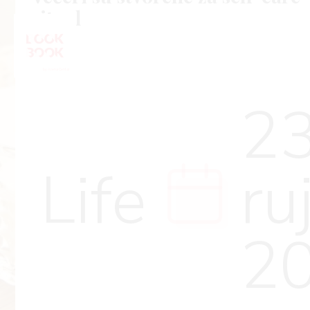
ritual
23
Life
ru
2