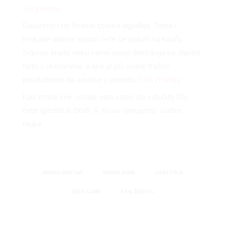
Zara Home
.
Dolazimo i do finalne stavke ugođaja. Tople i
mekane dekice kojom ćete se pokriti na kauču.
Sigurno imate neku samo svoju deku koju ne dijelite
rado s ukućanima, a ako je još uvijek tražite,
predlažemo da zavirite u ponudu
JYSK
i
Family
.
Kad imate sve, ostaje vam samo da odlučite što
ćete gledati ili čitati. A to su, vjerujemo, slatke
muke.
ARENA CENTAR
ARENA PARK
LIFESTYLE
SELF-CARE
STIL ŽIVOTA