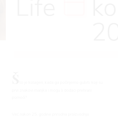
Life
ko
2
Š
to je kolagen, kada ga počinjemo gubiti, koji su
prvi znakovi manjka i mogu li dodaci prehrani
pomoći?
Već nakon 25. godine prirodna proizvodnja