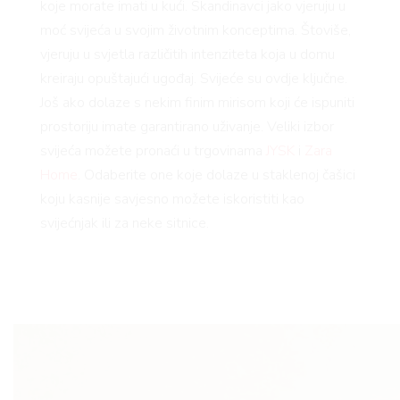
koje morate imati u kući. Skandinavci jako vjeruju u
moć svijeća u svojim životnim konceptima. Štoviše,
AMA
vjeruju u svjetla različitih intenziteta koja u domu
kreiraju opuštajući ugođaj. Svijeće su ovdje ključne.
Još ako dolaze s nekim finim mirisom koji će ispuniti
prostoriju imate garantirano uživanje. Veliki izbor
svijeća možete pronaći u trgovinama
JYSK
i
Zara
Home
. Odaberite one koje dolaze u staklenoj čašici
koju kasnije savjesno možete iskoristiti kao
BOOK
svijećnjak ili za neke sitnice.