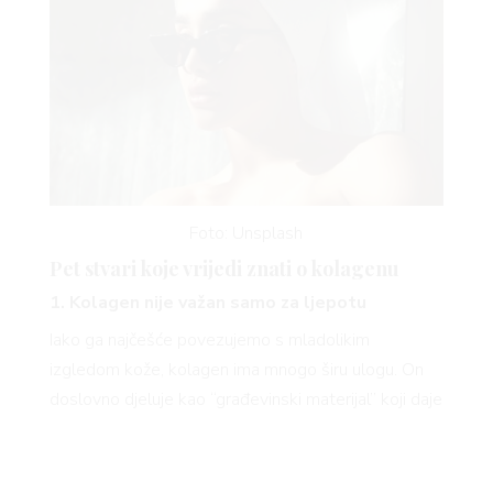
Foto: Unsplash
Pet stvari koje vrijedi znati o kolagenu
1. Kolagen nije važan samo za ljepotu
Iako ga najčešće povezujemo s mladolikim
izgledom kože, kolagen ima mnogo širu ulogu. On
doslovno djeluje kao “građevinski materijal” koji daje
čvrstoću i elastičnost tkivima u cijelom organizmu.
Najviše ga nalazimo u koži, hrskavici, kostima,