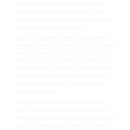
kolagena postupno počinje opadati, no odluka o
tome kada početi uzimati kolagen ovisi o dobi,
životnim navikama, izlaganju suncu, prehrani i prvim
znakovima gubitka elastičnosti kože.
Kolagen je već godinama jedan od najpopularnijih
dodataka prehrani, ali i nezaobilazan sastojak brojnih
beauty proizvoda – od krema i seruma do šampona
i maski za kosu. No, iza nadimka “protein ljepote”
krije se mnogo više od želje za zaglađenom kožom.
Kolagen je najzastupljeniji protein u našem tijelu i
ključan je za zdravlje kože, kostiju, mišića, tetiva,
hrskavice i krvnih žila.
Problem je što ga s godinama proizvodimo sve
manje. Prvi pad prirodne proizvodnje počinje već
sredinom dvadesetih godina, a nakon četrdesete taj
se proces dodatno ubrzava. Upravo zato mnogi