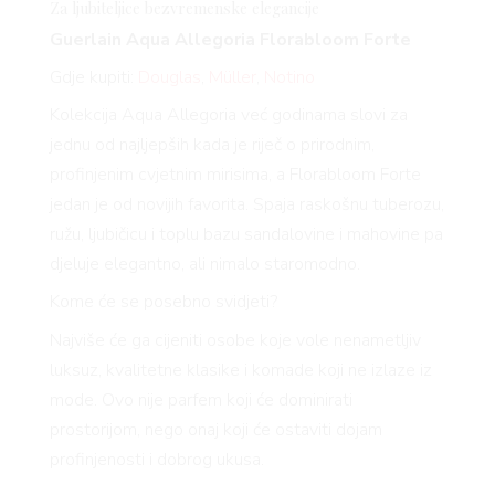
Za ljubiteljice bezvremenske elegancije
Guerlain Aqua Allegoria
Florabloom
Forte
Gdje kupiti:
Douglas
,
Müller
,
Notino
Kolekcija Aqua Allegoria već godinama slovi za
jednu od najljepših kada je riječ o prirodnim,
profinjenim cvjetnim mirisima, a
Florabloom
Forte
jedan je od novijih favorita. Spaja raskošnu tuberozu,
ružu, ljubičicu i toplu bazu sandalovine i mahovine pa
djeluje elegantno, ali nimalo staromodno.
Kome će se posebno svidjeti?
Najviše će ga cijeniti osobe koje vole nenametljiv
luksuz, kvalitetne klasike i komade koji ne izlaze iz
mode. Ovo nije parfem koji će dominirati
prostorijom, nego onaj koji će ostaviti dojam
profinjenosti i dobrog ukusa.