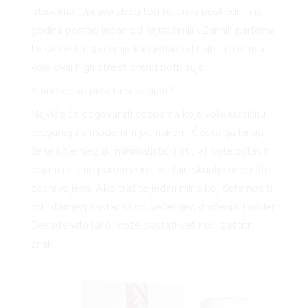
izlascima. Upravo zbog tog balansa posljednjih je
godina postao jedan od najtraženijih Zarinih parfema
te se često spominje kao jedan od najboljih mirisa
koje ovaj high street brend potpisuje.
Kome će se posebno svidjeti?
Najviše će odgovarati osobama koje vole klasičnu
eleganciju s modernim pomakom. Često ga biraju
žene koje njeguju minimalistički stil, ali vole ostaviti
dojam i cijene parfeme koji djeluju skuplje nego što
zapravo jesu. Ako tražite jedan miris koji ćete nositi
od jutarnjeg sastanka do večernjeg druženja, Golden
Decade vrlo lako može postati vaš novi zaštitni
znak.