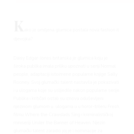
K
ako je omiljena glumica postala nova fashion it
djevojka?
Daisy Edgar-Jones britanska je glumica koju je
široka publika imala priliku upoznati u seriji Normal
people, adaptaciji istoimene popularne knjige Sally
Rooney. Svoj glumački talent nastavila je pokazivati
i u ulogama koje su uslijedile nakon popularne serije.
Publika i kritičari ostali su iznova oduševljeni
njezinom glumom u ulogama u u horor-trileru Fresh,
filmu Where the Crawdads Sing i kriminalističkoj
miniseriji Under the Banner of Heaven. Njezin
glumački talent zaradio joj je i nominacije za