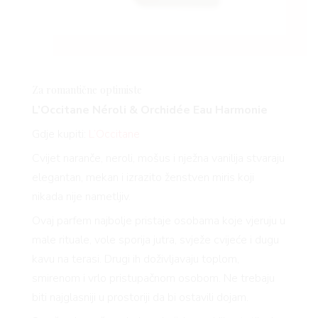
Za romantične optimiste
L’Occitane Néroli & Orchidée Eau Harmonie
Gdje kupiti:
L’Occitane
Cvijet naranče, neroli, mošus i nježna vanilija stvaraju
elegantan, mekan i izrazito ženstven miris koji
nikada nije nametljiv.
Ovaj parfem najbolje pristaje osobama koje vjeruju u
male rituale, vole sporija jutra, svježe cvijeće i dugu
kavu na terasi. Drugi ih doživljavaju toplom,
smirenom i vrlo pristupačnom osobom. Ne trebaju
biti najglasniji u prostoriji da bi ostavili dojam.