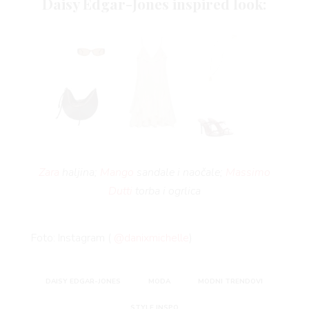
Daisy Edgar-Jones inspired look:
Zara
haljina;
Mango
sandale i naočale;
Massimo
Dutti
torba i ogrlica
Foto: Instagram (
@danixmichelle
)
DAISY EDGAR-JONES
MODA
MODNI TRENDOVI
STYLE INSPO