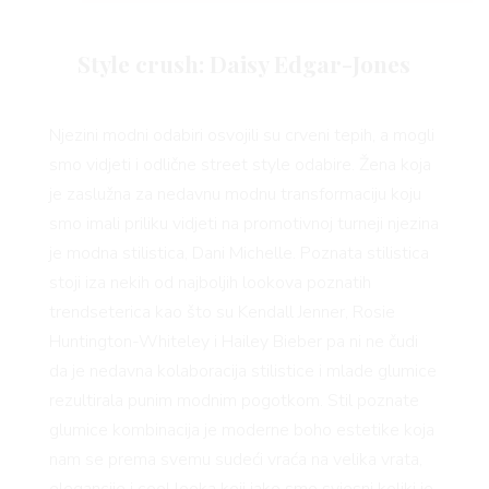
Style crush: Daisy Edgar-Jones
AGRAM
Njezini modni odabiri osvojili su crveni tepih, a mogli
smo vidjeti i odlične street style odabire. Žena koja
je zaslužna za nedavnu modnu transformaciju koju
smo imali priliku vidjeti na promotivnoj turneji njezina
je modna stilistica, Dani Michelle. Poznata stilistica
stoji iza nekih od najboljih lookova poznatih
trendseterica kao što su Kendall Jenner, Rosie
Huntington-Whiteley i Hailey Bieber pa ni ne čudi
da je nedavna kolaboracija stilistice i mlade glumice
RIVATN
rezultirala punim modnim pogotkom. Stil poznate
glumice kombinacija je moderne boho estetike koja
nam se prema svemu sudeći vraća na velika vrata,