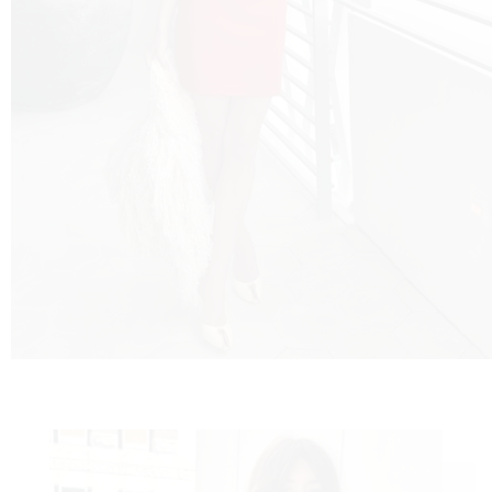
 TO
 TIME
FE