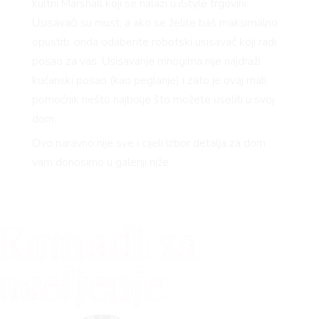
kultni Marshall koji se nalazi u iStyle trgovini.
Usisavači su must, a ako se želite baš maksimalno
RIVATNOSTI
opustiti, onda odaberite robotski usisavač koji radi
posao za vas. Usisavanje mnogima nije najdraži
kućanski posao (kao peglanje) i zato je ovaj mali
pomoćnik nešto najbolje što možete useliti u svoj
dom.
Ovo naravno nije sve i cijeli izbor detalja za dom
vam donosimo u galeriji niže.
Komadi za
useljenje