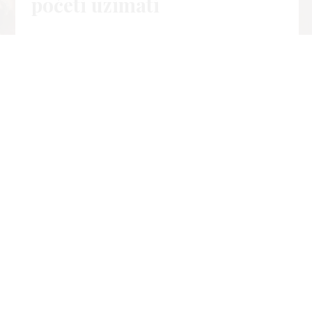
početi uzimati
04.
Life
kol
2026
Š
to je kolagen, kada ga počinjemo gubiti, koji su