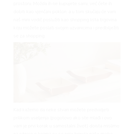
prostoru. Možda ih ne kupujete sami, već ćete ih
dobiti kao vjenčani poklon, a u tom skučaju će vam
naš mini vodič poslužiti kao shopping lista trgovina
koju možete poslati svojim uzvanicima i predbilježiti
se za shopping.
Kad kažemo da neke stvari možete predvidjeti
VNICA
prilikom useljenja (pogotovo ako ste mlađi i ovo
vam je prvi korak u samostalni život) doista mislimo
na sitnice o kojima su se prije brinule naše majke.