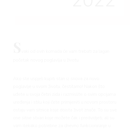
2022
S
vaki od ovih komada će vam trebati za lagan
početak novog poglavlja u životu
Ako ste uspjeli kupiti stan iz snova za novo
poglavlje u svom životu, čestitamo! Nakon što
uđete u svoja četiri zida i razmislite o svim opcijama
uređenja i stilu koji ćete primijeniti u novom prostoru
ostaju vam sitnice koje doista život znače. To su sve
one sitne stvari koje možete čak i predvidjeti, ali su
vam itekako potrebne za dnevno funkcioniranje u