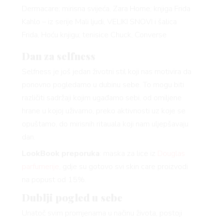
Dermacare; mirisna svijeća, Zara Home; knjiga Frida
Kahlo – iz serije Mali ljudi, VELIKI SNOVI i šalica
Frida, Hoću knjigu; tenisice Chuck, Converse
Dan za selfness
Selfness je još jedan životni stil koji nas motivira da
ponovno pogledamo u dubinu sebe. To mogu biti
različiti sadržaji kojim ugađamo sebi, od omiljene
hrane u kojoj uživamo, preko aktivnosti uz koje se
opuštamo, do mirisnih ritauala koji nam uljepšavaju
dan.
LookBook preporuka
: maska za lice iz
Douglas
parfumerije
, gdje su gotovo svi skin care proizvodi
na popust od 15%.
Dublji pogled u sebe
Unatoč svim promjenama u načinu života, postoji