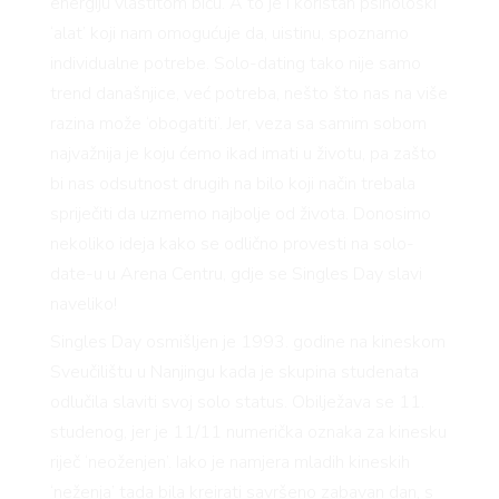
energiju vlastitom biću. A to je i koristan psihološki
‘alat’ koji nam omogućuje da, uistinu, spoznamo
individualne potrebe. Solo-dating tako nije samo
trend današnjice, već potreba, nešto što nas na više
razina može ‘obogatiti’. Jer, veza sa samim sobom
najvažnija je koju ćemo ikad imati u životu, pa zašto
bi nas odsutnost drugih na bilo koji način trebala
spriječiti da uzmemo najbolje od života. Donosimo
nekoliko ideja kako se odlično provesti na solo-
date-u u Arena Centru, gdje se Singles Day slavi
naveliko!
Singles Day osmišljen je 1993. godine na kineskom
Sveučilištu u Nanjingu kada je skupina studenata
odlučila slaviti svoj solo status. Obilježava se 11.
studenog, jer je 11/11 numerička oznaka za kinesku
riječ ‘neoženjen’. Iako je namjera mladih kineskih
‘neženja’ tada bila kreirati savršeno zabavan dan, s