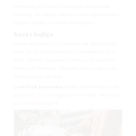
vremenom je Singles Day postao velik praznik
kupovine. Jer, slaveći samački status nekako je bilo
logično i ‘uložiti’ u vlastita zadovoljstva.
Kava i knjiga
VNICA
Nema ništa bolje i više umirujuće od dobre knjige i
kave. Često puta čujemo kako su knjige prozor u
život. I, uistinu, čitanje nas u trenu može odvesti u
neke nove dimenzije i produbiti nam znanje o sebi i
VO
svijetu koji nas okružuje.
LookBook preporuka
: winter space kava iz caffe
bara
Living Room
i knjiga Elena Ferrante, ‘Mračna kći’
YLE
iz
Hoću knjigu
knjižare