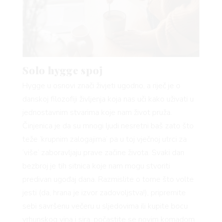
 TO
 TIME
Solo hygge spoj
Hygge u osnovi znači živjeti ugodno, a riječ je o
FE
danskoj filozofiji življenja koja nas uči kako uživati u
jednostavnim stvarima koje nam život pruža.
Činjenica je da su mnogi ljudi nesretni baš zato što
teže ‘krupnim zalogajima’ pa u toj vječnoj utrci za
‘više’ zaboravljaju prave začine života. Svaki dan
AMA
bezbroj je tih sitnica koje nam mogu stvoriti
predivan ugođaj dana. Razmislite o tome što volte
jesti (da, hrana je izvor zadovoljstva!), pripremite
sebi savršenu večeru u sljedovima ili kupite bocu
vrhunskog vina i sira, počastite se novim komadom