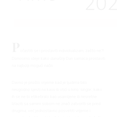
20
P
očastiti se i proslaviti individualizam, zašto ne?!
Donosimo ideje kako današnji Dan samaca proslaviti
na najbolji mogući način
Davno je prošlo vrijeme kad je ljudima bilo
neugodno sjesti na kavu ili otići u kino ‘single’, kako
ih se ne bi etiketiralo kao usamljene ili nesretne.
Izlaziti sa samim sobom ne znači zatvoriti se pred
drugima, već jednostavno posvetiti vrijeme i