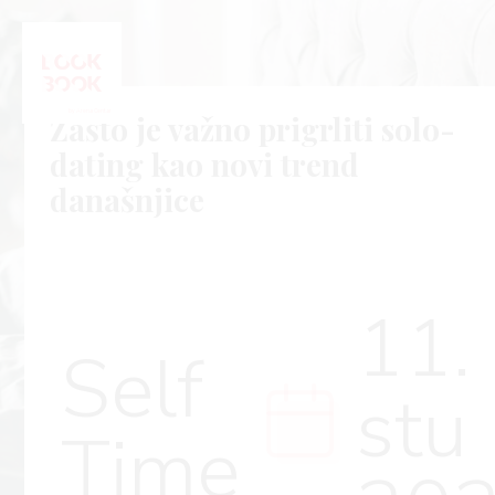
Zašto je važno prigrliti solo-
dating kao novi trend
današnjice
11.
Self
stu
Time