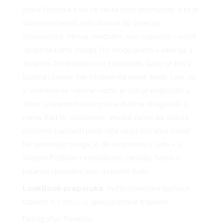
jedna činjenica koja se nikad neće promijeniti, a to je
da posvećenost sebi dovodi do osjećaja
ispunjenosti. Mnogi, međutim, čine suprotno i uvijek
‘igraju na kartu’ onoga što mogu dobiti u sinergiji s
drugima. Ne trebamo se zavaravati, lijepo je biti s
ljudima i čovjek nije stvoren da uvijek bude sam, no
s vremena na vrijeme važno je dublje pogledati u
sebe. I razumjeti da je prava životna snaga baš u
nama. Kad to spoznamo, shvatit ćemo da, doista,
možemo napraviti puno više nego što smo mislili.
No preduvjet svega je da se brinete o sebi – o
svojem fizičkom i mentalnom zdravlju. Samo u
balansu sposobni smo ostvariti čudo.
LookBook preporuka
: multivitaminske šumeće
tablete iz
Farmacia
specijalizirane trgovine.
Fotografije: Pexeles