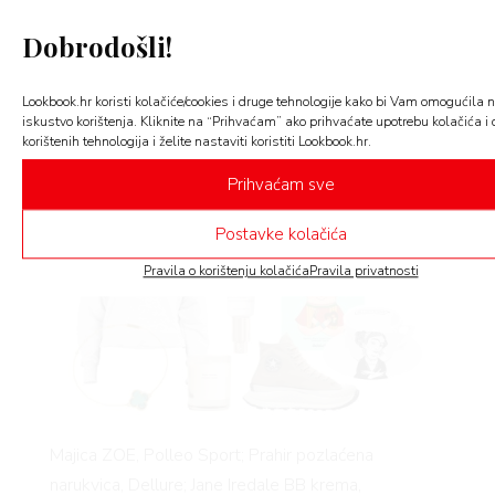
odjeće, uživajte u mirisu omiljene svijeće… Zamislite
Dobrodošli!
BOOK
omiljeni ritual koji vam puni baterije i prepustite mu
se – zaslužili ste!
Lookbook.hr koristi kolačiće/cookies i druge tehnologije kako bi Vam omogućila n
LookBook
preporuka
: muškat iz
INTERSPAR
iskustvo korištenja. Kliknite na “Prihvaćam” ako prihvaćate upotrebu kolačića i 
korištenih tehnologija i želite nastaviti koristiti Lookbook.hr.
hipermarketa; sir iz delikatesne trgovine
Gligora
i
svijeća
Zara Home
.
Prihvaćam sve
AGRAM
Postavke kolačića
Pravila o korištenju kolačića
Pravila privatnosti
RIVATNOST
Majica ZOE, Polleo Sport; Prahir pozlaćena
narukvica, Dellure; Jane Iredale BB krema,