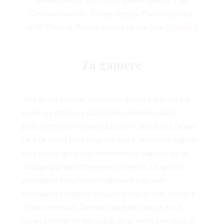
Beverly Hills Soft Glam paleta sjenila, The
Ordinary serumi, Sisley Deeply Purifying Mask
With Tropical Resins maska za lice (sve
Douglas
)
BOO
Za gamere
Ako je vaš partner strastveni gamer i ako ste još
uvijek u potrazi za savršenim valentinovskim
poklonom, imamo nekoliko super prijedloga za vas.
Iako će većini prva ideja biti igrice, ako niste sigurno
koju točno igricu želi, definitivno je najbolje da taj
shopping prepustite njemu. Umjesto za igricom,
posegnite za ležernim i udobnim odjevnim
komadima i modnim dodacima poput cool hoodice
ili Vans tenisica. Zanimljivi gadgeti i druge tech
stvari također će biti dobar izbor – naš prijedlog je