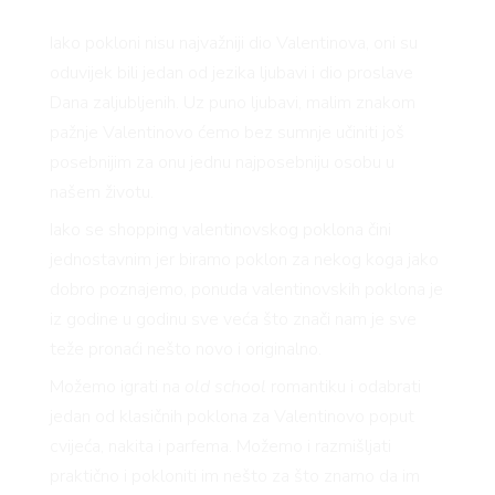
Iako pokloni nisu najvažniji dio Valentinova, oni su
oduvijek bili jedan od jezika ljubavi i dio proslave
Dana zaljubljenih. Uz puno ljubavi, malim znakom
pažnje Valentinovo ćemo bez sumnje učiniti još
posebnijim za onu jednu najposebniju osobu u
našem životu.
Iako se shopping valentinovskog poklona čini
jednostavnim jer biramo poklon za nekog koga jako
dobro poznajemo, ponuda valentinovskih poklona je
iz godine u godinu sve veća što znači nam je sve
teže pronaći nešto novo i originalno.
Možemo igrati na
old school
romantiku i odabrati
jedan od klasičnih poklona za Valentinovo poput
cvijeća, nakita i parfema. Možemo i razmišljati
praktično i pokloniti im nešto za što znamo da im