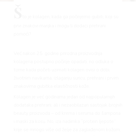
Š
to je kolagen, kada ga počinjemo gubiti, koji su
prvi znakovi manjka i mogu li dodaci prehrani
pomoći?
Već nakon 25. godine prirodna proizvodnja
kolagena postupno počinje opadati, no odluka o
tome kada početi uzimati kolagen ovisi o dobi,
životnim navikama, izlaganju suncu, prehrani i prvim
znakovima gubitka elastičnosti kože.
Kolagen je već godinama jedan od najpopularnijih
dodataka prehrani, ali i nezaobilazan sastojak brojnih
beauty proizvoda – od krema i seruma do šampona
i maski za kosu. No, iza nadimka “protein ljepote”
krije se mnogo više od želje za zaglađenom kožom.