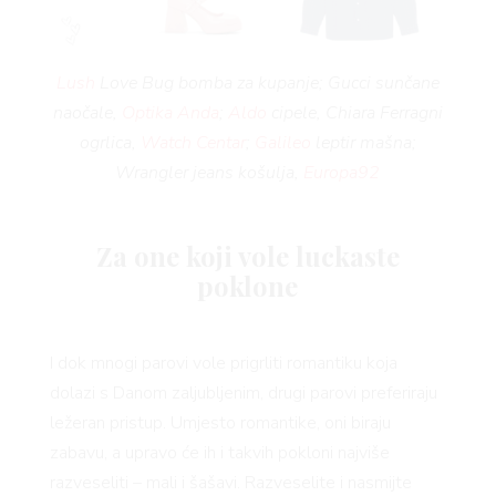
Lush
Love Bug bomba za kupanje; Gucci sunčane
naočale,
Optika Anda
;
Aldo
cipele, Chiara Ferragni
ogrlica,
Watch Centar
;
Galileo
leptir mašna;
Wrangler jeans košulja,
Europa92
Za one koji vole luckaste
poklone
I dok mnogi parovi vole prigrliti romantiku koja
dolazi s Danom zaljubljenim, drugi parovi preferiraju
ležeran pristup. Umjesto romantike, oni biraju
zabavu, a upravo će ih i takvih pokloni najviše
razveseliti – mali i šašavi. Razveselite i nasmijte