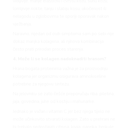
vidljivije, manje elastičnu i čvrstu kožu, suhu kožu,
lomljivije nokte, tanju i slabiju kosu, ukočenost ili
nelagodu u zglobovima te sporiji oporavak nakon
vježbanja.
Naravno, nijedan od ovih simptoma sam po sebi nije
dokaz manjka kolagena, ali njihova kombinacija
često prati prirodan proces starenja.
4. Može li se kolagen nadoknaditi hranom?
Hrana bogata proteinima važna je za proizvodnju
kolagena jer organizmu osigurava aminokiseline
potrebne za njegovu sintezu.
Na jelovniku se zato češće preporučuju riba, piletina,
jaja, govedina, juhe od kostiju i mahunarke.
Jednako je važan i vitamin C jer bez njega tijelo ne
može učinkovito stvarati kolagen. Zato u prehrani ne
bi trebalo nedostajati citrusa, kivija, paprika, brokule