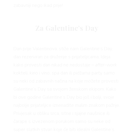
zabavniji nego ikad prije!
Za Galentine’s Day
Dan prije Valentinova, stiže nam Galentine’s Day,
dan rezerviran za druženje s prijateljicama. Ideja
kako provesti dan nikad ne nedostaje –
after-work
kokteli, kino i vino, spa dan ili pidžama party samo
su neki od zabavnih načina na koje možete provesti
Galentine’s Day sa svojom ženskom ekipom. Kako
bi ove godine Galentine’s Day bio još i bolji, svoje
najbolje prijateljice iznenadite malim znakom pažnje.
Privjesak u obliku srca, sitne i sjajne naušnice ili
čarape s izvezenom porukom samo su neke od
super slatkih stvari koje će biti idealni Galentine’s