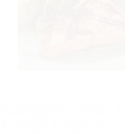
Kolagen Time u
Arena Centru