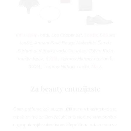
 TO
Intimissimi
bodi; Lee Cooper sat,
Cordis
;
Dellure
lančić; Armani Privé Rouge Malachite Eau de
Parfum parfemska voda,
Douglas
; Calvin Klein
 TIM
muška torba,
ICON.
; Tommy Hilfiger novčanik,
ICON.; Tommy Hilfiger cipele,
Mass
Za beauty entuzijaste
Osim parfema koji su zaslužili status klasika kada je
o poklonima za Dan zaljubljenih riječ, na vrhu popisa
najpopularnijih valentinovskih poklona nalaze se i svi