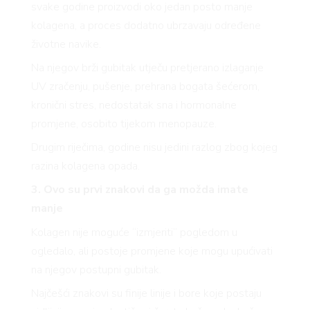
svake godine proizvodi oko jedan posto manje
kolagena, a proces dodatno ubrzavaju određene
životne navike.
Na njegov brži gubitak utječu pretjerano izlaganje
UV zračenju, pušenje, prehrana bogata šećerom,
kronični stres, nedostatak sna i hormonalne
promjene, osobito tijekom menopauze.
Drugim riječima, godine nisu jedini razlog zbog kojeg
razina kolagena opada.
3. Ovo su prvi znakovi da ga možda imate
manje
Kolagen nije moguće “izmjeriti” pogledom u
ogledalo, ali postoje promjene koje mogu upućivati
na njegov postupni gubitak.
Najčešći znakovi su finije linije i bore koje postaju