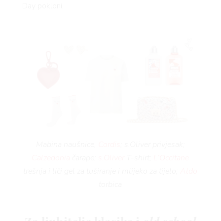
Day pokloni.
VNI
Mabina naušnice,
Cordis
; s.Oliver privjesak;
Calzedonia
čarape;
s.Oliver
T-shirt;
L’Occitane
trešnja i liči gel za tuširanje i mlijeko za tijelo;
Aldo
torbica