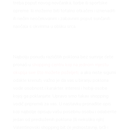
treba poput novog novčanika, torbe ili sportske
opreme. Ili možemo biti totalno otkačeni i iznenaditi
ih nečim neočekivanim i zabavnim poput sunčanih
naočala s okvirima u obliku srca.
Najbolju ponudu različitih poklona bez sumnje ćete
pronaći u
shopping centru koji na jednom mjestu
okuplja sve što možete poželjeti
, a ako niste sigurni
odakle krenuti, važno je da vas u biranju poklona
vode osobnost i karakter, interesi i hobiji osobe
kojoj ga poklanjate. Upravo smo takav shopping
vodič pripremili za vas. U nastavku pronađite opis
koji najbolje opisuju vašu posebnu osobu i odaberite
jedan od predloženih poklona (ili nekoliko njih).
Valentinovski shopping bit će jednostavniji, brži i