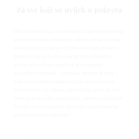
Za sve koji su uvijek u pokretu
Ako tražite poklon za partnericu ili partnera koji nisu
ljubitelji klasične romantike, zaboravite na klasične
valentinovske poklone. Za sve one koji vole biti u
pokretu, koji slobodno vrijeme vole provoditi u
prirodi, koji se bave sportom ili su redoviti
posjetitelji teretane – sportska oprema je izbor s
kojim ne možete pogriješiti jer je nikad ne mogu
imati previše. Uz odjeću i opremu za sport, za sve
one koji imaju malo veći budžet, pametni sat koji će
ih pratiti u svim njihovim sportskim pothvatima je
poklon koji će ih oduševiti.