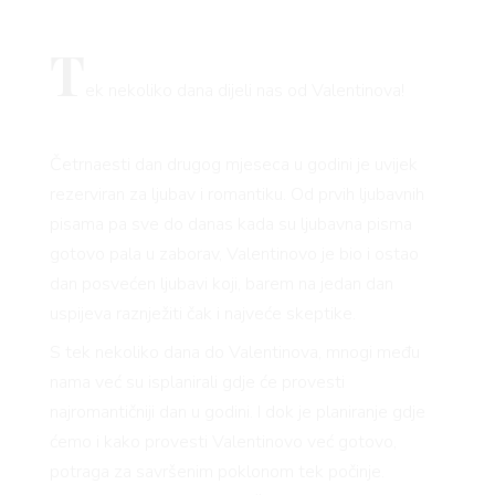
T
ek nekoliko dana dijeli nas od Valentinova!
Četrnaesti dan drugog mjeseca u godini je uvijek
rezerviran za ljubav i romantiku. Od prvih ljubavnih
pisama pa sve do danas kada su ljubavna pisma
gotovo pala u zaborav, Valentinovo je bio i ostao
dan posvećen ljubavi koji, barem na jedan dan
uspijeva raznježiti čak i najveće skeptike.
S tek nekoliko dana do Valentinova, mnogi među
nama već su isplanirali gdje će provesti
najromantičniji dan u godini. I dok je planiranje gdje
ćemo i kako provesti Valentinovo već gotovo,
potraga za savršenim poklonom tek počinje.