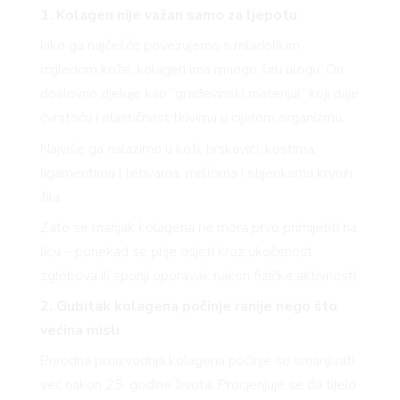
1. Kolagen nije važan samo za ljepotu
Iako ga najčešće povezujemo s mladolikim
izgledom kože, kolagen ima mnogo širu ulogu. On
doslovno djeluje kao “građevinski materijal” koji daje
čvrstoću i elastičnost tkivima u cijelom organizmu.
Najviše ga nalazimo u koži, hrskavici, kostima,
ligamentima i tetivama, mišićima i stijenkama krvnih
žila.
Zato se manjak kolagena ne mora prvo primijetiti na
licu – ponekad se prije osjeti kroz ukočenost
zglobova ili sporiji oporavak nakon fizičke aktivnosti.
2. Gubitak kolagena počinje ranije nego što
većina misli
Prirodna proizvodnja kolagena počinje se smanjivati
već nakon 25. godine života. Procjenjuje se da tijelo