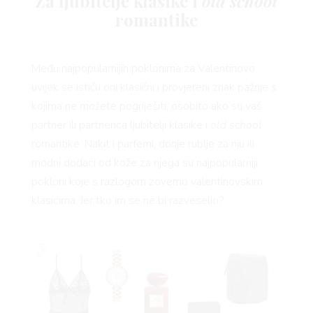
Za ljubitelje klasike i
old school
romantike
VO
Među najpopularnijih poklonima za Valentinovo
uvijek se ističu oni klasični i provjereni znak pažnje s
kojima ne možete pogriješiti, osobito ako su vaš
partner ili partnerica ljubitelji klasike i
old school
romantike. Nakit i parfemi, donje rublje za nju ili
YLE
modni dodaci od kože za njega su najpopularniji
pokloni koje s razlogom zovemo valentinovskim
klasicima. Jer tko im se ne bi razveselio?