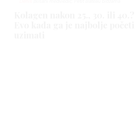
Denis
plišani medvjedić; Petit Bateau pidžama
Kolagen nakon 25., 30. ili 40.?
Evo kada ga je najbolje početi
uzimati
Foto: Pexels, naslovna fotografija Instagram
@emitaz
ARENA CENTAR
SHOPPING
SHOPPING VODIČ
VALENTINOVO