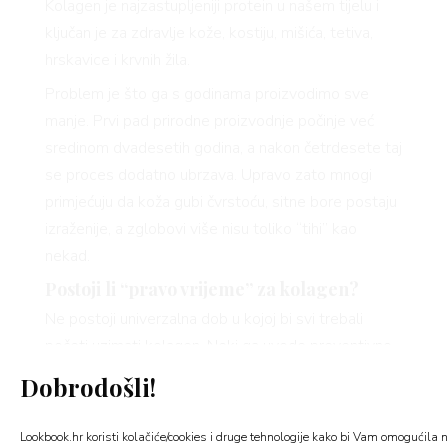
Kolagen je najzastupljeniji protein u našem tijelu i
ključan je za zdravlje kože, kostiju, mišića, tetiva,
hrskavice i krvnih žila.
Problem je što ga s godinama proizvodimo sve
manje. Prvi pad prirodne proizvodnje počinje već
sredinom dvadesetih godina, a nakon četrdesete taj
se proces dodatno ubrzava. Upravo zato mnogi
primjećuju da koža gubi čvrstoću, sitne bore postaju
izraženije, a zglobovi više nisu toliko “tihi” kao
nekad.
Postoji li “pravo vrijeme” za kolagen?
Ne postoji univerzalna dob u kojoj bi svi trebali
početi uzimati kolagen. Neki ga uvode preventivno
već nakon tridesete godine, dok se drugi odlučuju
Dobrodošli!
na dodatke prehrani kada primijete prve promjene
na koži ili tegobe sa zglobovima.
Lookbook.hr koristi kolačiće/cookies i druge tehnologije kako bi Vam omogućila n