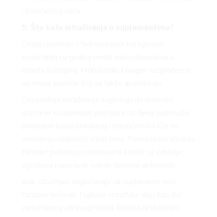
i bobičastog voća.
5. Što kažu istraživanja o suplementima?
Dodaci prehrani s hidroliziranim kolagenom
posljednjih su godina među najprodavanijima u
beauty kategoriji. Hidrolizirani kolagen razgrađen je
na manje peptide koji se lakše apsorbiraju.
Dosadašnja istraživanja sugeriraju da redovito
uzimanje kolagenskih peptida kod dijela ljudi može
pridonijeti boljoj hidrataciji i elastičnosti kože te
smanjenju vidljivosti sitnih bora. Pojedina istraživanja
također pokazuju potencijalne koristi za zdravlje
zglobova i oporavak nakon tjelesne aktivnosti.
Ipak, stručnjaci naglašavaju da suplementi nisu
čarobno rješenje. Najbolje rezultate daju kao dio
cjelokupnog zdravog načina života koji uključuje