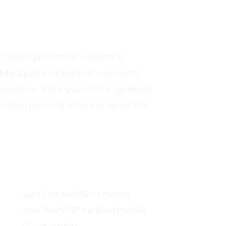
e godišnjih odmora i uživanja u
abira plaže na kojoj ćete provesti
i sa sobom. Kada govorimo o garderobi
 odjevni komadi ističe kao apsolutni
as za koju su se popularni modni
siluetama. Rezultat su divni modeli
 osjećati se ugodno.