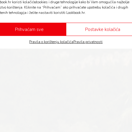
book.hr koristi kolačiće/cookies i druge tehnologije kako bi Vam omogućila najbolje
stvo korištenja. Kliknite na “Prihvaćam” ako prihvaćate upotrebu kolačića i drugih
tenih tehnologija i želite nastaviti koristiti Lookbook.hr.
Prihvaćam sve
Postavke kolačića
Pravila o korištenju kolačića
Pravila privatnosti