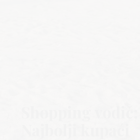
Shopping vodič:
Najbolji kupaći