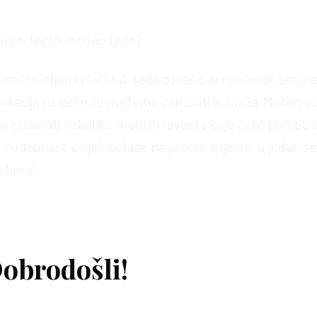
dugo, toplo modno ljeto?
konačno stiglo! Početak ljeta označio je i početak sezon
lokacija na kojoj se možemo zamisliti je plaža. Nakon od
je odabrati nekoliko modnih favorita koje ćete ponijet
t i udobnost uvijek dolaze na prvom mjestu, a jedan se
ostimu!
favorit za plažu
obrodošli!
gleda sve bolje! Iznimka nije ni ljetna sezona ispred n
jom kupaćeg kostima, njegovim popularnim krojevima i 
j savršeni kupaći kostim u kojem će izgledati odlično i