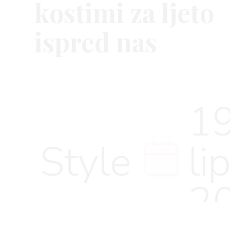
kostimi za ljeto
ispred nas
VNICA
19
VO
Style
li
YLE
2