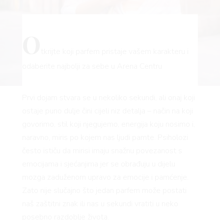
O
tkrijte koji parfem pristaje vašem karakteru i
odaberite najbolji za sebe u Arena Centru
Prvi dojam stvara se u nekoliko sekundi, ali onaj koji
ostaje puno dulje čini cijeli niz detalja – način na koji
govorimo, stil koji njegujemo, energija koju nosimo i,
naravno, miris po kojem nas ljudi pamte. Psiholozi
često ističu da mirisi imaju snažnu povezanost s
emocijama i sjećanjima jer se obrađuju u dijelu
mozga zaduženom upravo za emocije i pamćenje.
Zato nije slučajno što jedan parfem može postati
naš zaštitni znak ili nas u sekundi vratiti u neko
posebno razdoblje života.