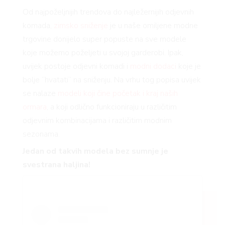
Od najpoželjnijih trendova do najležernijih odjevnih
komada,
zimsko sniženje
je u naše omiljene modne
trgovine donijelo super popuste na sve modele
koje možemo poželjeti u svojoj garderobi. Ipak,
uvijek postoje odjevni komadi i
modni dodaci
koje je
bolje “hvatati” na sniženju. Na vrhu tog popisa uvijek
se nalaze
modeli koji čine početak i kraj naših
ormara
, a koji odlično funkcioniraju u različitim
odjevnim kombinacijama i različitim modnim
sezonama.
Jedan od takvih modela bez sumnje je
svestrana haljina!