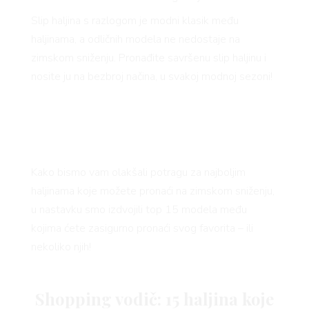
Slip haljina s razlogom je modni klasik među
haljinama, a odličnih modela ne nedostaje na
zimskom sniženju. Pronađite savršenu slip haljinu i
nosite ju na bezbroj načina, u svakoj modnoj sezoni!
Kako bismo vam olakšali potragu za najboljim
haljinama koje možete pronaći na zimskom sniženju,
u nastavku smo izdvojili top 15 modela među
kojima ćete zasigurno pronaći svog favorita – ili
nekoliko njih!
Shopping vodič: 15 haljina koje