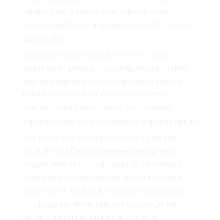
ostatak zime, s kojima ćemo započeti svoju
proljetnu garderobu, a mnoge ćemo nositi i tijekom
cijele godine.
Haljina od finog pletiva bit će savršeni izbor za
hladne dane i prijelazno razdoblje, klasični krojevi i
neutralne boje za poslovni look, dok će haljine s
trendi uzorcima biti odličan način da začinimo
neutralnu paletu, jednostavne basic modela i
odjevne klasike koji prevladavaju u svakoj garderobi.
Ako tražite one svestrane modele haljine koje
možete nositi tijekom cijele sezone, savršeni
odgovor krije se u košulja-haljini te šarmantnim
modelima s kratkim rukavima ili bez rukava koje
sada možete nositi unutar slojevitih kombinacija, a
kroz proljetne i ljetne mjesece uz dodatak tek
nekoliko modnih dodataka i lagane jakne.