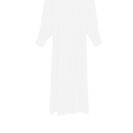
 TI
FE