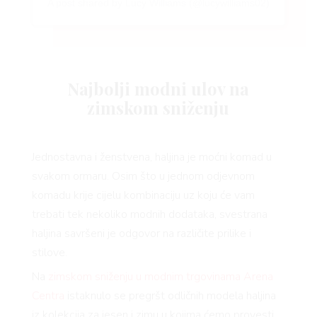
A post shared by Lucy Williams (@lucywilliams02)
Najbolji modni ulov na
zimskom sniženju
Jednostavna i ženstvena, haljina je moćni komad u
svakom ormaru. Osim što u jednom odjevnom
komadu krije cijelu kombinaciju uz koju će vam
trebati tek nekoliko modnih dodataka, svestrana
haljina savršeni je odgovor na različite prilike i
stilove.
Na
zimskom sniženju u modnim trgovinama Arena
Centra
istaknulo se pregršt odličnih modela haljina
iz kolekcija za jesen i zimu u kojima ćemo provesti