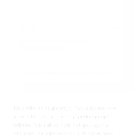
A post shared by Schiaparelli (@schiaparelli)
Kako stilizirati najupečatljiviji modni dodatak ove
jeseni? Prije svega, nosite ga
preko gornje
odjeće.
To je najlakši način da kaput izgleda
otmjenije. I ne bojte se kombinirati materijale –