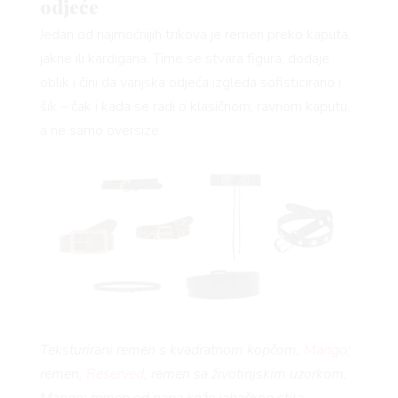
odjeće
Jedan od najmoćnijih trikova je remen preko kaputa,
jakne ili kardigana. Time se stvara figura, dodaje
oblik i čini da vanjska odjeća izgleda sofisticirano i
šik – čak i kada se radi o klasičnom, ravnom kaputu,
a ne samo oversize.
Teksturirani remen s kvadratnom kopčom,
Mango
;
remen,
Reserved
; remen sa životinjskim uzorkom,
Mango; remen od napa kože jahačkog stila,