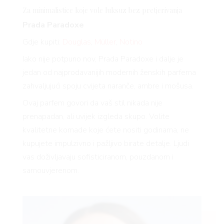
Za minimalistice koje vole luksuz bez pretjerivanja
Prada Paradoxe
Gdje kupiti:
Douglas
,
Müller
,
Notino
Iako nije potpuno nov, Prada Paradoxe i dalje je
jedan od najprodavanijih modernih ženskih parfema
zahvaljujući spoju cvijeta naranče, ambre i mošusa.
Ovaj parfem govori da vaš stil nikada nije
prenapadan, ali uvijek izgleda skupo. Volite
kvalitetne komade koje ćete nositi godinama, ne
kupujete impulzivno i pažljivo birate detalje. Ljudi
vas doživljavaju sofisticiranom, pouzdanom i
samouvjerenom.