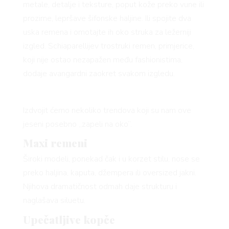
metale, detalje i teksture, poput kože preko vune ili
prozirne, lepršave šifonske haljine. Ili spojite dva
uska remena i omotajte ih oko struka za ležerniji
izgled. Schiaparellijev trostruki remen, primjerice,
koji nije ostao nezapažen među fashionistima,
dodaje avangardni zaokret svakom izgledu.
Izdvojit ćemo nekoliko trendova koji su nam ove
jeseni posebno „zapeli na oko“.
Maxi remeni
Široki modeli, ponekad čak i u korzet stilu, nose se
preko haljina, kaputa, džempera ili oversized jakni.
Njihova dramatičnost odmah daje strukturu i
naglašava siluetu.
Upečatljive kopče