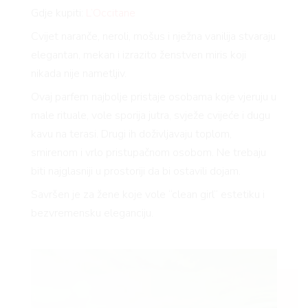
Gdje kupiti:
L’Occitane
Cvijet naranče, neroli, mošus i nježna vanilija stvaraju
elegantan, mekan i izrazito ženstven miris koji
nikada nije nametljiv.
Ovaj parfem najbolje pristaje osobama koje vjeruju u
male rituale, vole sporija jutra, svježe cvijeće i dugu
kavu na terasi. Drugi ih doživljavaju toplom,
smirenom i vrlo pristupačnom osobom. Ne trebaju
biti najglasniji u prostoriji da bi ostavili dojam.
Savršen je za žene koje vole “clean girl” estetiku i
bezvremensku eleganciju.