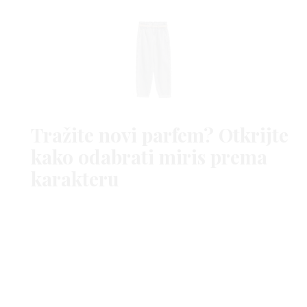
Tražite novi parfem? Otkrijte
Hlače s remenom,
Reserved
kako odabrati miris prema
Fotografija (cover): Mango
karakteru
ARENA CENTAR
MODA
MODNI TRENDOVI
REMEN
SHOPPING