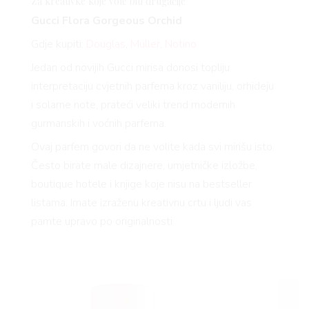
Za kreativke koje vole biti drugačije
Gucci Flora Gorgeous Orchid
Gdje kupiti:
Douglas
,
Müller
,
Notino
Jedan od novijih Gucci mirisa donosi topliju
interpretaciju cvjetnih parfema kroz vaniliju, orhideju
i solarne note, prateći veliki trend modernih
gurmanskih i voćnih parfema.
Ovaj parfem govori da ne volite kada svi mirišu isto.
Često birate male dizajnere, umjetničke izložbe,
boutique hotele i knjige koje nisu na bestseller
listama. Imate izraženu kreativnu crtu i ljudi vas
pamte upravo po originalnosti.