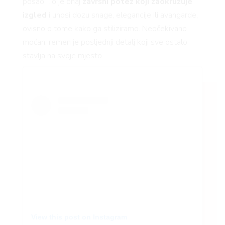
posao. To je onaj
završni potez koji zaokružuje
izgled
i unosi dozu snage, elegancije ili avangarde,
ovisno o tome kako ga stiliziramo. Neočekivano
moćan, remen je posljednji detalj koji sve ostalo
stavlja na svoje mjesto.
View this post on Instagram