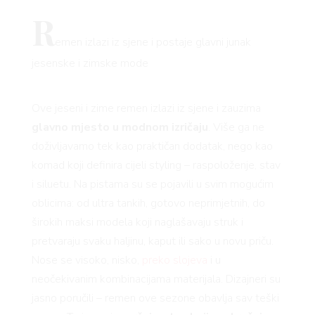
R
emen izlazi iz sjene i postaje glavni junak
jesenske i zimske mode
Ove jeseni i zime remen izlazi iz sjene i zauzima
glavno mjesto u modnom izričaju
. Više ga ne
doživljavamo tek kao praktičan dodatak, nego kao
komad koji definira cijeli styling – raspoloženje, stav
i siluetu. Na pistama su se pojavili u svim mogućim
oblicima: od ultra tankih, gotovo neprimjetnih, do
širokih maksi modela koji naglašavaju struk i
pretvaraju svaku haljinu, kaput ili sako u novu priču.
Nose se visoko, nisko,
preko slojeva
i u
neočekivanim kombinacijama materijala. Dizajneri su
jasno poručili – remen ove sezone obavlja sav teški