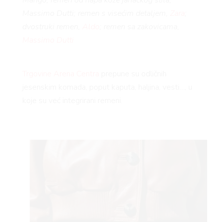
Massimo Dutti; remen s visećim detaljem,
Zara
;
dvostruki remen,
Aldo
; remen sa zakovicama,
Massimo Dutti
VNI
Trgovine Arena Centra
prepune su odličnih
jesenskim komada, poput kaputa, haljina, vesti…, u
koje su već integrirani remeni.