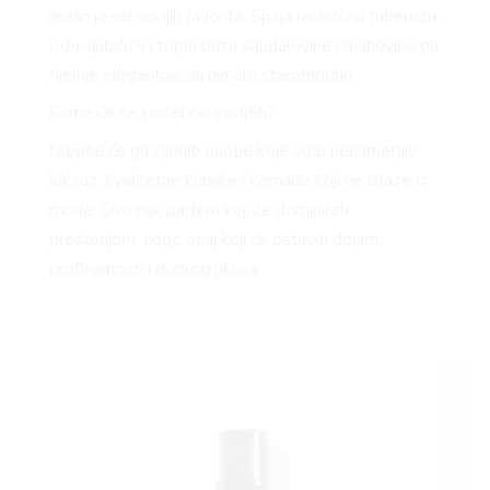
jedan je od novijih favorita. Spaja raskošnu tuberozu,
ružu, ljubičicu i toplu bazu sandalovine i mahovine pa
djeluje elegantno, ali nimalo staromodno.
Kome će se posebno svidjeti?
Najviše će ga cijeniti osobe koje vole nenametljiv
luksuz, kvalitetne klasike i komade koji ne izlaze iz
mode. Ovo nije parfem koji će dominirati
prostorijom, nego onaj koji će ostaviti dojam
profinjenosti i dobrog ukusa.