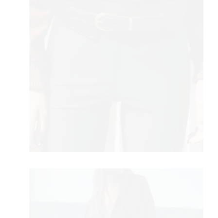
VO
YLE
 TO