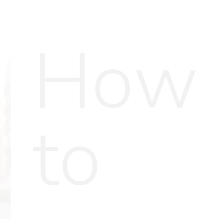
How
to