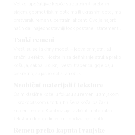
Velike, upečatljive kopče sa zlatnim ili srebrnim
sjajem, geometrijskim oblicima ili ukrasnim detaljima
pretvaraju remen u centralni akcent. Ovo je najbrži
način da i najjednostavniji look postane “statement”.
Tanki remeni
Vratili su se i skinny modeli – jedva primjetni, ali
snažni u efektu. Nosite ih za definiranje struka preko
košulja, sakoa ili suknji, vesti, traperica, gdje daju
diskretno, ali jasno stiliziran oblik.
Neobični materijali i teksture
Osim klasične kože, u fokusu su remeni u zmijskom
ili krokodilskom uzorku, brušena koža, pa čak i
krzneni remeni. Kombinacije različitih materijala i
tekstura dodaju dinamiku i podižu cijeli outfit.
Remen preko kaputa i vanjske