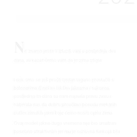
N
e znamo jeste li izlazili vani u posljednja dva
dana, ali kazat ćemo vam da je zima stigla
I dok smo se još prošli tjedan lagano provlačili s
balonerima ili nekim lakšim jaknama i sakoima,
posljednja tri dana su nam najavila pravu zimu i
natjerala nas da dobro proučimo ponudu mekanih
puffer zimskih jakni koje ćemo nositi cijelu zimu.
Ovaj model jakne dugo vremena nije bio smatran
posebno atraktivnim jer mu je osnovna funkcija bila