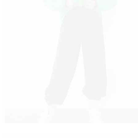
VNICA
VO
YLE
 TO