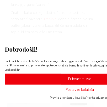
funkciji jorgana “za van”.
Znate li kako će izgledati naša kombinacija za
nadolazeći vikend?
Trenirka
, debele čarape, velika
puffer jakna i vunena kapa. Bit će nam udobno i
toplo. Ništa nam više i ne treba.
Dobrodošli!
Puffer jakne
Lookbook.hr koristi kolačiće/cookies i druge tehnologije kako bi Vam omogućila na
na “Prihvaćam” ako prihvaćate upotrebu kolačića i drugih korištenih tehnologija i 
Lookbook.hr.
Prihvaćam sve
Postavke kolačića
Pravila o korištenju kolačića
Pravila privatnos