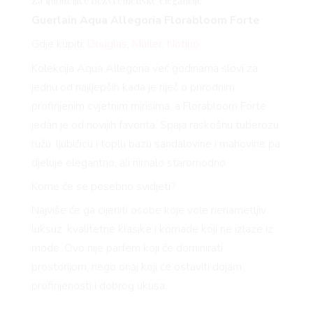
Za ljubiteljice bezvremenske elegancije
Guerlain Aqua Allegoria
Florabloom
Forte
Gdje kupiti:
Douglas
,
Müller
,
Notino
Kolekcija Aqua Allegoria već godinama slovi za
jednu od najljepših kada je riječ o prirodnim,
profinjenim cvjetnim mirisima, a
Florabloom
Forte
jedan je od novijih favorita. Spaja raskošnu tuberozu,
ružu, ljubičicu i toplu bazu sandalovine i mahovine pa
djeluje elegantno, ali nimalo staromodno.
Kome će se posebno svidjeti?
Najviše će ga cijeniti osobe koje vole nenametljiv
luksuz, kvalitetne klasike i komade koji ne izlaze iz
mode. Ovo nije parfem koji će dominirati
prostorijom, nego onaj koji će ostaviti dojam
profinjenosti i dobrog ukusa.