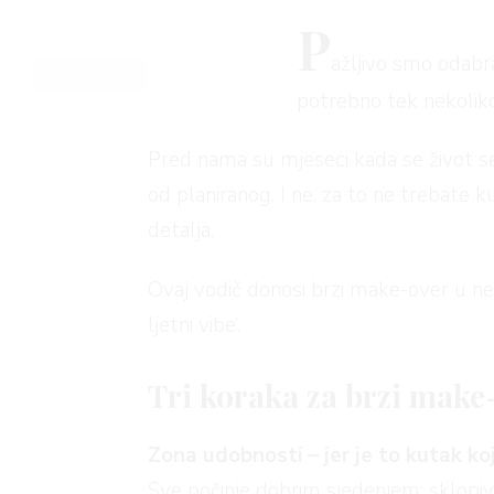
P
ažljivo smo odabr
AGRAM
potrebno tek nekoliko
Pred nama su mjeseci kada se život sel
od planiranog. I ne, za to ne trebate
detalja.
RIVATNOSTI
Ovaj vodič donosi brzi make-over u ne
ljetni vibe’.
Tri koraka za brzi make
Zona udobnosti – jer je to kutak koji
Sve počinje dobrim sjedenjem: sklopive