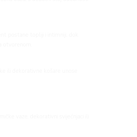
 postane topliji i intimniji, dok
na otvorenom.
jke ili dekorativne košare unose
čke vaze, dekorativni svijećnjaci ili