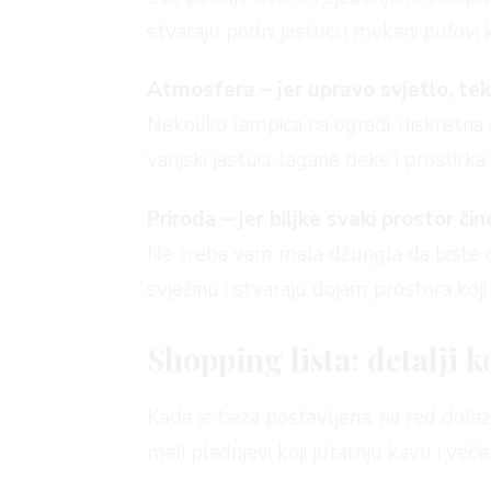
stvaraju podni jastuci i mekani pufovi 
Atmosfera – jer upravo svjetlo, teks
Nekoliko lampica na ogradi, diskretna s
vanjski jastuci, lagane deke i prosti
Priroda – jer biljke svaki prostor čin
Ne treba vam mala džungla da biste osje
svježinu i stvaraju dojam prostora koji 
Shopping lista: detalji k
Kada je baza postavljena, na red dolaze
mali pladnjevi koji jutarnju kavu i več