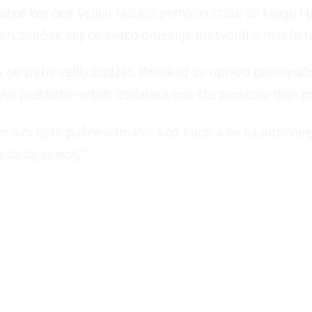
tke koji čine veliku razliku: pomoćni stolić za knjigu i 
ni zvučnik koji će svako druženje pretvoriti u mini ljet
u ne treba veliki budžet. Ponekad su upravo pristupačn
koliko praktičnih vrtnih dodataka ono što prostoru daje 
m ovo ljeto počne odmah – kod kuće, a ne na putovanju,
 za taj osjećaj.”
ing l