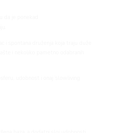
ju da je ponekad
ju.
rac i spontana druženja koja traju duže
mašte i nekoliko pametno odabranih
feru, udobnost i onaj ‘slowliving
ršena baza, a dodatni sloj udobnosti