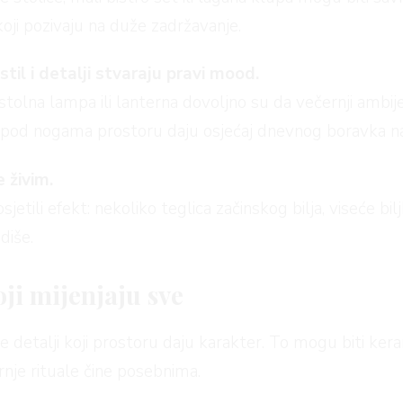
koji pozivaju na duže zadržavanje.
til i detalji stvaraju pravi mood.
tolna lampa ili lanterna dovoljno su da večernji ambijent
rka pod nogama prostoru daju osjećaj dnevnog boravka 
e živim.
tili efekt: nekoliko teglica začinskog bilja, viseće bil
diše.
oji mijenjaju sve
 detalji koji prostoru daju karakter. To mogu biti kerami
ernje rituale čine posebnima.