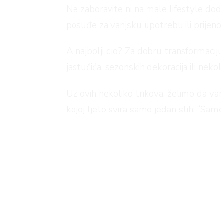
Ne zaboravite ni na male lifestyle doda
posuđe za vanjsku upotrebu ili prijenos
A najbolji dio? Za dobru transformacij
jastučića, sezonskih dekoracija ili ne
Uz ovih nekoliko trikova, želimo da va
kojoj ljeto svira samo jedan stih: “Samo
Shopp