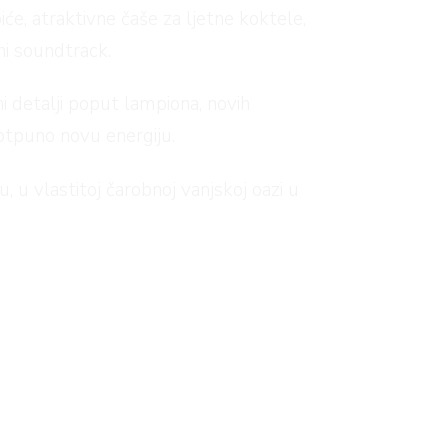
piće, atraktivne čaše za ljetne koktele,
ni soundtrack.
i detalji poput lampiona, novih
potpuno novu energiju.
 u vlastitoj čarobnoj vanjskoj oazi u
ista