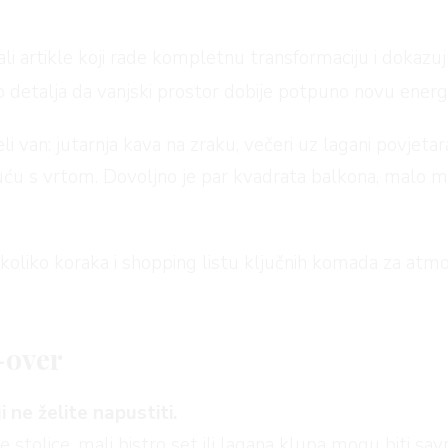
ali artikle koji rade kompletnu transformaciju i dokazu
 detalja da vanjski prostor dobije potpuno novu energi
i van: jutarnja kava na zraku, večeri uz lagani povjeta
 kuću s vrtom. Dovoljno je par kvadrata balkona, malo 
koliko koraka i shopping listu ključnih komada za atmos
-over
 ne želite napustiti.
 stolice, mali bistro set ili lagana klupa mogu biti sav